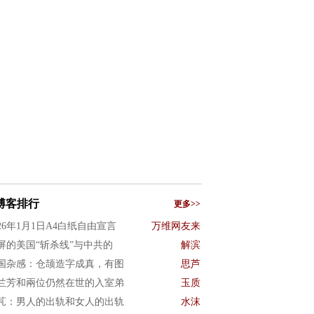
博客排行
更多>>
026年1月1日A4白纸自由宣言
万维网友来
屏的美国“斩杀线”与中共的
解滨
国杂感：仓颉造字成真，有图
思芦
兰芳和兩位仍然在世的入室弟
玉质
芃：男人的出轨和女人的出轨
水沫