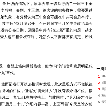
斗争升级的情况下，原本去年应该举行的二十届三中全
，李尚福、秦刚、李玉超、徐忠波的职务撤免，需要通过
政治乱象，有分析认为三中全会可能在中共两会后举行，
式，过年后的2月底召开，召开时间在当月的中央政治局会
迟没有公布日期，原因是中共内部出现严重的问题，越来
这些人也互相争权夺利，习怎么去平衡都没有搞定，所以
话题一度登上墙内微博热搜，但“除习”的谐音和意思明显犯
一周
九”替代。
1
2
2
刷
词，然而记者打开该热搜词时发现，此次呈现方式不似以往
3
回
搜词的栏位，但这次“明天除夕”并没有该介绍栏位。接
4
梅
腊月二十九”出现在热搜榜上。与此同时，“明天除夕”介绍
5
安
而“腊月二十九”介绍内容丰富，上面写着“今天是除夕前