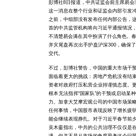
彭博社8日报道，中共证监会前主席易会
这一消息在整个行业和证监会内部引发
之前，中组部没有发布任何内部公告，
首的中共监管机构将向习近平通报情况
不清楚易会满在其中扮演了什么角色。春
并灾尾盘再次出手护盘沪深300，确保
交代。
不过，彭博社警告，中国的重大市场干
面临着更大的挑战：房地产危机没有结
资者对政府打压私营企业持谨慎态度。
根本无法指挥“国家队”的干预或启动某
力。加拿大艾摩宏观公司的中国市场策
任何事情，中国股市表现反映了增长疲
能会继续表现挣扎。对于习近平春节前
吴木銮指出，中共的公共治理不仅仅是
满，但并不是从市场的角度思考这个问