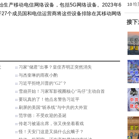
10
给
开始生产移动电信网络设备，包括5G网络设备。2023年6
吁27个成员国和电信运营商将这些设备排除在其移动网络
接下
天
习家“储君”出事？皇侄齐明正突然消失
与杰奎琳的雨夜小酌
习近平拒绝川普的“G2”？
雪崩开始！习家军影视圈核心“马仔”主动自首
要玩真的了！他点名警告习近平
刷屏的美国“斩杀线”与中共的大外宣
范学德：不受欢迎的圣诞
传老习被逼出席，张又侠坐着看戏
怪！天安门这是又搞什么幺蛾子？