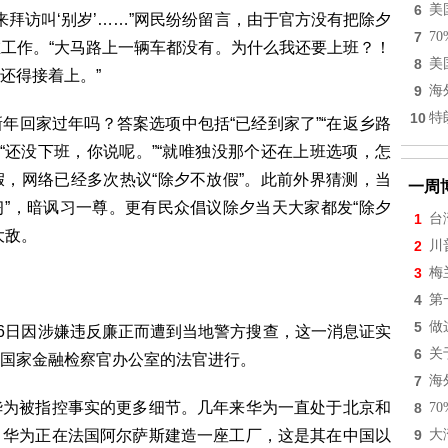
6
美
来拜访叫‘别岁’……”网民纷纷留言，由于官方没有把除夕
7
7
工作。“大马路上一辆车都没有。为什么我还要上班？！
8
美
还得接着上。”
9
海
10
特
年回家过年吗？答案选项中包括“已经到家了”“在返乡路
问：“还没下班，你说呢。”“就唯独没那个还在上班选项，怎
假，网络已经多次热议“除夕不放假”。此前外界猜测，当
一周
习”，暗讽习一尊。更有民众倡议除夕当天大家都发“除夕
1
台
大敌。
2
川
3
梅
4
第
5
做
月6日因涉嫌违反廉正而遭到当地警方搜查，这一消息证实
6
关
国家金融检察官办公室的法官进行。
7
海
华为被指控事实的更多细节。几年来华为一直处于北京和
8
7
，华为正在法国阿尔萨斯建造一座工厂，这是其在中国以
9
大