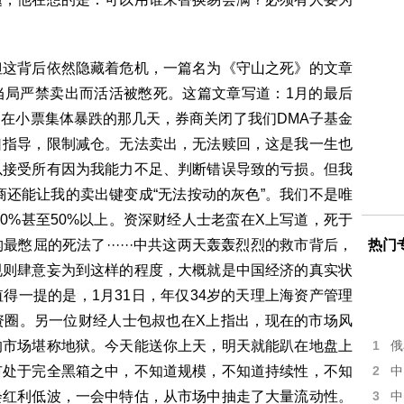
但这背后依然隐藏着危机，一篇名为《守山之死》的文章
当局严禁卖出而活活被憋死。这篇文章写道：1月的最后
在小票集体暴跌的那几天，券商关闭了我们DMA子基金
口指导，限制减仓。无法卖出，无法赎回，这是我一生也
以接受所有因为我能力不足、判断错误导致的亏损。但我
商还能让我的卖出键变成“无法按动的灰色”。我们不是唯
0%甚至50%以上。资深财经人士老蛮在X上写道，死于
憋屈的死法了······中共这两天轰轰烈烈的救市背后，
热门
规则肆意妄为到这样的程度，大概就是中国经济的真实状
得一提的是，1月31日，年仅34岁的天理上海资产管理
资圈。另一位财经人士包叔也在X上指出，现在的市场风
的市场堪称地狱。今天能送你上天，明天就能趴在地盘上
1
俄
市处于完全黑箱之中，不知道规模，不知道持续性，不知
2
中
会红利低波，一会中特估，从市场中抽走了大量流动性。
3
中