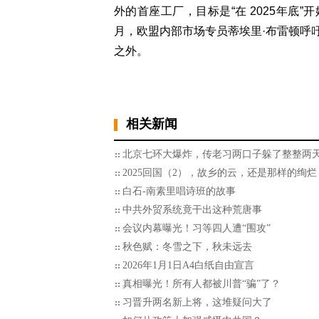
外的首座工厂，目标是“在 2025年底”
月，欧盟内部市场专员蒂埃里·布雷顿呼
之外。
相关新闻
北京七环大爆炸，传老习两口子躲了整整两
2025回国（2），故乡的云，还是那样的绚烂
白石-南素里唱诗班的故事
中共外贸系统竟干出这种荒唐事
会议内幕曝光！习等四人遭“围攻”
秋色赋：冬雪之下，秋未远去
2026年1月1日A4白纸自由宣言
真相曝光！所有人都被川普“骗”了？
习晋升两名新上将，这堆疑问大了