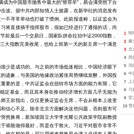
满成为中国股市抛售中最大的“替罪羊”，易会满突然下台
冲击波。据中共内部知情人士披露，在新华社的消息发布
这一不寻常举动也打破了惯例。此前报道称，以证监会为
，习将直接插手指挥股市，假如已经进行了通报的话，尚
1
明
节前最后一个交易日，国家队拼命拉抬中证2000指数，
2
爆
了三大指数完美收尾，也给上班第一天的新主席一个满意
3
北
4
鸡
5
消
预很少是成功的。与之前的市场低迷相比，中国经济眼下
6
中
束的迹象，与美国的地缘政治紧张局势继续发酵，外国投
7
上
更重要的是，中共证监会在扭转市场方面的能力有限，它
8
习
种稳定基金，而且其本身在推动经济增长方面几乎无能为
9
官
略师王岩指出，仅仅更换证监会主席，不会从根本上改变
10
雪
弱和信心不足。除非北京方面解决这些问题，否则股市可
夕突然换将，新加坡国立大学李光耀公共政策学院副教授
在于谁能做得最好，而是在于救火。习近平对股市非常不
题，他在想的是：可以用谁来替换易会满？必须有人要为