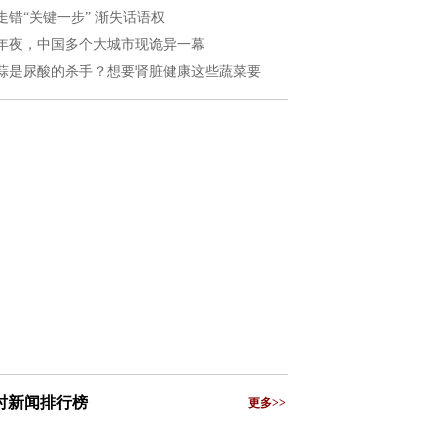
走错“关键一步” 渐失话语权
年夜，中国多个大城市现诡异一幕
蒜是尿酸的杀手？想要肾脏健康这些蔬菜要
小时新闻排行榜
更多>>