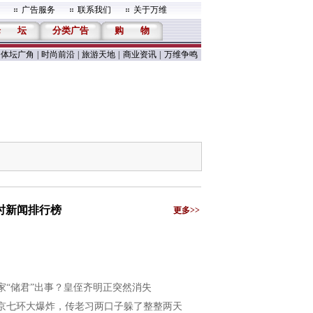
广告服务
联系我们
关于万维
论
坛
分类广告
购
物
体坛广角
|
时尚前沿
|
旅游天地
|
商业资讯
|
万维争鸣
小时新闻排行榜
更多>>
家“储君”出事？皇侄齐明正突然消失
京七环大爆炸，传老习两口子躲了整整两天