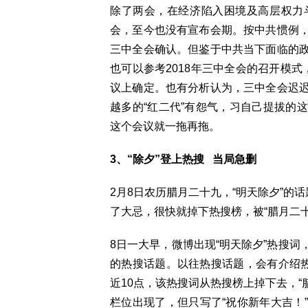
除了两会，在经济陷入困境及高层权力
会，至今也没有宣布会期。按中共惯例
三中全会确认。但鉴于中共当下面临的
也可以参考2018年三中全会的召开模
议上确定。也有分析认为，三中全会迟
越多的“红二代”有怨气，习自己提拔的
这个会议就一拖再拖。
3、“除夕”登上热搜 当局急删
2月8日农历腊月二十九，“明天除夕”的
了大忌，很快就掉下热搜榜，被“腊月二十
8日一大早，微博出现“明天除夕”热搜
的热搜话题。以往热搜话题，会有介绍热
近10点，该热搜词从热搜榜上掉下去，“
栏位出现了，但只写了“祝你新年大吉！”