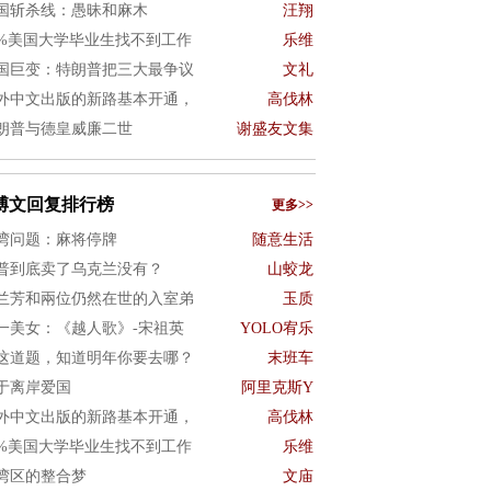
国斩杀线：愚昧和麻木
汪翔
0%美国大学毕业生找不到工作
乐维
国巨变：特朗普把三大最争议
文礼
外中文出版的新路基本开通，
高伐林
朗普与德皇威廉二世
谢盛友文集
博文回复排行榜
更多>>
湾问题：麻将停牌
随意生活
普到底卖了乌克兰没有？
山蛟龙
兰芳和兩位仍然在世的入室弟
玉质
一美女：《越人歌》-宋祖英
YOLO宥乐
这道题，知道明年你要去哪？
末班车
于离岸爱国
阿里克斯Y
外中文出版的新路基本开通，
高伐林
0%美国大学毕业生找不到工作
乐维
湾区的整合梦
文庙