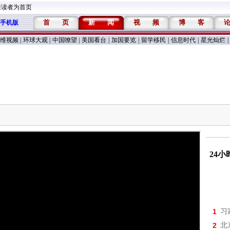
维读者为首页
首
页
新
闻
视
频
博
客
手机版
维视频
|
环球大观
|
中国嘹望
|
美国看台
|
加国要览
|
留学移民
|
信息时代
|
星光灿烂
|
24
1
习
2
北