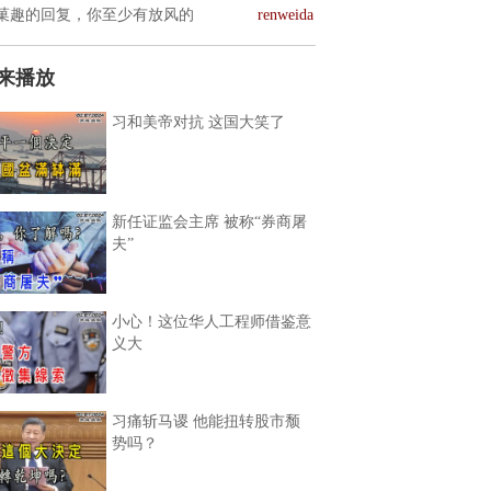
菓趣的回复，你至少有放风的
renweida
来播放
习和美帝对抗 这国大笑了
新任证监会主席 被称“券商屠
夫”
小心！这位华人工程师借鉴意
义大
习痛斩马谡 他能扭转股市颓
势吗？