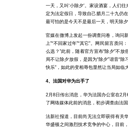
一天，又叫‘小除夕’。家设酒宴，人们往
定为法定假日，导致自己腊月二十九仍在
最可怕的是今天不是最后一天，明天除夕
官媒在微博上发起一份调查问卷，询问新
上”“不回家过年”“其它”。网民留言质
么选？”此前，随着官方宣布“除夕”不放
局不让除夕放假，是因为“除夕”谐音“除
快乐”，如此的变相辱包显然让当局如临
4、法国对华为出手了
2月8日传出消息，华为法国办公室在2
了网络媒体此前的消息，初步调查由法国
法新社报道，目前尚无法立即获得有关
华盛顿之间激烈技术竞争的中心，目前