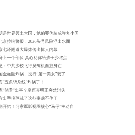
明是世界领土大国，她偏要伪装成弹丸小国
北京拉响警报：2026头号风险浮出水面
京七环隧道大爆炸传出惊人内幕
身上一个部位 真心劝你给孩子少吃点
息：中共少校飞行员驾机自戕身亡
国金融圈炸锅，投行“第一美女”栽了
海“五条斩杀线”炸锅了！
家“储君”出事？皇侄齐明正突然消失
方出手倪萍栽了这些事瞒不住了
崩开始！习家军影视圈核心“马仔”主动自