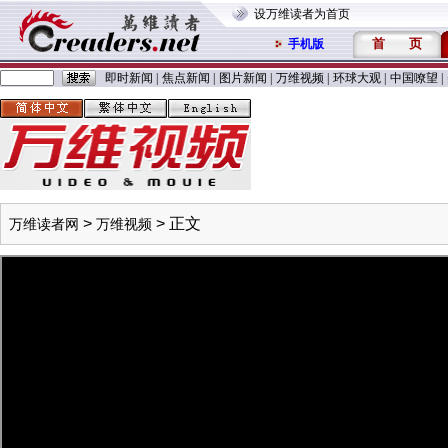
设万维读者为首页
首
页
手机版
即时新闻
|
焦点新闻
|
图片新闻
|
万维视频
|
环球大观
|
中国嘹望
|
>
> 正文
万维读者网
万维视频