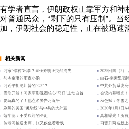
有学者直言，伊朗政权正靠军方和神
对普通民众，“剩下的只有压制”。当
加，伊朗社会的稳定性，正在被迅速
相关新闻
习家“储君”出事？皇侄齐明正突然消失
2025回国（2
与杰奎琳的雨夜小酌
白石-南素里唱
习近平拒绝川普的“G2”？
中共外贸系统竟
雪崩开始！习家军影视圈核心“马仔”主动自首
会议内幕曝光！
要玩真的了！他点名警告习近平
秋色赋：冬雪之
刷屏的美国“斩杀线”与中共的大外宣
2026年1月1日
范学德：不受欢迎的圣诞
真相曝光！所有
传老习被逼出席，张又侠坐着看戏
习晋升两名新上