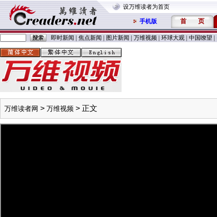
设万维读者为首页
首
页
手机版
即时新闻
|
焦点新闻
|
图片新闻
|
万维视频
|
环球大观
|
中国嘹望
|
>
> 正文
万维读者网
万维视频