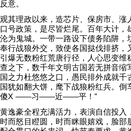
反意。
观其理政以来，造芯片、保房市、涨
口号政策，是尽皆烂尾。百年大计，
沦为鬼城。一带一路设下债务陷阱，
奉行战狼外交，致使各国挞伐排挤，
引爆无数粉红荒唐行径，人心思变维
查之下，数千年文明古国若无拼音缩
国之力杜悠悠之口，愚民排外成就千
国犹如翻大饼，麾下战狼粉红兵。倒
傻X ——习——近——平！”
黄逸豪全程充满活力，表演自信投入
时而怒目瞪圆，时而眯眼嬉戏，脸部