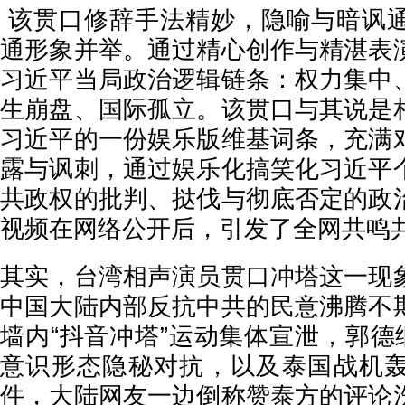
该贯口修辞手法精妙，隐喻与暗讽
通形象并举。通过精心创作与精湛表
习近平当局政治逻辑链条：权力集中
生崩盘、国际孤立。该贯口与其说是
习近平的一份娱乐版维基词条，充满
露与讽刺，通过娱乐化搞笑化习近平
共政权的批判、挞伐与彻底否定的政
视频在网络公开后，引发了全网共鸣
其实，台湾相声演员贯口冲塔这一现
中国大陆内部反抗中共的民意沸腾不
墙内“抖音冲塔”运动集体宣泄，郭德
意识形态隐秘对抗，以及泰国战机
件，大陆网友一边倒称赞泰方的评论