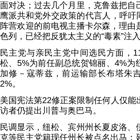
面对决；过去几个月里，克鲁兹把自
鹰派共和党外交政策的代言人，呼吁同
阵营欢迎的前电视主播卡尔森，理由
色列，已经把反犹太主义的“毒素”注入
民主党与亲民主党中间选民方面，1
松、5%为前任副总统贺锦丽、4%为
加修－寇蒂兹，前运输部长布塔朱
2%。
美国宪法第22修正案限制任何人仅能
访者仍提出川普与奥巴马。
民调显示，纽松、宾州州长夏皮洛、
克等民主党籍现任州长被点名出马；