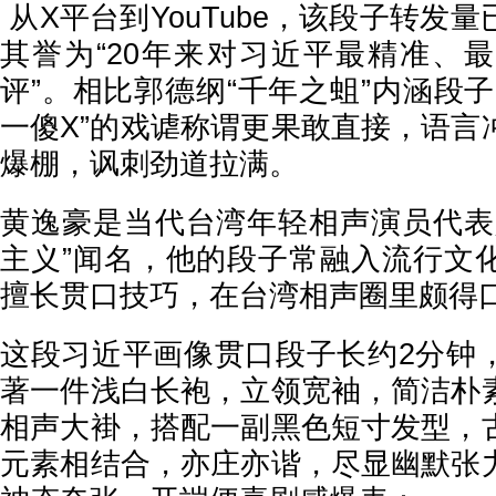
从X平台到YouTube，该段子转发
其誉为“20年来对习近平最精准、
评”。相比郭德纲“千年之蛆”内涵段
一傻X”的戏谑称谓更果敢直接，语言
爆棚，讽刺劲道拉满。
黄逸豪是当代台湾年轻相声演员代表
主义”闻名，他的段子常融入流行文
擅长贯口技巧，在台湾相声圈里颇得
这段习近平画像贯口段子长约2分钟
著一件浅白长袍，立领宽袖，简洁朴
相声大褂，搭配一副黑色短寸发型，
元素相结合，亦庄亦谐，尽显幽默张