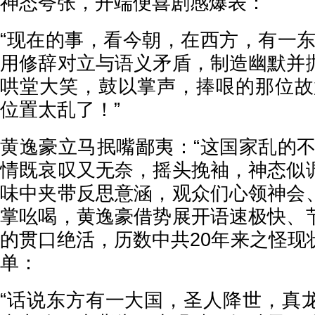
神态夸张，开端便喜剧感爆表：
“现在的事，看今朝，在西方，有一东
用修辞对立与语义矛盾，制造幽默并
哄堂大笑，鼓以掌声，捧哏的那位故
位置太乱了！”
黄逸豪立马抿嘴鄙夷：“这国家乱的不
情既哀叹又无奈，摇头挽袖，神态似
味中夹带反思意涵，观众们心领神会
掌吆喝，黄逸豪借势展开语速极快、
的贯口绝活，历数中共20年来之怪现
单：
“话说东方有一大国，圣人降世，真