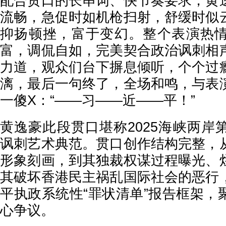
配合贯口的长串词、快节奏要求，黄
流畅，急促时如机枪扫射，舒缓时似
抑扬顿挫，富于变幻。整个表演热
富，调侃自如，完美契合政治讽刺相
力道，观众们台下摒息倾听，个个过
漓，最后一句终了，全场和鸣，与表
一傻X：“——习——近——平！”
黄逸豪此段贯口堪称2025海峡两岸
讽刺艺术典范。贯口创作结构完整，
形象刻画，到其独裁权谋过程曝光、
其破坏香港民主祸乱国际社会的恶行
平执政系统性“罪状清单”报告框架，
心争议。