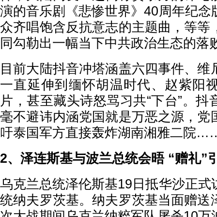
演的音乐剧《悲惨世界》40周年纪念
众齐唱饱含反抗意志的主题曲，等等
同勾勒出一幅当下中共政治生态的落
目前大陆抖音冲塔涵盖六四事件、维
一直延伸到缅怀胡温时代、赵紫阳
片，甚至藏头诗怒骂习共“下台”。抖
毫不避讳内涵党国就是万恶之源，党
吁泰国军方直接轰炸湖南湘雅二院…
2、泽连斯基与波兰总统会晤 “赠礼”
乌克兰总统泽伦斯基19日抵华沙正式
统纳夫罗茨基。纳夫罗茨基当面赠送
次大战期间乌克兰纳粹军队屠杀10万