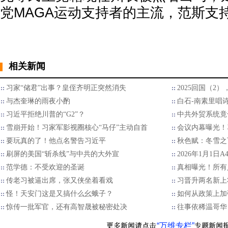
党MAGA运动支持者的主流，范斯支
相关新闻
习家“储君”出事？皇侄齐明正突然消失
2025回国（2
与杰奎琳的雨夜小酌
白石-南素里唱
习近平拒绝川普的“G2”？
中共外贸系统竟
雪崩开始！习家军影视圈核心“马仔”主动自首
会议内幕曝光！
要玩真的了！他点名警告习近平
秋色赋：冬雪之
刷屏的美国“斩杀线”与中共的大外宣
2026年1月1日
范学德：不受欢迎的圣诞
真相曝光！所有
传老习被逼出席，张又侠坐着看戏
习晋升两名新上
怪！天安门这是又搞什么幺蛾子？
如何从政策上加
惊传一批军官，还有高智晟被秘密处决
往事依稀温哥华
“万维专栏”