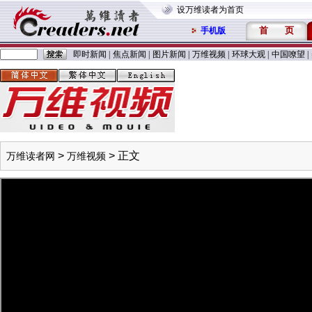
设万维读者为首页
首
页
手机版
即时新闻
|
焦点新闻
|
图片新闻
|
万维视频
|
环球大观
|
中国嘹望
|
>
> 正文
万维读者网
万维视频