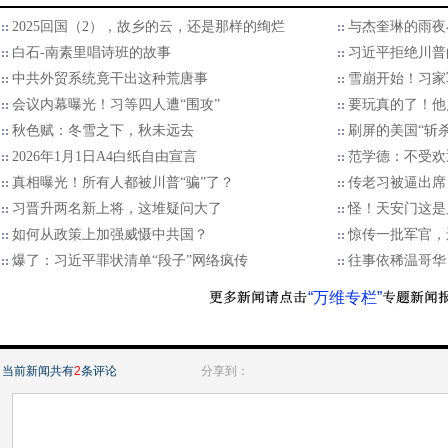
2025回国（2），故乡的云，还是那样的绚烂
与杰奎琳的雨夜
白石-南素里唱诗班的故事
习近平拒绝川普的
中共外贸系统竟干出这种荒唐事
雪崩开始！习家
会议内幕曝光！习等四人遭“围攻”
要玩真的了！他
秋色赋：冬雪之下，秋未远去
刷屏的美国“斩
2026年1月1日A4白纸自由宣言
范学德：不受欢
真相曝光！所有人都被川普“骗”了？
传老习被逼出席
习晋升两名新上将，这堆疑问大了
怪！天安门这是
如何从政策上加强威慑中共国？
惊传一批军官，
爆了：习近平罪状清单“段子”网络疯传
往事依稀温哥华
“万维专栏”
当前新闻共有
2
条评论
分享到：