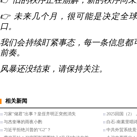
👉 旧的秩序正在崩解，新的秩序尚
👉 未来几个月，很可能是决定全
口。
我们会持续盯紧事态，每一条信息都
前奏。
风暴还没结束，请保持关注。
相关新闻
习家“储君”出事？皇侄齐明正突然消失
2025回国（2
与杰奎琳的雨夜小酌
白石-南素里唱
习近平拒绝川普的“G2”？
中共外贸系统竟