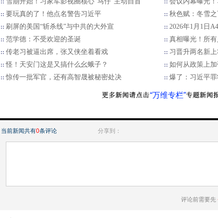
雪崩开始！习家军影视圈核心“马仔”主动自首
会议内幕曝光！
要玩真的了！他点名警告习近平
秋色赋：冬雪之
刷屏的美国“斩杀线”与中共的大外宣
2026年1月1日
范学德：不受欢迎的圣诞
真相曝光！所有
传老习被逼出席，张又侠坐着看戏
习晋升两名新上
怪！天安门这是又搞什么幺蛾子？
如何从政策上加
惊传一批军官，还有高智晟被秘密处决
爆了：习近平罪
“万维专栏”
当前新闻共有
0
条评论
分享到：
评论前需要先