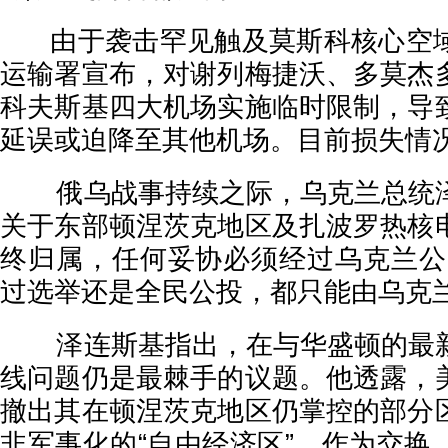
由于袭击罕见触及莫斯科核心空域
运输署宣布，对谢列梅捷沃、多莫杰
科夫斯基四大机场实施临时限制，导
延误或迫降至其他机场。目前损失情
俄乌战事持续之际，乌克兰总统泽
关于东部顿涅茨克地区及扎波罗热核
终归属，任何妥协必须经过乌克兰公
过选举还是全民公投，都只能由乌克兰
泽连斯基指出，在与华盛顿的最新
线问题仍是最棘手的议题。他透露，
撤出其在顿涅茨克地区仍掌控的部分
非军事化的“自由经济区”。作为交换