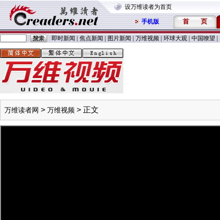
设万维读者为首页
首
页
手机版
即时新闻
|
焦点新闻
|
图片新闻
|
万维视频
|
环球大观
|
中国嘹望
|
>
> 正文
万维读者网
万维视频