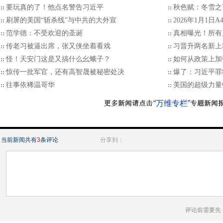
要玩真的了！他点名警告习近平
秋色赋：冬雪之
刷屏的美国“斩杀线”与中共的大外宣
2026年1月1日
范学德：不受欢迎的圣诞
真相曝光！所有
传老习被逼出席，张又侠坐着看戏
习晋升两名新上
怪！天安门这是又搞什么幺蛾子？
如何从政策上加
惊传一批军官，还有高智晟被秘密处决
爆了：习近平罪
往事依稀温哥华
美国的超级力量
“万维专栏”
当前新闻共有
3
条评论
分享到：
评论前需要先