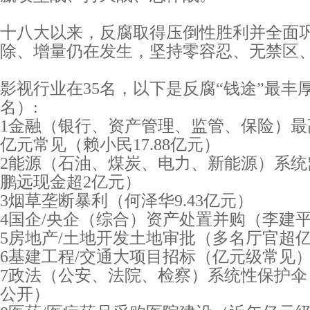
十八大以来，反腐取得压倒性胜利并全面
除、增量仍在发生，坚持零容忍、无禁区
影视行业在35名，以下是反腐“钱途”最丰
名）:
1金融（银行、资产管理、监管、保险）最
亿元常见（赖小民17.88亿元）
2能源（石油、煤炭、电力、新能源）系统
鹏远现金超2亿元）
3烟草垄断暴利（何泽华9.43亿元）
4国企/央企（综合）资产处置并购（李建平
5房地产/土地开发土地审批（多名厅官超
6基建工程/交通大项目招标（亿元级常见
7政法（公安、法院、检察）系统性保护伞
公开）