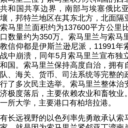
共和国共享边界，南部与埃塞俄比
壤，邦特兰地区在其东北方，北面隔
索马里兰面积约为137600平方公
口数量约为350万。索马里兰与索马
教信仰都是伊斯兰逊尼派，11991
战中崩溃，同年5月索马里兰宣布独
和国。索马里兰保持高度自治，拥有
队、海关、货币、司法系统等完整的
行了多次民主选举。索马里兰整体治
济极度落后，主要依赖农业和畜牧业
一所大学，主要港口有柏培拉港。
有长远视野的以色列率先勇敢承认索
家，就是因为索马里兰紧邻亚丁湾南