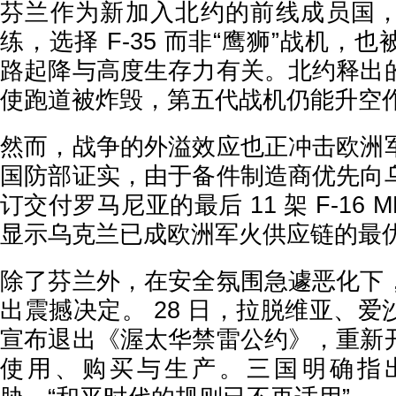
芬兰作为新加入北约的前线成员国
练，选择 F-35 而非“鹰狮”战机，
路起降与高度生存力有关。北约释出
使跑道被炸毁，第五代战机仍能升空
然而，战争的外溢效应也正冲击欧洲
国防部证实，由于备件制造商优先向
订交付罗马尼亚的最后 11 架 F-16 
显示乌克兰已成欧洲军火供应链的最
除了芬兰外，在安全氛围急遽恶化下
出震撼决定。 28 日，拉脱维亚、
宣布退出《渥太华禁雷公约》，重新
使用、购买与生产。三国明确指