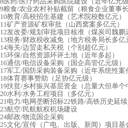
8医药/医疗药品采购医院建设（近年亿元
9粮食/农业农村补贴截留（粮食企业董事
10教育/高校招生基建（艺术院校数亿元）
11矿产资源矿权审批（山西窝案多亿元）
12发改委/规划审批项目核准（煤炭司魏鹏
13税务/财政税收减免（地方税务局长多亿
14海关/边贸走私关税（个别超亿元）
15环保/自然资源环评土地（近年多起）
16通信/电信设备采购（国企高管亿元级）
17军工/国防采购装备采购（近年系统性案
18体育赛事赞助（足协亿元级）
19扶贫/乡村振兴基层资金（总量大但单个
20水利/水务工程项目（多亿元）
21电力/电网垄断招标22铁路/高铁历史延
23航空/民航航权机场建设
24邮政/物流国企采购
25文化/宣传（广电、出版、新闻）项目