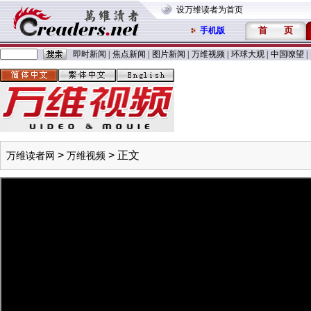
设万维读者为首页
首
页
手机版
即时新闻
|
焦点新闻
|
图片新闻
|
万维视频
|
环球大观
|
中国嘹望
|
>
> 正文
万维读者网
万维视频