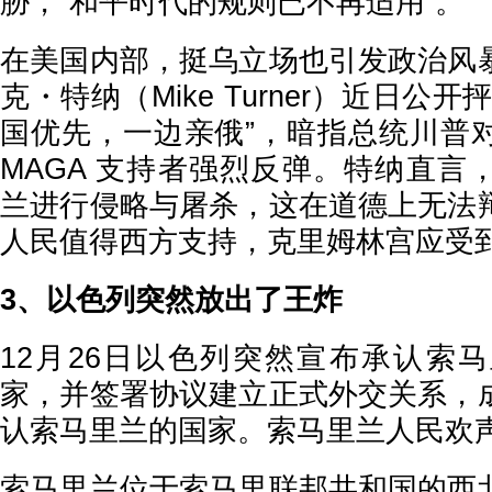
胁，“和平时代的规则已不再适用”。
在美国内部，挺乌立场也引发政治风
克・特纳（Mike Turner）近日公
国优先，一边亲俄”，暗指总统川普
MAGA 支持者强烈反弹。特纳直言
兰进行侵略与屠杀，这在道德上无法
人民值得西方支持，克里姆林宫应受
3、以色列突然放出了王炸
12月26日以色列突然宣布承认索
家，并签署协议建立正式外交关系，
认索马里兰的国家。索马里兰人民欢
索马里兰位于索马里联邦共和国的西