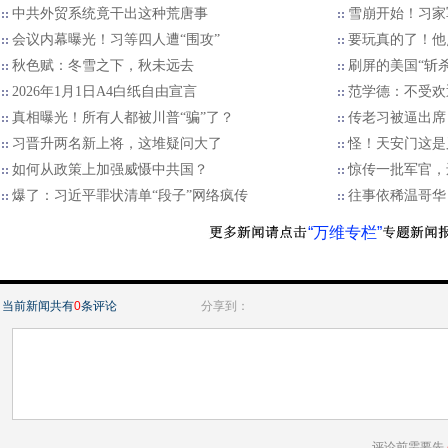
中共外贸系统竟干出这种荒唐事
雪崩开始！习家
会议内幕曝光！习等四人遭“围攻”
要玩真的了！他
秋色赋：冬雪之下，秋未远去
刷屏的美国“斩
2026年1月1日A4白纸自由宣言
范学德：不受欢
真相曝光！所有人都被川普“骗”了？
传老习被逼出席
习晋升两名新上将，这堆疑问大了
怪！天安门这是
如何从政策上加强威慑中共国？
惊传一批军官，
爆了：习近平罪状清单“段子”网络疯传
往事依稀温哥华
“万维专栏”
当前新闻共有
0
条评论
分享到：
评论前需要先