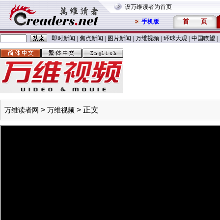
设万维读者为首页
首
页
手机版
即时新闻
|
焦点新闻
|
图片新闻
|
万维视频
|
环球大观
|
中国嘹望
|
>
> 正文
万维读者网
万维视频