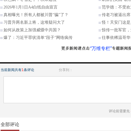
2026年1月1日A4白纸自由宣言
范学德：不受欢
真相曝光！所有人都被川普“骗”了？
传老习被逼出席
习晋升两名新上将，这堆疑问大了
怪！天安门这是
如何从政策上加强威慑中共国？
惊传一批军官，
爆了：习近平罪状清单“段子”网络疯传
往事依稀温哥华
“万维专栏”
当前新闻共有
1
条评论
分享到：
评论前需要先
全部评论