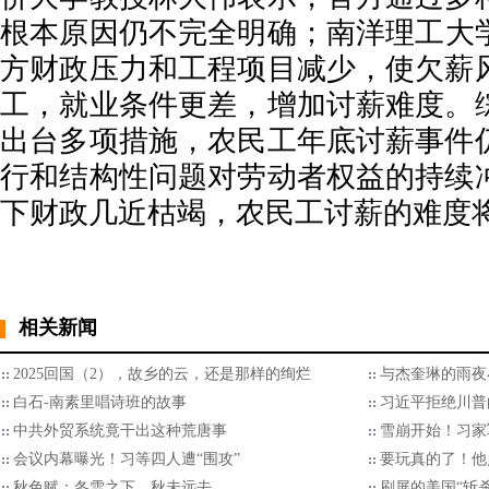
根本原因仍不完全明确；南洋理工大
方财政压力和工程项目减少，使欠薪
工，就业条件更差，增加讨薪难度。
出台多项措施，农民工年底讨薪事件
行和结构性问题对劳动者权益的持续
下财政几近枯竭，农民工讨薪的难度
相关新闻
2025回国（2），故乡的云，还是那样的绚烂
与杰奎琳的雨夜
白石-南素里唱诗班的故事
习近平拒绝川普的
中共外贸系统竟干出这种荒唐事
雪崩开始！习家
会议内幕曝光！习等四人遭“围攻”
要玩真的了！他
秋色赋：冬雪之下，秋未远去
刷屏的美国“斩