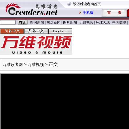
设万维读者为首页
首
页
手机版
即时新闻
|
焦点新闻
|
图片新闻
|
万维视频
|
环球大观
|
中国嘹望
|
>
> 正文
万维读者网
万维视频