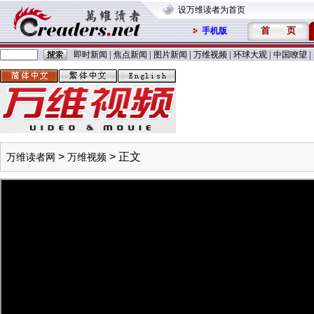
设万维读者为首页
首
页
手机版
即时新闻
|
焦点新闻
|
图片新闻
|
万维视频
|
环球大观
|
中国嘹望
|
>
> 正文
万维读者网
万维视频