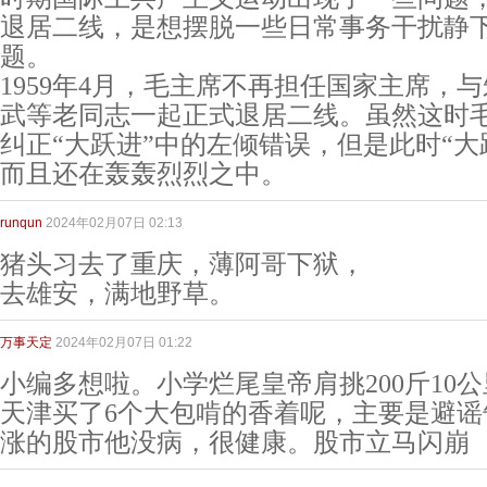
退居二线，是想摆脱一些日常事务干扰静
题。
1959年4月，毛主席不再担任国家主席，
武等老同志一起正式退居二线。虽然这时
纠正“大跃进”中的左倾错误，但是此时“大
而且还在轰轰烈烈之中。
runqun
2024年02月07日 02:13
猪头习去了重庆，薄阿哥下狱，
去雄安，满地野草。
万事天定
2024年02月07日 01:22
小编多想啦。小学烂尾皇帝肩挑200斤10
天津买了6个大包啃的香着呢，主要是避谣
涨的股市他没病，很健康。股市立马闪崩