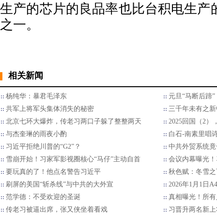
生产的芯片的良品率也比台积电生产
之一。
相关新闻
杨纯华：暴君毛泽东
元旦“马断后蹄
共军上将军头集体消失的秘密
三千年未有之新
北京七环大爆炸，传老习两口子躲了整整两天
2025回国（2
与杰奎琳的雨夜小酌
白石-南素里唱
习近平拒绝川普的“G2”？
中共外贸系统竟
雪崩开始！习家军影视圈核心“马仔”主动自首
会议内幕曝光！
要玩真的了！他点名警告习近平
秋色赋：冬雪之
刷屏的美国“斩杀线”与中共的大外宣
2026年1月1日
范学德：不受欢迎的圣诞
真相曝光！所有
传老习被逼出席，张又侠坐着看戏
习晋升两名新上