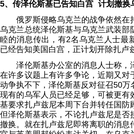
5、传泽伦斯基已告知白宫 计划撤换
俄罗斯侵略乌克兰的战争依然在持
乌克兰总统泽伦斯基与乌克兰武装部
睦的消息传出，有2名乌克兰人士最
已经告知美国白宫，正计划开除扎卢
泽伦斯基办公室的消息人士称，泽
在许多议题上有许多争论，近期又对
动争执不下，泽伦斯基反对征召50万
现有的乌军人员已经足够，可被更有
基要求扎卢兹尼本周下台并转任国防
但泽伦斯基表示，不论扎卢兹尼是否
撤换。就在扎卢兹尼即将离职的消息