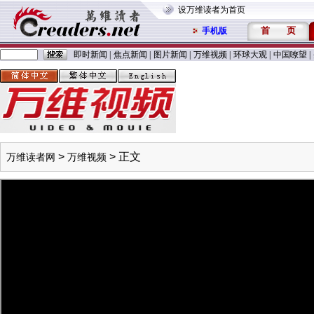
设万维读者为首页
首
页
手机版
即时新闻
|
焦点新闻
|
图片新闻
|
万维视频
|
环球大观
|
中国嘹望
|
>
> 正文
万维读者网
万维视频