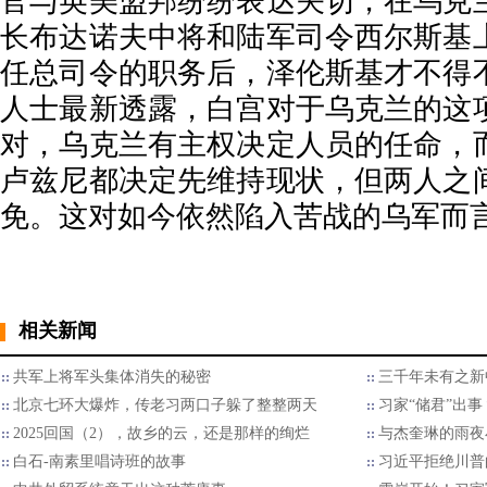
官与英美盟邦纷纷表达关切，在乌克
长布达诺夫中将和陆军司令西尔斯基
任总司令的职务后，泽伦斯基才不得
人士最新透露，白宫对于乌克兰的这
对，乌克兰有主权决定人员的任命，
卢兹尼都决定先维持现状，但两人之
免。这对如今依然陷入苦战的乌军而
相关新闻
共军上将军头集体消失的秘密
三千年未有之新
北京七环大爆炸，传老习两口子躲了整整两天
习家“储君”出
2025回国（2），故乡的云，还是那样的绚烂
与杰奎琳的雨夜
白石-南素里唱诗班的故事
习近平拒绝川普的