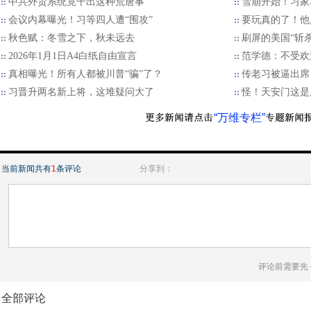
中共外贸系统竟干出这种荒唐事
雪崩开始！习家
会议内幕曝光！习等四人遭“围攻”
要玩真的了！他
秋色赋：冬雪之下，秋未远去
刷屏的美国“斩
2026年1月1日A4白纸自由宣言
范学德：不受欢
真相曝光！所有人都被川普“骗”了？
传老习被逼出席
习晋升两名新上将，这堆疑问大了
怪！天安门这是
“万维专栏”
当前新闻共有
1
条评论
分享到：
评论前需要先
全部评论