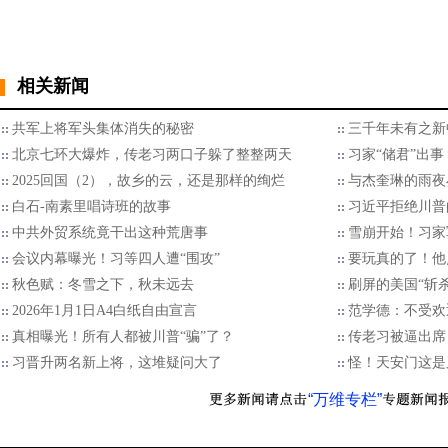
相关新闻
共军上将军头集体消失的秘密
三千年未有之新
北京七环大爆炸，传老习两口子躲了整整两天
习家“储君”出
2025回国（2），故乡的云，还是那样的绚烂
与杰奎琳的雨夜
白石-南素里唱诗班的故事
习近平拒绝川普的
中共外贸系统竟干出这种荒唐事
雪崩开始！习家
会议内幕曝光！习等四人遭“围攻”
要玩真的了！他
秋色赋：冬雪之下，秋未远去
刷屏的美国“斩
2026年1月1日A4白纸自由宣言
范学德：不受欢
真相曝光！所有人都被川普“骗”了？
传老习被逼出席
习晋升两名新上将，这堆疑问大了
怪！天安门这是
“万维专栏”