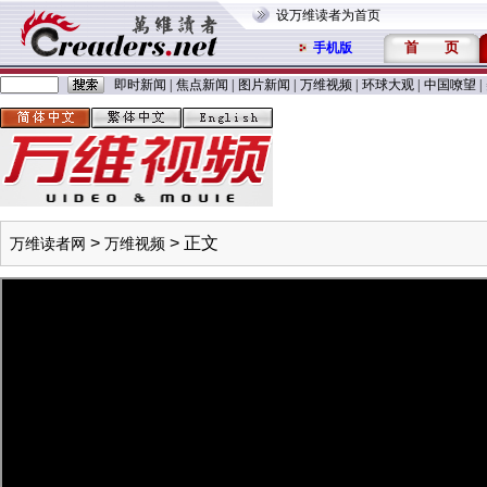
设万维读者为首页
首
页
手机版
即时新闻
|
焦点新闻
|
图片新闻
|
万维视频
|
环球大观
|
中国嘹望
|
>
> 正文
万维读者网
万维视频