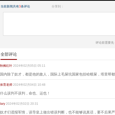
当前新闻共有
3
条评论
分享到：
评论前需要先
全部评论
秋枫红叶
2024年02月05日 05:11
国内除了奴才，都是他的敌人，国际上毛屎坑国家包括哈蟆屎，塔里帮都
体育老师
2024年02月04日 10:48
什么误判不误判，命也、运也！
lary
2024年02月02日 20:31
奴才们谎报军情，误导皇上做出错误判断，也不能够说真话，要不后果严