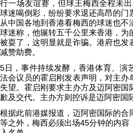
行一场友谊赛，但球王梅西全程未出赛
球迷喝倒彩，纷纷要求退还高昂的门
从中国各地到香港看梅西的球迷也不
球迷称，他辗转五千公里来香港，为
被耍了，这明显就是诈骗。港府也发
减赞助费。
5日，事件持续发酵，香港体育、演
法会议员的霍启刚发表声明，对主办
失望。霍启刚要求主办方及迈阿密国
歉及交代。主办方则控诉是迈阿密国
根据此前港媒报道，迈阿密国际的合
等之外，梅西必须出场45分钟的内容
入名单。