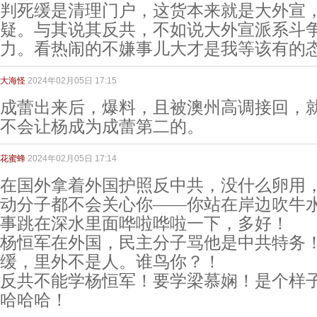
判死缓是清理门户，这货本来就是大外宣
疑。与其说其反共，不如说大外宣派系斗
力。看热闹的不嫌事儿大才是我等该有的
大海怪
2024年02月05日 17:15
成蕾出来后，爆料，且被澳州高调接回，
不会让杨成为成蕾第二的。
花蜜蜂
2024年02月05日 17:14
在国外拿着外国护照反中共，没什么卵用
动分子都不会关心你——你站在岸边吹牛
事跳在深水里面哗啦哗啦一下，多好！
杨恒军在外国，民主分子骂他是中共特务
缓，里外不是人。谁鸟你？！
反共不能学杨恒军！要学梁慕娴！是个样
哈哈哈！