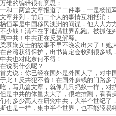
万维的编辑很有意思：
一和二两篇文章报道了二件事，一是杨恒
文章并列，前后二个人的事情互相抵消：
杨恒军是中国移民澳洲的间谍，他大大方
不少钱！满不在乎地满世界乱跑。被抓住
骂中共！中共正在反复解释。
梁慕娴女士的故事不早不晚发出来了！她
在台湾获得保护，出书肯定会收到很多钱
中共也对此奈何不得！
在说明什么呢？
首先说：你已经在国外是外国人了，对中
于此！反共犯不着！在国外赚钱的门路多
吃，写几篇文章，就像几只蚂蚁一样，对
但是中共的体量太大了，很难推翻，看看
们有多少高人在研究中共，大半个世纪了
斯也是一样，集中半个世界，也不能轻易