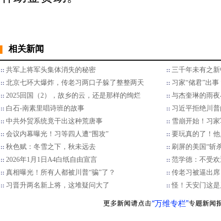
相关新闻
共军上将军头集体消失的秘密
三千年未有之新
北京七环大爆炸，传老习两口子躲了整整两天
习家“储君”出
2025回国（2），故乡的云，还是那样的绚烂
与杰奎琳的雨夜
白石-南素里唱诗班的故事
习近平拒绝川普的
中共外贸系统竟干出这种荒唐事
雪崩开始！习家
会议内幕曝光！习等四人遭“围攻”
要玩真的了！他
秋色赋：冬雪之下，秋未远去
刷屏的美国“斩
2026年1月1日A4白纸自由宣言
范学德：不受欢
真相曝光！所有人都被川普“骗”了？
传老习被逼出席
习晋升两名新上将，这堆疑问大了
怪！天安门这是
“万维专栏”