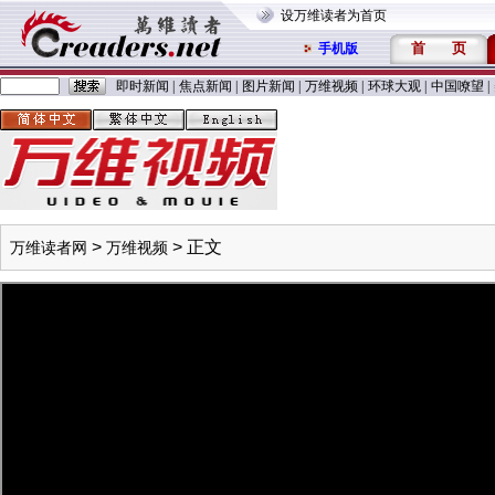
设万维读者为首页
首
页
手机版
即时新闻
|
焦点新闻
|
图片新闻
|
万维视频
|
环球大观
|
中国嘹望
|
>
> 正文
万维读者网
万维视频