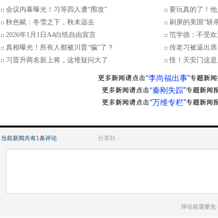
会议内幕曝光！习等四人遭“围攻”
要玩真的了！他
秋色赋：冬雪之下，秋未远去
刷屏的美国“斩
2026年1月1日A4白纸自由宣言
范学德：不受欢
真相曝光！所有人都被川普“骗”了？
传老习被逼出席
习晋升两名新上将，这堆疑问大了
怪！天安门这是
“李尚福出事”
“秦刚失踪”
“万维专栏”
当前新闻共有
1
条评论
分享到：
评论前需要先