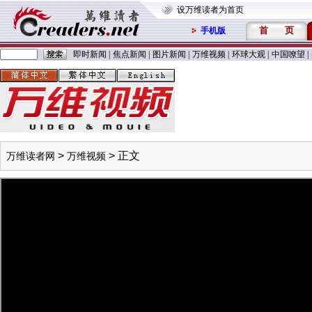
设万维读者为首页
首
页
手机版
即时新闻
|
焦点新闻
|
图片新闻
|
万维视频
|
环球大观
|
中国嘹望
|
>
> 正文
万维读者网
万维视频