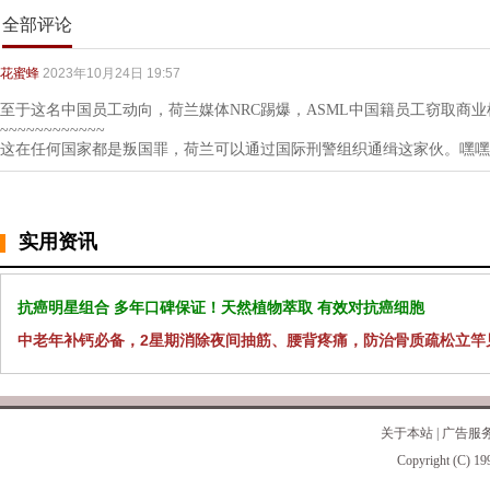
全部评论
花蜜蜂
2023年10月24日 19:57
至于这名中国员工动向，荷兰媒体NRC踢爆，ASML中国籍员工窃取商
~~~~~~~~~~~~
这在任何国家都是叛国罪，荷兰可以通过国际刑警组织通缉这家伙。嘿嘿
实用资讯
抗癌明星组合 多年口碑保证！天然植物萃取 有效对抗癌细胞
中老年补钙必备，2星期消除夜间抽筋、腰背疼痛，防治骨质疏松立竿
关于本站
|
广告服
Copyright (C) 19