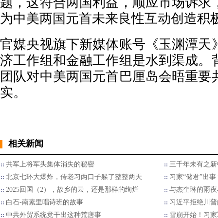
题，这符合两国利益，顺应市场诉求
为中美两国元首未来良性互动创造积
官媒央视旗下新媒体账号《玉渊潭天
济工作组和金融工作组是水到渠成。
团队对中美两国元首巴厘岛会晤重要
实。
相关新闻
共军上将军头集体消失的秘密
三千年未有之新
北京七环大爆炸，传老习两口子躲了整整两天
习家“储君”出
2025回国（2），故乡的云，还是那样的绚烂
与杰奎琳的雨夜
白石-南素里唱诗班的故事
习近平拒绝川普的
中共外贸系统竟干出这种荒唐事
雪崩开始！习家