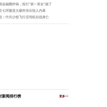
国金融圈炸锅，投行“第一美女”栽了
京七环隧道大爆炸传出惊人内幕
息：中共少校飞行员驾机自戕身亡
小时新闻排行榜
更多>>