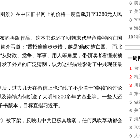
6
美
7
美
图景》在中国旧书网上的价格一度曾飙升至1380元人民
8
7
9
海
10
特
发布的再版作品。这本书叙述了明朝末代皇帝崇祯的亡国
介写道：“昏招连连步步错，越是‘勤政’越亡国。”而北
“从财政、党争、军事、用人等角度，带领读者看懂崇祯
一周
引发了外界的广泛猜测，认为这些描述影射了中共现任最
1
台
2
梅
3
川
后，过去几天在微信上也涌现了不少关于“崇祯”的讨论
4
第
及崇祯为何断送了大明朝200多年的基业等。一些人还
5
做
电子书版本，目标直指习近平。
6
关
7
海
君》被下架，反映出中共已极其脆弱，任何风吹草动都会
8
7
9
大