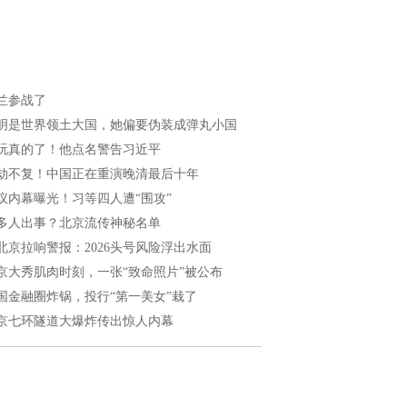
兰参战了
明是世界领土大国，她偏要伪装成弹丸小国
玩真的了！他点名警告习近平
劫不复！中国正在重演晚清最后十年
议内幕曝光！习等四人遭“围攻”
多人出事？北京流传神秘名单
北京拉响警报：2026头号风险浮出水面
京大秀肌肉时刻，一张“致命照片”被公布
国金融圈炸锅，投行“第一美女”栽了
京七环隧道大爆炸传出惊人内幕