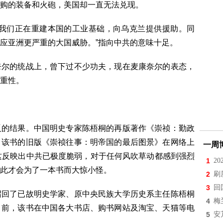
购的装备和火砲，美国却一直无法兑现。
“我们正在重建本国的工业基础，向乌克兰提供援助。同
应亚洲更严重的大国威胁。”指向中共的意味十足。
奈尔的统战上，曾下过不少功夫，现在麦康奈尔的表态，
重性。
反的结果。中国明史专家陈梧桐的再版著作《崇祯：勤政
，该书的旧版《崇祯往事：明帝国的最后图景》在网络上
一周
这反映出中共已极度脆弱，对于任何风吹草动都感到强烈
1
2
此才会为了一本书而大惊小怪。
2
刷
3
回
召回了已故明史学家、原中央民族大学历史系主任陈梧桐
4
梅
目前，该书在中国各大书店、购书网站及淘宝、天猫等电
5
安