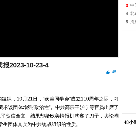
3
中
4
北
5
消
2023-10-23-4
45
织，10月21日，“欧美同学会”成立110周年之际，习
要求该团体增强“政治性”。中共高层王沪宁等官员出席了
近平贺信全文。结果却给欧美情报机构递了刀子，舆论嘲
48
留学生团体其实为中共统战组织的性质。