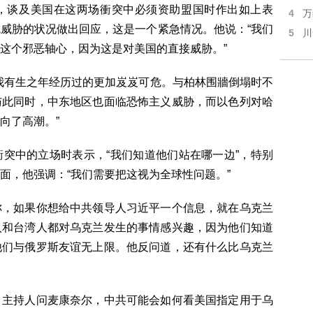
，谈及美国在这两场衝突中必须资助盟国时作出如上表
4
万
威胁的状况做出回应，这是一个紧急情况。他说：“我们
5
川
这个邪恶轴心，因为这是对美国的直接威胁。”
我有生之年经历过的更加岌岌可危。与柏林围牆倒塌时不
与此同时，中东地区也面临恐怖主义威胁，而以色列对哈
向了高潮。”
突中的立场时表示，“我们知道他们站在哪一边”，特别
面，他强调：“我们需要把这视为全球性问题。”
称，如果你想给中共领导人习近平一个信息，就在乌克兰
人和台湾人都对乌克兰发生的事情感兴趣，因为他们知道
他们与俄罗斯友谊无上限。他反问道，还有什么比乌克兰
，主持人问麦康奈尔，中共可能会如何看美国指定用于乌