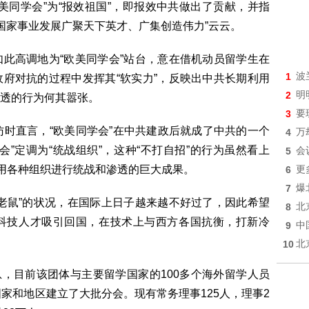
美同学会”为“报效祖国”，即报效中共做出了贡献，并指
党和国家事业发展广聚天下英才、广集创造伟力”云云。
此高调地为“欧美同学会”站台，意在借机动员留学生在
1
波
府对抗的过程中发挥其“软实力”，反映出中共长期利用
2
明
透的行为何其嚣张。
3
要
访时直言，“欧美同学会”在中共建政后就成了中共的一个
4
万
”定调为“统战组织”，这种“不打自招”的行为虽然看上
5
会
利用各种组织进行统战和渗透的巨大成果。
6
更
7
爆
老鼠”的状况，在国际上日子越来越不好过了，因此希望
8
北
科技人才吸引回国，在技术上与西方各国抗衡，打新冷
9
中
10
北
息，目前该团体与主要留学国家的100多个海外留学人员
家和地区建立了大批分会。现有常务理事125人，理事2