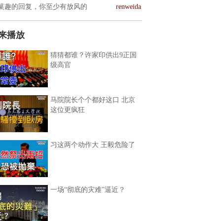
菓趣的回复，你至少有放风的
renweida
来播放
猜猜都谁？许家印供出9正国
级高官
马院院长个个都好这口 北京
这位更疯狂
习这两个动作大 王毅危险了
一场“彻底的灾难”逼近？