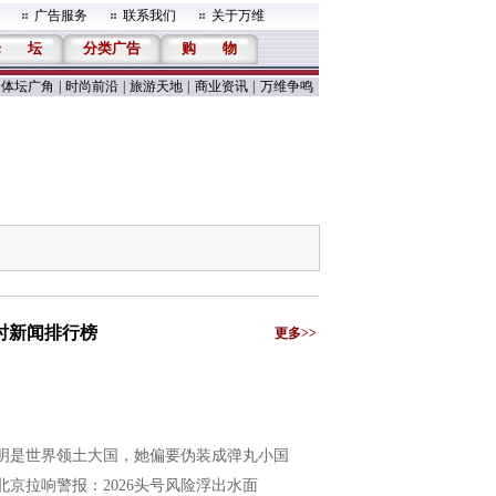
广告服务
联系我们
关于万维
论
坛
分类广告
购
物
体坛广角
|
时尚前沿
|
旅游天地
|
商业资讯
|
万维争鸣
小时新闻排行榜
更多>>
明是世界领土大国，她偏要伪装成弹丸小国
北京拉响警报：2026头号风险浮出水面