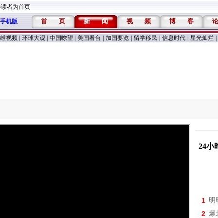
维读者为首页
首
页
新
闻
视
频
博
客
手机版
维视频
|
环球大观
|
中国嘹望
|
美国看台
|
加国要览
|
留学移民
|
信息时代
|
星光灿烂
|
24
1
明
2
爆