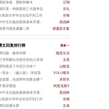
国斩杀线：愚昧和麻木
汪翔
国巨变：特朗普把三大最争议
文礼
0%美国大学毕业生找不到工作
乐维
外中文出版的新路基本开通，
高伐林
朗普与德皇威廉二世
谢盛友文集
博文回复排行榜
更多>>
湾问题：麻将停牌
随意生活
兰芳和兩位仍然在世的入室弟
玉质
普到底卖了乌克兰没有？
山蛟龙
一美女：《越人歌》-宋祖英
YOLO宥乐
这道题，知道明年你要去哪？
末班车
于离岸爱国
阿里克斯Y
外中文出版的新路基本开通，
高伐林
0%美国大学毕业生找不到工作
乐维
湾区的整合梦
文庙