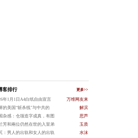
博客排行
更多>>
026年1月1日A4白纸自由宣言
万维网友来
屏的美国“斩杀线”与中共的
解滨
国杂感：仓颉造字成真，有图
思芦
兰芳和兩位仍然在世的入室弟
玉质
芃：男人的出轨和女人的出轨
水沫