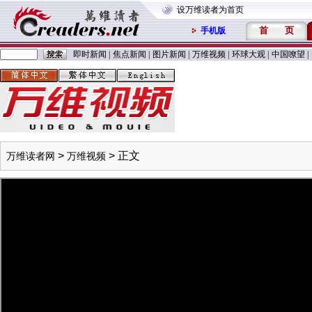
设万维读者为首页
首
页
手机版
即时新闻
|
焦点新闻
|
图片新闻
|
万维视频
|
环球大观
|
中国嘹望
|
>
> 正文
万维读者网
万维视频