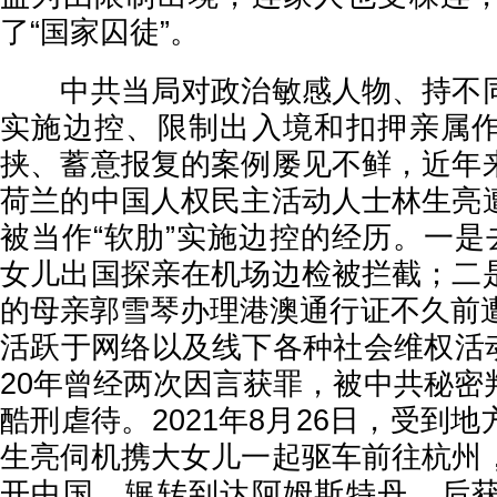
了“国家囚徒”。
中共当局对政治敏感人物、持不同
实施边控、限制出入境和扣押亲属
挟、蓄意报复的案例屡见不鲜，近年
荷兰的中国人权民主活动人士林生亮
被当作“软肋”实施边控的经历。一是
女儿出国探亲在机场边检被拦截；二
的母亲郭雪琴办理港澳通行证不久前遭
活跃于网络以及线下各种社会维权活动，
20年曾经两次因言获罪，被中共秘密
酷刑虐待。2021年8月26日，受到
生亮伺机携大女儿一起驱车前往杭州
开中国，辗转到达阿姆斯特丹，后