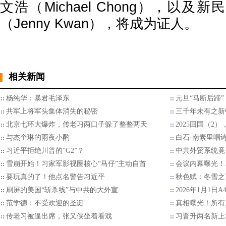
文浩（Michael Chong），以
（Jenny Kwan），将成为证人。
相关新闻
杨纯华：暴君毛泽东
元旦“马断后蹄
共军上将军头集体消失的秘密
三千年未有之新
北京七环大爆炸，传老习两口子躲了整整两天
2025回国（2
与杰奎琳的雨夜小酌
白石-南素里唱
习近平拒绝川普的“G2”？
中共外贸系统竟
雪崩开始！习家军影视圈核心“马仔”主动自首
会议内幕曝光！
要玩真的了！他点名警告习近平
秋色赋：冬雪之
刷屏的美国“斩杀线”与中共的大外宣
2026年1月1日
范学德：不受欢迎的圣诞
真相曝光！所有
传老习被逼出席，张又侠坐着看戏
习晋升两名新上