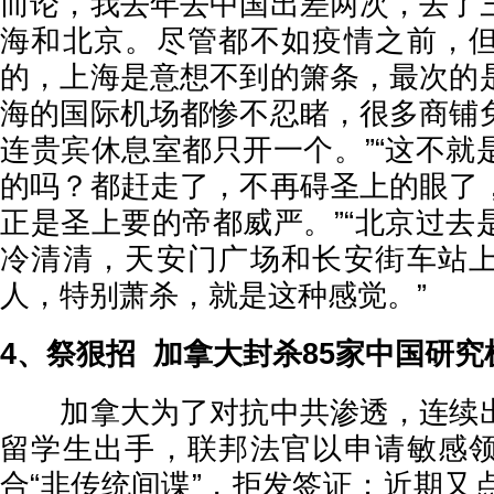
而论，我去年去中国出差两次，去了
海和北京。尽管都不如疫情之前，
的，上海是意想不到的箫条，最次的
海的国际机场都惨不忍睹，很多商铺
连贵宾休息室都只开一个。”“这不就
的吗？都赶走了，不再碍圣上的眼了
正是圣上要的帝都威严。”“北京过去
冷清清，天安门广场和长安街车站
人，特别萧杀，就是这种感觉。”
4、祭狠招 加拿大封杀85家中国研究
加拿大为了对抗中共渗透，连续出
留学生出手，联邦法官以申请敏感
合“非传统间谍”，拒发签证；近期又