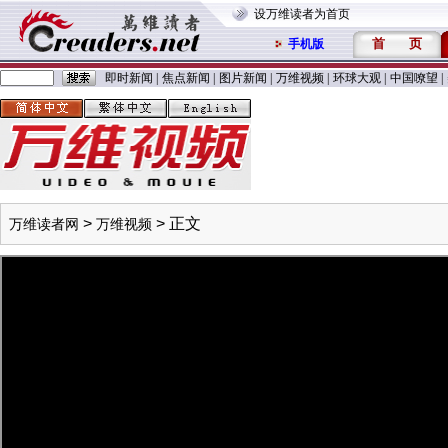
设万维读者为首页
首
页
手机版
即时新闻
|
焦点新闻
|
图片新闻
|
万维视频
|
环球大观
|
中国嘹望
|
>
> 正文
万维读者网
万维视频