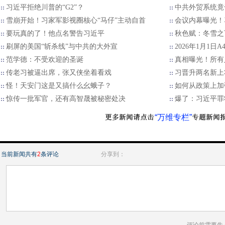
习近平拒绝川普的“G2”？
中共外贸系统竟
雪崩开始！习家军影视圈核心“马仔”主动自首
会议内幕曝光！
要玩真的了！他点名警告习近平
秋色赋：冬雪之
刷屏的美国“斩杀线”与中共的大外宣
2026年1月1日
范学德：不受欢迎的圣诞
真相曝光！所有
传老习被逼出席，张又侠坐着看戏
习晋升两名新上
怪！天安门这是又搞什么幺蛾子？
如何从政策上加
惊传一批军官，还有高智晟被秘密处决
爆了：习近平罪
“万维专栏”
当前新闻共有
2
条评论
分享到：