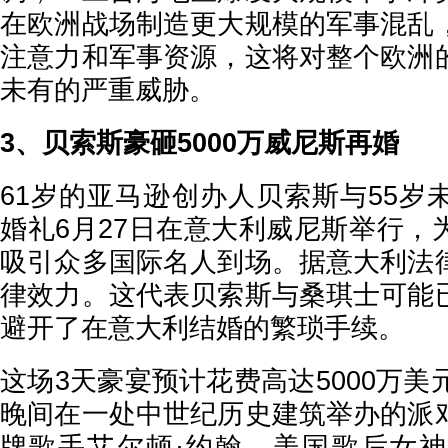
在欧洲战场制造更大规模的军事混乱
注意力和军事资源，这将对整个欧洲
未有的严重威胁。
3、贝索斯豪砸5000万威尼斯再婚
61岁的亚马逊创办人贝索斯与55岁
婚礼6月27日在意大利威尼斯举行，
吸引众多国际名人到场。据意大利法
律效力。这代表贝索斯与桑琪士可能
避开了在意大利结婚的繁琐手续。
这场3天豪宴预计花费高达5000万美
晚间在一处中世纪历史建筑举办的派
牌歌手艾尔顿·约翰、美国歌后女