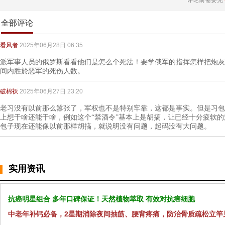
评论前需要先
全部评论
看风者
2025年06月28日 06:35
派军事人员的俄罗斯看看他们是怎么个死法！要学俄军的指挥怎样把炮灰
间内胜於恶军的死伤人数。
破棉袄
2025年06月27日 23:20
老习没有以前那么嚣张了，军权也不是特别牢靠，这都是事实。但是习包
上想干啥还能干啥，例如这个“禁酒令”基本上是胡搞，让已经十分疲软
包子现在还能像以前那样胡搞，就说明没有问题，起码没有大问题。
实用资讯
抗癌明星组合 多年口碑保证！天然植物萃取 有效对抗癌细胞
中老年补钙必备，2星期消除夜间抽筋、腰背疼痛，防治骨质疏松立竿