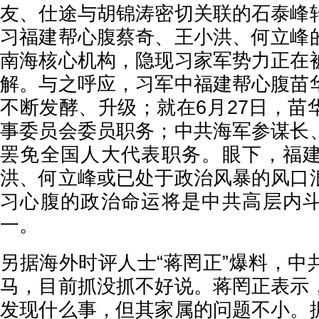
友、仕途与胡锦涛密切关联的石泰峰
习福建帮心腹蔡奇、王小洪、何立峰
南海核心机构，隐现习家军势力正在
解。与之呼应，习军中福建帮心腹苗
不断发酵、升级；就在6月27日，苗
事委员会委员职务；中共海军参谋长
罢免全国人大代表职务。眼下，福
洪、何立峰或已处于政治风暴的风口
习心腹的政治命运将是中共高层内
一。
另据海外时评人士“蒋罔正”爆料，中
马，目前抓没抓不好说。蒋罔正表示
发现什么事，但其家属的问题不小。