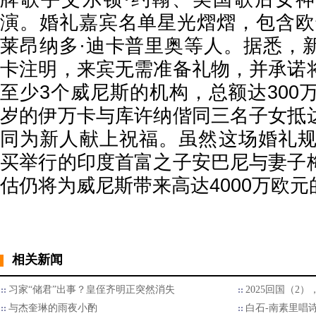
演。婚礼嘉宾名单星光熠熠，包含欧
莱昂纳多·迪卡普里奥等人。据悉，
卡注明，来宾无需准备礼物，并承诺
至少3个威尼斯的机构，总额达300
岁的伊万卡与库许纳偕同三名子女抵
同为新人献上祝福。虽然这场婚礼规模
买举行的印度首富之子安巴尼与妻子
估仍将为威尼斯带来高达4000万欧
相关新闻
习家“储君”出事？皇侄齐明正突然消失
2025回国（2
与杰奎琳的雨夜小酌
白石-南素里唱