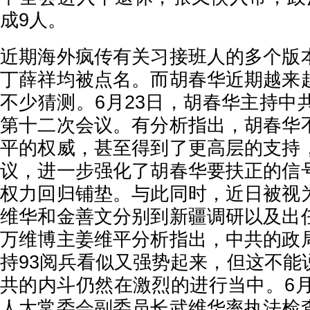
成9人。
近期海外疯传有关习接班人的多个版
丁薛祥均被点名。而胡春华近期越来
不少猜测。6月23日，胡春华主持中
第十二次会议。有分析指出，胡春华
平的权威，甚至得到了更高层的支持
议，进一步强化了胡春华要扶正的信
权力回归铺垫。与此同时，近日被视
维华和金善文分别到新疆调研以及出
万维博主姜维平分析指出，中共的政
持93阅兵看似又强势起来，但这不能
共的内斗仍然在激烈的进行当中。6月
人大常委会副委员长武维华率执法检