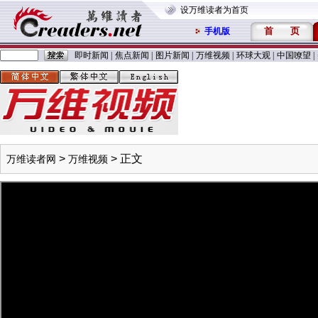
设万维读者为首页
首
页
手机版
即时新闻
|
焦点新闻
|
图片新闻
|
万维视频
|
环球大观
|
中国嘹望
|
>
> 正文
万维读者网
万维视频