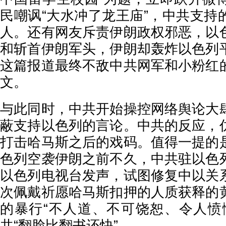
民嘲讽“大水冲了龙王庙”，中共支持
人。还有网友斥责伊朗政权邪恶，以
和斩首伊朗军头，伊朗却轰炸以色列
这篇报道最终不敌中共网军和小粉红
文。
与此同时，中共开始操控网络舆论大
蔽支持以色列的言论。中共的反应，
打击哈马斯之后的戏码。值得一提的
色列空袭伊朗之前不久，中共驻以色
以色列电视台发声，试图修复中以关
次佩戴祈愿哈马斯扣押的人质获释的
的暴行“不人道、不可饶恕、令人愤
共“翻脸比翻书还快”。