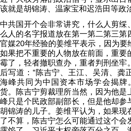
该就是胡锦涛、温家宝和迟浩田等政
中共国开个会非常讲究，什么人剪䌽
么人的名字报道放在第一第二第三第
官媒20年经验的姜维平表示，因为要
如果把不重要的人物放在前面，重要
霉了，轻者撤职查办，重者判刑坐牢
后写道：“陈吉宁、王江、吴清、龚
海峰共同为中国资本市场学会揭牌
货。陈吉宁剪裁理所当然，因为他是
峰只是个民政部副部长，但是他却参
胡锦涛的儿子。姜维平认为，如果现
了不算，陈吉宁怎么可能通过这个会
露馅了，习近平大权旁落百分之百。