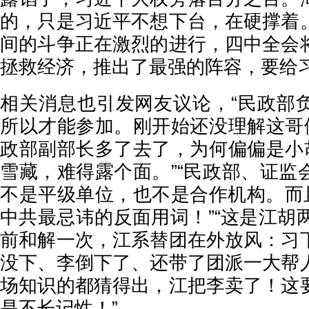
的，只是习近平不想下台，在硬撑着
间的斗争正在激烈的进行，四中全会
拯救经济，推出了最强的阵容，要给
相关消息也引发网友议论，“民政部
所以才能参加。刚开始还没理解这哥们
政部副部长多了去了，为何偏偏是小胡
雪藏，难得露个面。”“民政部、证监
不是平级单位，也不是合作机构。而且
中共最忌讳的反面用词！”“这是江胡
前和解一次，江系替团在外放风：习
没下、李倒下了、还带了团派一大帮
场知识的都猜得出，江把李卖了！这
是不长记性！”