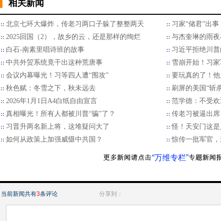
相关新闻
北京七环大爆炸，传老习两口子躲了整整两天
习家“储君”出
2025回国（2），故乡的云，还是那样的绚烂
与杰奎琳的雨夜
白石-南素里唱诗班的故事
习近平拒绝川普的
中共外贸系统竟干出这种荒唐事
雪崩开始！习家
会议内幕曝光！习等四人遭“围攻”
要玩真的了！他
秋色赋：冬雪之下，秋未远去
刷屏的美国“斩
2026年1月1日A4白纸自由宣言
范学德：不受欢
真相曝光！所有人都被川普“骗”了？
传老习被逼出席
习晋升两名新上将，这堆疑问大了
怪！天安门这是
如何从政策上加强威慑中共国？
惊传一批军官，
“万维专栏”
当前新闻共有
3
条评论
分享到：