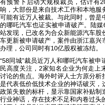
有预警下启动大规模裁员，估计有20
响，大部份是来自技术工作和本地服
可能有近万人被裁。与此同时，曾是
的哪吒汽车也证实被申请破产。陆媒6
站发现，已改名为合众新能源汽车股
车更新被申请破产，案件由浙江嘉兴
办理，公司同时有10亿股权被冻结。
“58同城”裁员近万人和哪吒汽车被
民高度关注，2家知名企业为何走上
讨论的焦点。海外时评人士方原分析
是代表低价低技术企业的神话破灭，
政策失败的标杆，显示靠国家补贴制
行业神话，存在技术不足和内卷过头的