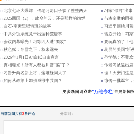
北京七环大爆炸，传老习两口子躲了整整两天
习家“储君”出
2025回国（2），故乡的云，还是那样的绚烂
与杰奎琳的雨夜
白石-南素里唱诗班的故事
习近平拒绝川普的
中共外贸系统竟干出这种荒唐事
雪崩开始！习家
会议内幕曝光！习等四人遭“围攻”
要玩真的了！他
秋色赋：冬雪之下，秋未远去
刷屏的美国“斩
2026年1月1日A4白纸自由宣言
范学德：不受欢
真相曝光！所有人都被川普“骗”了？
传老习被逼出席
习晋升两名新上将，这堆疑问大了
怪！天安门这是
如何从政策上加强威慑中共国？
惊传一批军官，
“万维专栏”
当前新闻共有
3
条评论
分享到：