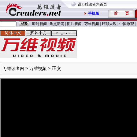
设万维读者为首页
首
页
手机版
即时新闻
|
焦点新闻
|
图片新闻
|
万维视频
|
环球大观
|
中国嘹望
|
>
> 正文
万维读者网
万维视频