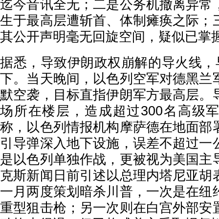
迄今音讯全无；二是公务机撤离异常
生于最高层遭斩首、体制瘫痪之际；
其公开声明毫无回旋空间，疑似已掌
据悉，导致伊朗政权崩解的导火线，早
下。当天晚间，以色列空军对德黑兰
默空袭，目标直指伊朗军方最高层。
场所在楼层，造成超过300名高级
称，以色列情报机构摩萨德在地面部
引导弹深入地下设施，误差不超过一
是以色列单独作战，更被视为美国主
克斯新闻日前引述以总理内塔尼亚胡
一月两度策划暗杀川普，一次是在纽
重型狙击枪；另一次则在白宫外部安