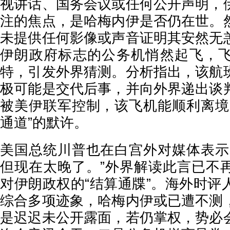
视讲话、国务会议或任何公开声明，
注的焦点，是哈梅内伊是否仍在世。
未提供任何影像或声音证明其安然无
伊朗政府标志的公务机悄然起飞，
特，引发外界猜测。分析指出，该航
极可能是交代后事，并向外界递出谈
被美伊联军控制，该飞机能顺利离境
通道”的默许。
美国总统川普也在白宫外对媒体表示
但现在太晚了。”外界解读此言已不
对伊朗政权的“结算通牒”。海外时评
综合多项迹象，哈梅内伊或已遭不测
是迟迟未公开露面，若仍掌权，势必