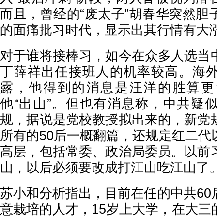
而且，曾经的“废太子”胡春华突然胆
的面痛批习时代，显示出其行情有大
对于谁将接棒习，如今在众多人选当
丁薛祥出任接班人的机率较高。海
露，他得到的消息是汪洋的胜算更
他“出山”。但也有消息称，中共疑
规，据说是党校教授拟出来的，新党
所有的50后一概翻篇，还规定红二代
高层，包括常委、政治局委员。以前
山，以后必须要改成打江山吃江山了
苏小和分析指出，目前在任的中共60
意栽培的人才，15岁上大学，在大三