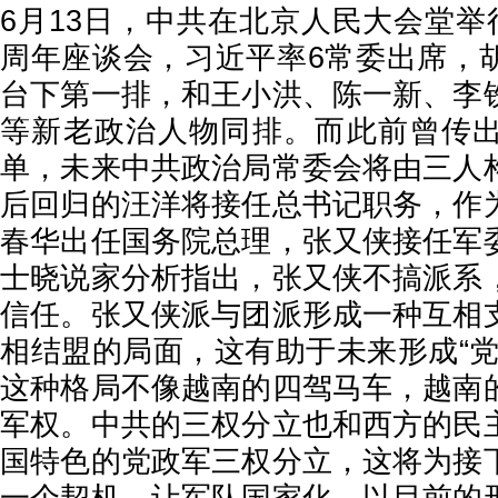
6月13日，中共在北京人民大会堂举
周年座谈会，习近平率6常委出席，
台下第一排，和王小洪、陈一新、李
等新老政治人物同排。而此前曾传
单，未来中共政治局常委会将由三人
后回归的汪洋将接任总书记职务，作
春华出任国务院总理，张又侠接任军
士晓说家分析指出，张又侠不搞派系
信任。张又侠派与团派形成一种互相
相结盟的局面，这有助于未来形成“党
这种格局不像越南的四驾马车，越南
军权。中共的三权分立也和西方的民
国特色的党政军三权分立，这将为接