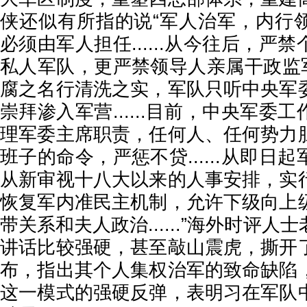
侠还似有所指的说“军人治军，内行
必须由军人担任......从今往后，严
私人军队，更严禁领导人亲属干政监军..
腐之名行清洗之实，军队只听中央军
崇拜渗入军营......目前，中央军委
理军委主席职责，任何人、任何势力
班子的命令，严惩不贷......从即日
从新审视十八大以来的人事安排，实
恢复军内准民主机制，允许下级向上
带关系和夫人政治......”海外时评
讲话比较强硬，甚至敲山震虎，撕开
布，指出其个人集权治军的致命缺陷
这一模式的强硬反弹，表明习在军队