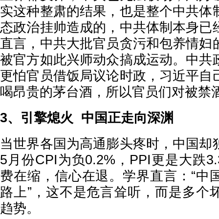
实这种整肃的结果，也是整个中共体
态政治挂帅造成的，中共体制本身已
直言，中共大批官员贪污和包养情妇
被官方如此兴师动众搞成运动。中共
更怕官员借饭局议论时政，习近平自
喝昂贵的茅台酒，所以官员们对被禁
3、引擎熄火 中国正走向深渊
当世界各国为高通膨头疼时，中国却
5月份CPI为负0.2%，PPI更是大跌
费在缩，信心在退。学界直言：“中
路上”，这不是危言耸听，而是多个
趋势。