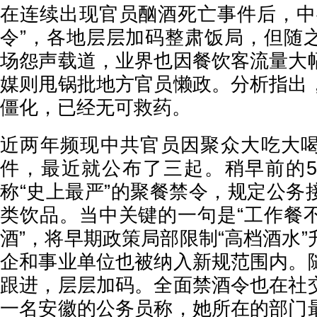
在连续出现官员酗酒死亡事件后，中
令”，各地层层加码整肃饭局，但随
场怨声载道，业界也因餐饮客流量大
媒则甩锅批地方官员懒政。分析指出
僵化，已经无可救药。
近两年频现中共官员因聚众大吃大
件，最近就公布了三起。稍早前的
称“史上最严”的聚餐禁令，规定公务
类饮品。当中关键的一句是“工作餐
酒”，将早期政策局部限制“高档酒水
企和事业单位也被纳入新规范围内。
跟进，层层加码。全面禁酒令也在社
一名安徽的公务员称，她所在的部门