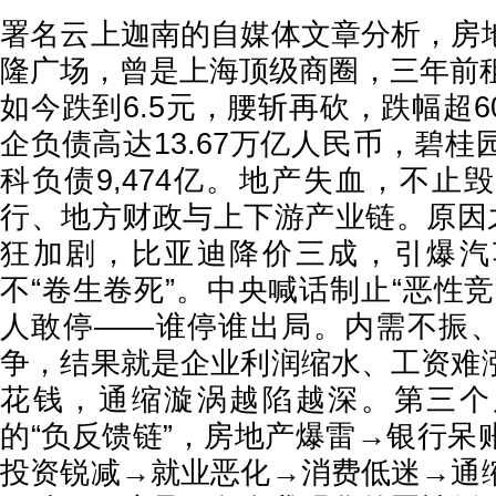
署名云上迦南的自媒体文章分析，房
隆广场，曾是上海顶级商圈，三年前租
如今跌到6.5元，腰斩再砍，跌幅超6
企负债高达13.67万亿人民币，碧
科负债9,474亿。地产失血，不止
行、地方财政与上下游产业链。原因之
狂加剧，比亚迪降价三成，引爆汽
不“卷生卷死”。中央喊话制止“恶性
人敢停——谁停谁出局。内需不振
争，结果就是企业利润缩水、工资难
花钱，通缩漩涡越陷越深。第三个
的“负反馈链”，房地产爆雷→银行呆
投资锐减→就业恶化→消费低迷→通