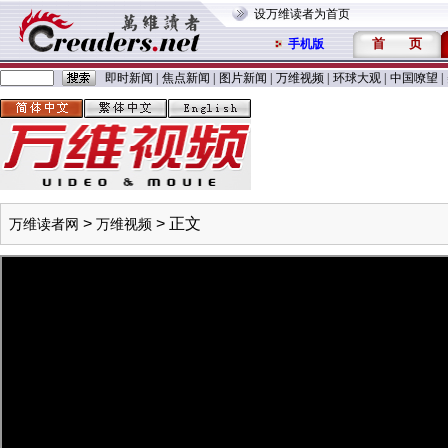
设万维读者为首页
首
页
手机版
即时新闻
|
焦点新闻
|
图片新闻
|
万维视频
|
环球大观
|
中国嘹望
|
>
> 正文
万维读者网
万维视频