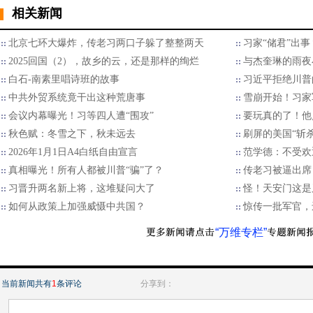
相关新闻
北京七环大爆炸，传老习两口子躲了整整两天
习家“储君”出
2025回国（2），故乡的云，还是那样的绚烂
与杰奎琳的雨夜
白石-南素里唱诗班的故事
习近平拒绝川普的
中共外贸系统竟干出这种荒唐事
雪崩开始！习家
会议内幕曝光！习等四人遭“围攻”
要玩真的了！他
秋色赋：冬雪之下，秋未远去
刷屏的美国“斩
2026年1月1日A4白纸自由宣言
范学德：不受欢
真相曝光！所有人都被川普“骗”了？
传老习被逼出席
习晋升两名新上将，这堆疑问大了
怪！天安门这是
如何从政策上加强威慑中共国？
惊传一批军官，
“万维专栏”
当前新闻共有
1
条评论
分享到：