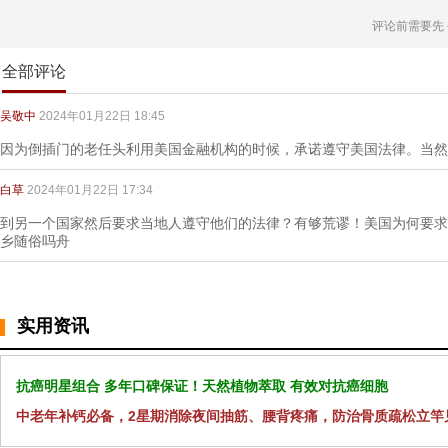
评论前需要先
全部评论
吴敬中
2024年01月22日 18:45
因为倒插门的老任头利用美国金融机构的时候，承诺遵守美国法律。当然
白草
2024年01月22日 17:34
到另一个国家然后要求当地人遵守他们的法律？有够荒谬！美国为何要求
乡随俗吗舟
实用资讯
抗癌明星组合 多年口碑保证！天然植物萃取 有效对抗癌细胞
中老年补钙必备，2星期消除夜间抽筋、腰背疼痛，防治骨质疏松立竿