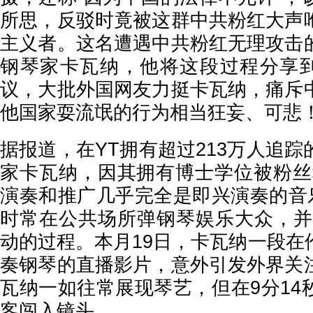
所思，反驳时竟被这群中共粉红大声
主义者。这名遭遇中共粉红无理攻击
钢琴家卡瓦纳，他将这段过程分享到Y
议，大批外国网友力挺卡瓦纳，痛斥
他国家耍流氓的行为相当狂妄、可悲
据报道，在YT拥有超过213万人追
家卡瓦纳，因其拥有博士学位被粉丝称
演奏和推广几乎完全是即兴演奏的音乐
时常在公共场所弹钢琴娱乐大众，并
动的过程。本月19日，卡瓦纳一段在
奏钢琴的直播影片，意外引发外界关
瓦纳一如往常展现琴艺，但在9分14
客闯入镜头。