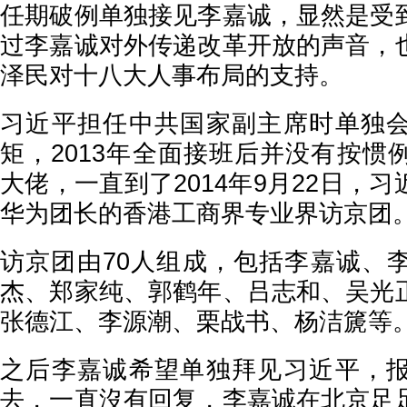
任期破例单独接见李嘉诚，显然是受
过李嘉诚对外传递改革开放的声音，
泽民对十八大人事布局的支持。
习近平担任中共国家副主席时单独
矩，2013年全面接班后并没有按惯
大佬，一直到了2014年9月22日，
华为团长的香港工商界专业界访京团
访京团由70人组成，包括李嘉诚、
杰、郑家纯、郭鹤年、吕志和、吴光
张德江、李源潮、栗战书、杨洁篪等
之后李嘉诚希望单独拜见习近平，
去，一直沒有回复，李嘉诚在北京足