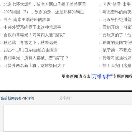
北京七环大爆炸，传老习两口子躲了整整两天
习家“储君”出
2025回国（2），故乡的云，还是那样的绚烂
与杰奎琳的雨夜
白石-南素里唱诗班的故事
习近平拒绝川普的
中共外贸系统竟干出这种荒唐事
雪崩开始！习家
会议内幕曝光！习等四人遭“围攻”
要玩真的了！他
秋色赋：冬雪之下，秋未远去
刷屏的美国“斩
2026年1月1日A4白纸自由宣言
范学德：不受欢
真相曝光！所有人都被川普“骗”了？
传老习被逼出席
习晋升两名新上将，这堆疑问大了
怪！天安门这是
“万维专栏”
当前新闻共有
2
条评论
分享到：