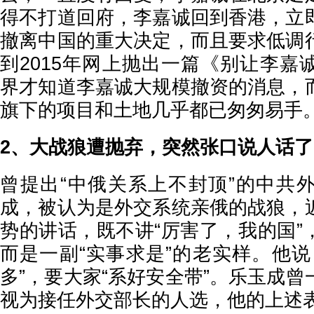
得不打道回府，李嘉诚回到香港，立
撤离中国的重大决定，而且要求低调
到2015年网上抛出一篇《别让李嘉
界才知道李嘉诚大规模撤资的消息，
旗下的项目和土地几乎都已匆匆易手
2、大战狼遭抛弃，突然张口说人话了
曾提出“中俄关系上不封顶”的中共
成，被认为是外交系统亲俄的战狼，
势的讲话，既不讲“厉害了，我的国”，
而是一副“实事求是”的老实样。他说
多”，要大家“系好安全带”。乐玉成
视为接任外交部长的人选，他的上述