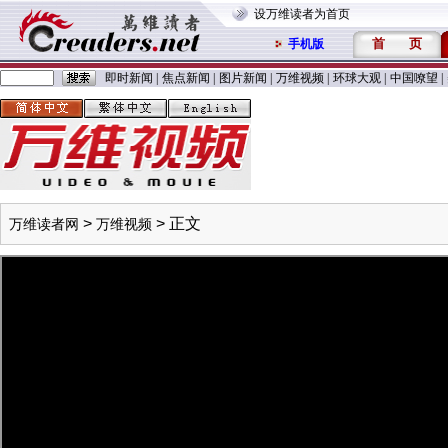
设万维读者为首页
首
页
手机版
即时新闻
|
焦点新闻
|
图片新闻
|
万维视频
|
环球大观
|
中国嘹望
|
>
> 正文
万维读者网
万维视频