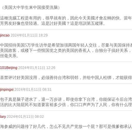
（美国大中学生来中国接受洗脑）
這種洗腦工程是有用的，很早就有的，因此今天美國才會左轉的快。當年
芳男友好像也登陸過。這是討好美國？這是培訓第五縱隊。
jincao
2024年01月11日 18:29
中国招待美国5万学生访华是希望加强两国年轻人交往，尽量与美国保持
美国政客，或楼下一些恨国党之类的美国的香蕉人，台独分子搞好关系，
丝毫关系。
101Beijing
2024年01月11日 12:26
喜禁评讨好美国没用，必须善待台湾和弱邻，并给中国人松绑，才能获得
jinpingxi
2024年01月11日 08:31
包子真是脑子进水了，退一万步讲，即使你拿下台湾，你能保证今后台湾
活的比大陆屁民不知道要富裕多少倍，你口口声声为了人民，你有什么理
lary
2024年01月11日 08:02
海参威的问题传了好几代，怎么不见共产党放一个屁？那可是俄爹都承认