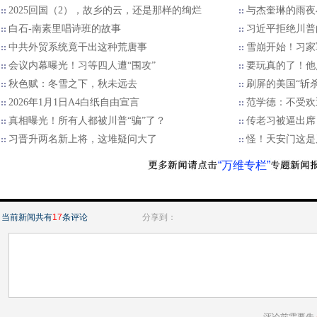
2025回国（2），故乡的云，还是那样的绚烂
与杰奎琳的雨夜
白石-南素里唱诗班的故事
习近平拒绝川普的
中共外贸系统竟干出这种荒唐事
雪崩开始！习家
会议内幕曝光！习等四人遭“围攻”
要玩真的了！他
秋色赋：冬雪之下，秋未远去
刷屏的美国“斩
2026年1月1日A4白纸自由宣言
范学德：不受欢
真相曝光！所有人都被川普“骗”了？
传老习被逼出席
习晋升两名新上将，这堆疑问大了
怪！天安门这是
“万维专栏”
当前新闻共有
17
条评论
分享到：