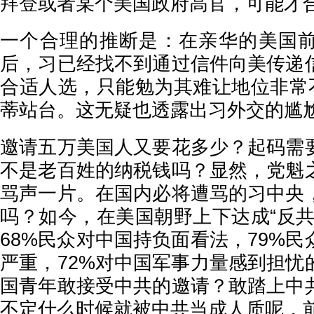
拜登或者某个美国政府高官，可能才
一个合理的推断是：在亲华的美国
后，习已经找不到通过信件向美传递
合适人选，只能勉为其难让地位非常不
蒂站台。这无疑也透露出习外交的尴
邀请五万美国人又要花多少？起码需
不是老百姓的纳税钱吗？显然，党魁
骂声一片。在国内必将遭骂的习中央
吗？如今，在美国朝野上下达成“反共
68%民众对中国持负面看法，79%
严重，72%对中国军事力量感到担忧
国青年敢接受中共的邀请？敢踏上中
不定什么时候就被中共当成人质呢，