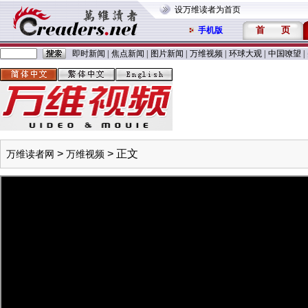
设万维读者为首页
首
页
手机版
即时新闻
|
焦点新闻
|
图片新闻
|
万维视频
|
环球大观
|
中国嘹望
|
>
> 正文
万维读者网
万维视频