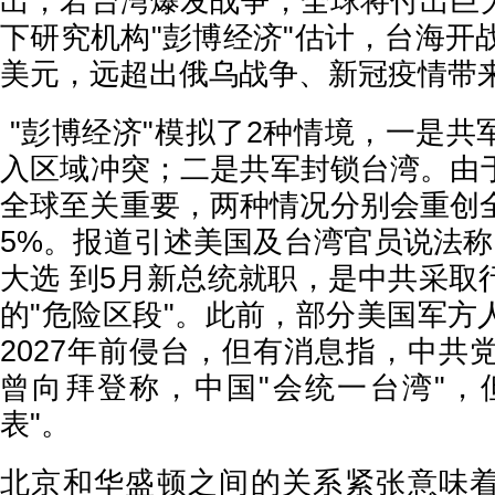
出，若台湾爆发战争，全球将付出巨
下研究机构"彭博经济"估计，台海开
美元，远超出俄乌战争、新冠疫情带
"彭博经济"模拟了2种情境，一是共
入区域冲突；二是共军封锁台湾。由
全球至关重要，两种情况分别会重创全球
5%。报道引述美国及台湾官员说法称
大选 到5月新总统就职，是中共采取
的"危险区段"。此前，部分美国军方
2027年前侵台，但有消息指，中共
曾向拜登称，中国"会统一台湾"，
表"。
北京和华盛顿之间的关系紧张意味