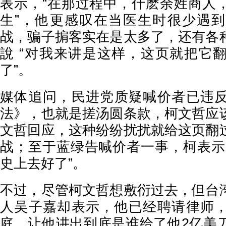
表示，“在那过程中，什麽余姓商人
生”，他更感叹在当医生时很少遇
战，骗子掮客实在是太多了，还有各
說 “对我来讲是这样，这页就把它
了”。
媒体追问，民进党质疑喊价者已违
法》，也就是搓汤圆条款，柯文哲应
文哲回应，这种纷纷扰扰就给这页翻
战；至于蓝绿告喊价者一事，柯表示
史上去好了”。
不过，尽管柯文哲想敷衍过去，但台
人吴子嘉却表示，他已经聘请律师
庭，让他讲出到底是谁给了他2亿美