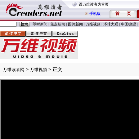
设万维读者为首页
首
页
手机版
即时新闻
|
焦点新闻
|
图片新闻
|
万维视频
|
环球大观
|
中国嘹望
|
>
> 正文
万维读者网
万维视频