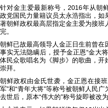
针对金主爱最新称号，2016年从朝
政党国民力量籍议员太永浩指出，如
著朝鲜政权最高层指定金主爱为接班
完。
朝鲜已故最高领导人金正日生前曾在
事实无法隐瞒后，授予金正恩“金大将
体民众歌唱名为《脚步》的歌曲，开
崇拜。
朝鲜政权由金氏世袭，金正恩在接班
军”和“青年大将”等称号被朝鲜人民
去世后，原本“伟大的”称号旋即被改为