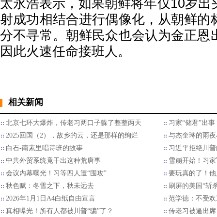
太永浩表示，如果朝鲜将年仅10岁出
射成功相结合进行偶像化，从朝鲜的
分不寻常。朝鲜民众也会认为金正恩
因此火速任命接班人。
相关新闻
北京七环大爆炸，传老习两口子躲了整整两天
习家“储君”出
2025回国（2），故乡的云，还是那样的绚烂
与杰奎琳的雨夜
白石-南素里唱诗班的故事
习近平拒绝川普的
中共外贸系统竟干出这种荒唐事
雪崩开始！习家
会议内幕曝光！习等四人遭“围攻”
要玩真的了！他
秋色赋：冬雪之下，秋未远去
刷屏的美国“斩
2026年1月1日A4白纸自由宣言
范学德：不受欢
真相曝光！所有人都被川普“骗”了？
传老习被逼出席