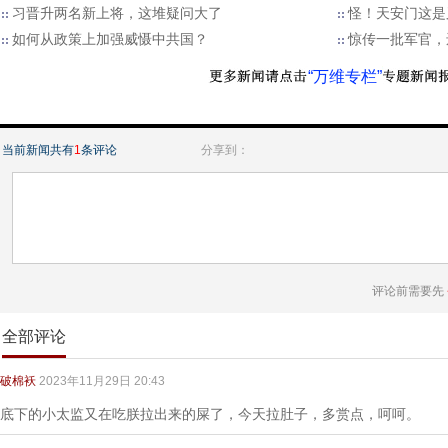
习晋升两名新上将，这堆疑问大了
怪！天安门这是
如何从政策上加强威慑中共国？
惊传一批军官，
“万维专栏”
当前新闻共有
1
条评论
分享到：
评论前需要先
全部评论
破棉袄
2023年11月29日 20:43
底下的小太监又在吃朕拉出来的屎了，今天拉肚子，多赏点，呵呵。