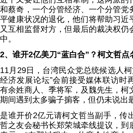
和蔡奇，一个分管经济、一个分管党
平健康状况的退化，他们将帮助习近
又互相监督对方，但最后的裁决权仍
中。
2、谁开2亿美刀“蓝白合”？柯文哲点
11月29日，台湾民众党总统候选人柯文
经济发展论坛”会前接受媒体联访时
有余姓商人、季将军，及魏先生，柯
期间遇到太多骗子掮客，但仍未说出
是谁开价2亿元请柯文哲当副手，传
哲之友会秘书长郑荣城牵线提议，到