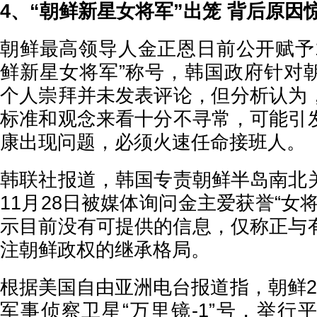
4、“朝鲜新星女将军”出笼 背后原因
朝鲜最高领导人金正恩日前公开赋予1
鲜新星女将军”称号，韩国政府针对
个人崇拜并未发表评论，但分析认为
标准和观念来看十分不寻常，可能引
康出现问题，必须火速任命接班人。
韩联社报道，韩国专责朝鲜半岛南北
11月28日被媒体询问金主爱获誉“女
示目前没有可提供的信息，仅称正与
注朝鲜政权的继承格局。
根据美国自由亚洲电台报道指，朝鲜2
军事侦察卫星“万里镜-1”号，举行