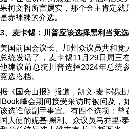
果柯文哲所言属实，那个金主肯定就
是赤裸裸的介选。
3、麦卡锡：川普应该选择黑利当竞
美国前国会议长、加州众议员共和党
总统发话了，麦卡锡11月29日周三
他建议前总统川普选择2024年总统
竞选搭档。
据《国会山报》报道，凯文‧麦卡锡出
lBook峰会期间接受采访时被问及
该选谁做副手事宜。有四个选项：曾
国大使的妮基‧黑利、众议员马乔里‧泰勒