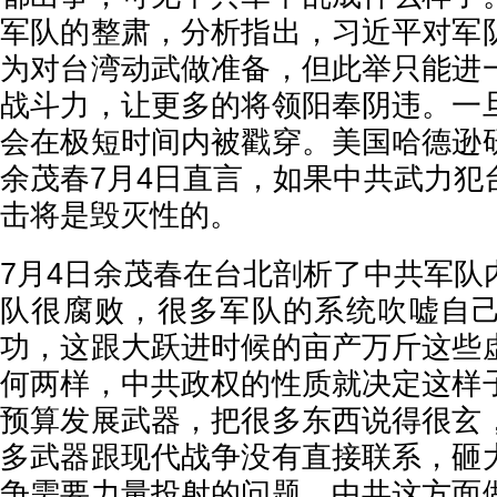
军队的整肃，分析指出，习近平对军
为对台湾动武做准备，但此举只能进
战斗力，让更多的将领阳奉阴违。一
会在极短时间内被戳穿。美国哈德逊
余茂春7月4日直言，如果中共武力犯
击将是毁灭性的。
7月4日余茂春在台北剖析了中共军队
队很腐败，很多军队的系统吹嘘自
功，这跟大跃进时候的亩产万斤这些
何两样，中共政权的性质就决定这样
预算发展武器，把很多东西说得很玄
多武器跟现代战争没有直接联系，砸
争需要力量投射的问题，中共这方面