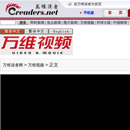
设万维读者为首页
首
页
手机版
即时新闻
|
焦点新闻
|
图片新闻
|
万维视频
|
环球大观
|
中国嘹望
|
>
> 正文
万维读者网
万维视频