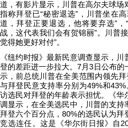
道，有影片显示，川普在高尔夫球场
指称拜登已“秘密退选”，川普坐在高
道，拜登正要退选，他将要弃选”，
战，这代表我们会有贺锦丽”。川普接
觉得她更好对付”。
《纽约时报》最新民意调查显示，川
登的差距进一步拉大。7月3日公布的
示，前总统川普在全美范围内领先拜
与拜登民意支持率分别为49%和43%。
访选民对拜登的年龄表示担忧。《华
调显示，在全美选民中，川普的支持率
拜登六个百分点，80%的选民认为拜
竞选连任。这是《华尔街日报》自20