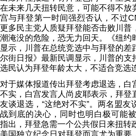
在未来几天扭转民意，可能不得不放
宫与拜登第一时间强烈否认，不过C
更多民主党人质疑拜登能否击败川普
潮淹没的危险，恐无力回天。《纽约
显示，川普在总统竞选中与拜登的差
尔街日报》最新民调显示，川普的支持
选民认为拜登年龄太大，不适合竞选
对于媒体报道传出拜登考虑退选，白
不实，白宫发言人尚皮耶表示，拜登
友谈退选，“这绝对不实”。两名盟友
战到底的决心，同时也明白极可能被
指出，拜登急需一个公共假日来扭转政
美国独立纪念日对拜登而言尤为重要