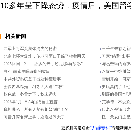
10多年呈下降态势，疫情后，美国留学
相关新闻
共军上将军头集体消失的秘密
三千年未有之新
北京七环大爆炸，传老习两口子躲了整整两天
习家“储君”出
2025回国（2），故乡的云，还是那样的绚烂
与杰奎琳的雨夜
白石-南素里唱诗班的故事
习近平拒绝川普的
中共外贸系统竟干出这种荒唐事
雪崩开始！习家
会议内幕曝光！习等四人遭“围攻”
要玩真的了！他
秋色赋：冬雪之下，秋未远去
刷屏的美国“斩
2026年1月1日A4白纸自由宣言
范学德：不受欢
真相曝光！所有人都被川普“骗”了？
传老习被逼出席
习晋升两名新上将，这堆疑问大了
怪！天安门这是
“万维专栏”