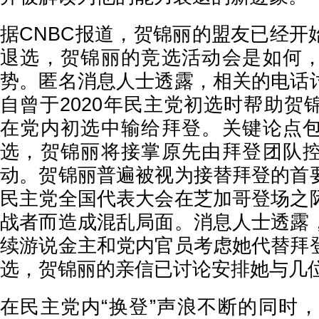
据CNBC报道，贺锦丽的盟友已经开
退选，贺锦丽的竞选活动会是如何
势。匿名消息人士透露，相关的电话
自曾于2020年民主党初选时帮助贺
在党内初选中输给拜登。关键论点
选，贺锦丽将接掌原先由拜登团队
动。贺锦丽普遍被视为接替拜登的首
民主党全国代表大会在芝加哥登场之
战者而造成混乱局面。消息人士透露
续游说金主和党内官员考虑她代替拜
选，贺锦丽的亲信已讨论安排她与
在民主党内“换登”声浪不断的同时，