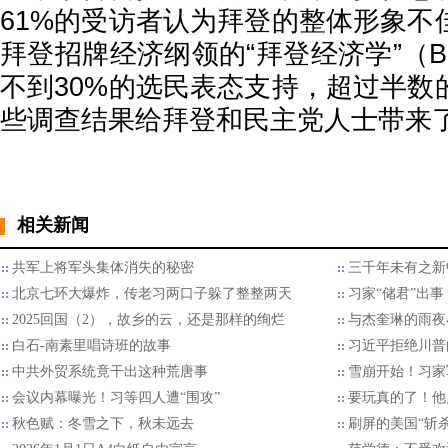
61%的受访者认为拜登的整体形象不
拜登招牌经济纲领的“拜登经济学”（Bid
不到30%的选民表态支持，超过半数
些调查结果给拜登和民主党人士带来
相关新闻
共军上将军头集体消失的秘密
三千年未有之新
北京七环大爆炸，传老习两口子躲了整整两天
习家“储君”出
2025回国（2），故乡的云，还是那样的绚烂
与杰奎琳的雨夜
白石-南素里唱诗班的故事
习近平拒绝川普的
中共外贸系统竟干出这种荒唐事
雪崩开始！习家
会议内幕曝光！习等四人遭“围攻”
要玩真的了！他
秋色赋：冬雪之下，秋未远去
刷屏的美国“斩