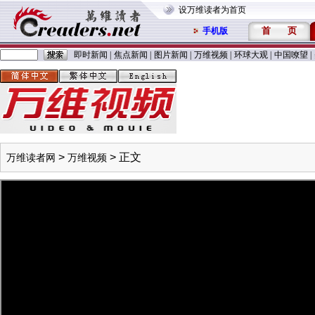
设万维读者为首页
首
页
手机版
即时新闻
|
焦点新闻
|
图片新闻
|
万维视频
|
环球大观
|
中国嘹望
|
>
> 正文
万维读者网
万维视频