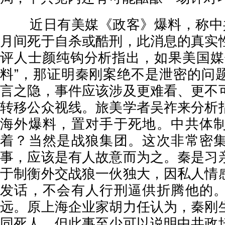
近日有美媒《政客》爆料，称中共
月间死于自杀或酷刑，此消息的真实
评人士颜纯钩分析指出，如果美国媒
料”，那证明秦刚案绝不是泄密的问
言之隐，事件应该涉及更难看、更不
转移公众视线。旅美学者吴祚来分析
海外爆料，置对手于死地。中共体
着？当然是战狼集团。这次非常密
事，应该是有人故意而为之。秦是习
于制衡外交战狼一伙独大，因私人情
发话，不会有人行刑逼供折腾他的
远。原上海企业家胡力任认为，秦刚
同死人。但此事至少可以说明中共政