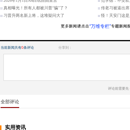
2026年1月1日A4白纸自由宣言
范学德：不受欢
真相曝光！所有人都被川普“骗”了？
传老习被逼出席
习晋升两名新上将，这堆疑问大了
怪！天安门这是
“万维专栏”
当前新闻共有
0
条评论
分享到：
评论前需要先
全部评论
实用资讯