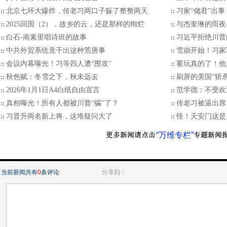
北京七环大爆炸，传老习两口子躲了整整两天
习家“储君”出
2025回国（2），故乡的云，还是那样的绚烂
与杰奎琳的雨夜
白石-南素里唱诗班的故事
习近平拒绝川普的
中共外贸系统竟干出这种荒唐事
雪崩开始！习家
会议内幕曝光！习等四人遭“围攻”
要玩真的了！他
秋色赋：冬雪之下，秋未远去
刷屏的美国“斩
2026年1月1日A4白纸自由宣言
范学德：不受欢
真相曝光！所有人都被川普“骗”了？
传老习被逼出席
习晋升两名新上将，这堆疑问大了
怪！天安门这是
“万维专栏”
当前新闻共有
0
条评论
分享到：