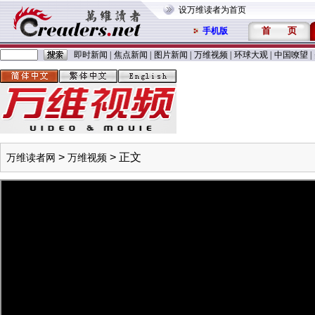
设万维读者为首页
首
页
手机版
即时新闻
|
焦点新闻
|
图片新闻
|
万维视频
|
环球大观
|
中国嘹望
|
>
> 正文
万维读者网
万维视频