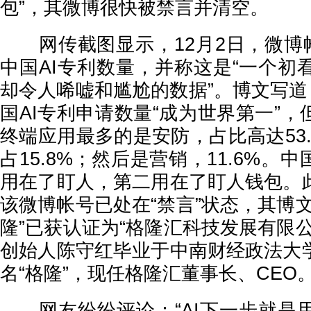
包”，其微博很快被禁言并清空。
网传截图显示，12月2日，微博帐
中国AI专利数量，并称这是“一个初
却令人唏嘘和尴尬的数据”。博文写道
国AI专利申请数量“成为世界第一”，
终端应用最多的是安防，占比高达53
占15.8%；然后是营销，11.6%。
用在了盯人，第二用在了盯人钱包。
该微博帐号已处在“禁言”状态，其博
隆”已获认证为“格隆汇科技发展有限
创始人陈守红毕业于中南财经政法大
名“格隆”，现任格隆汇董事长、CEO
网友纷纷评论：“AI下一步就是