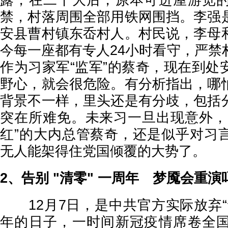
露，在二十大后，原本可进屋游览
禁，村落周围全部用铁网围挡。李强
安县曹村镇东岙村人。村民说，李母
今每一座都有专人24小时看守，严禁
作为习家军“监军”的蔡奇，现在到处
野心，就会很危险。有分析指出，哪
背景不一样，里头还是有分歧，包括
突在所难免。未来习一旦出现意外，
红”的大内总管蔡奇，还是似乎对习
无人能架得住党国倾覆的大势了。
2、告别 "清零" 一周年 梦魇会重演
12月7日，是中共官方实际放弃“
年的日子，一时间新冠疫情席卷全