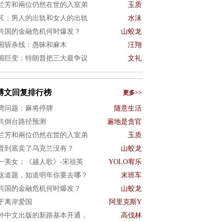
兰芳和兩位仍然在世的入室弟
玉质
芃：男人的出轨和女人的出轨
水沫
共国的金融危机何时爆发？
山蛟龙
国斩杀线：愚昧和麻木
汪翔
国巨变：特朗普把三大最争议
文礼
博文回复排行榜
更多>>
湾问题：麻将停牌
随意生活
共倒台路径预测
遍地是贪官
兰芳和兩位仍然在世的入室弟
玉质
普到底卖了乌克兰没有？
山蛟龙
一美女：《越人歌》-宋祖英
YOLO宥乐
这道题，知道明年你要去哪？
末班车
共国的金融危机何时爆发？
山蛟龙
于离岸爱国
阿里克斯Y
外中文出版的新路基本开通，
高伐林