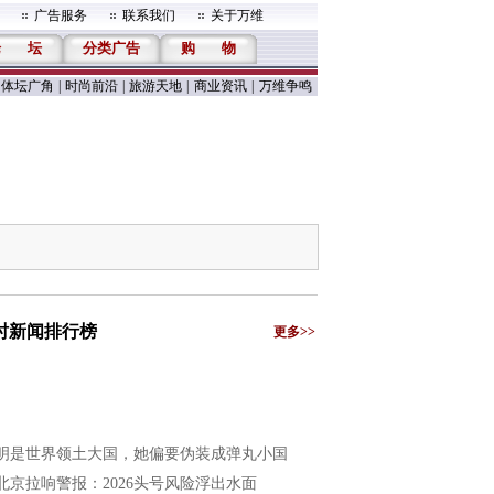
广告服务
联系我们
关于万维
论
坛
分类广告
购
物
体坛广角
|
时尚前沿
|
旅游天地
|
商业资讯
|
万维争鸣
小时新闻排行榜
更多>>
明是世界领土大国，她偏要伪装成弹丸小国
北京拉响警报：2026头号风险浮出水面