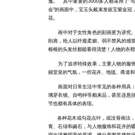
逸。 其中重要的3000多人都采用了“
会”的画面中，宝玉头戴束发嵌宝紫金冠
花。
画中对于女性角色的刻画更为讲究。
削肩，给人以纤瘦柔媚、弱不禁风的感
根根的头发丝都能看得清楚！人物的衣褶
为了追求特殊效果，主要人物的服饰
丽堂皇的气氛，一些花卉、地毯、甬道和
画面对日常生活中常见的各种用具：
璃穿衣镜、自鸣钟等舶来品，甚至连悬
节也都有具体的表现。
各种花木或勾花点叶，或没骨画法，
青、石绿和赭石，与人物服饰和花卉的
现出清雅明亮的基调。楼台亭阁等建筑