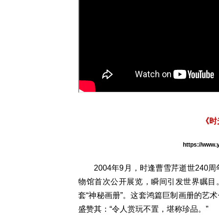
《时
https://www
2004年9月，时逢曹雪芹逝世240周
物馆首次公开展览，
瞬间引发世界瞩目
套“神秘画册”。这套鸿篇巨制画册的艺
盛赞其：“令人赏玩不置，堪称珍品。”