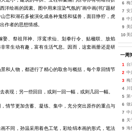
6
梅
洋绘画的因素。图中用来渲染气氛的"画中画(书)"题材
7
安
中山峦和湖石多被演化成各种鬼怪和猛兽，面目狰狞，虎
8
中
出作者的思想情感。
9
美
10
美
娶、祭祖拜神、浮鸾求仙、划拳行令、贴楹联、放焰
俗非常生动有趣，富有生活气息。因而，这套画册还是研
一周
1
台
景和人物，都进行了精心的取舍与概括，每个章回情节
2
中
3
梅
4
川
表现；另一些回目，或则一回一幅，或则几回一幅。
5
第
6
做
，情节更加含蓄、凝练、集中，充分突出原作的重点与
7
中
8
关
像画不同，孙温采用着色工笔，彩绘绢本画的形式，笔法
9
海