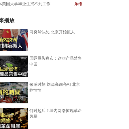
0%美国大学毕业生找不到工作
乐维
来播放
习突然认怂 北京开始抓人
国际巨头宣布：这些产品禁售
中国
敏感时刻 刘源高调亮相 北京
静悄悄
何时起兵？墙内网络惊现革命
风暴