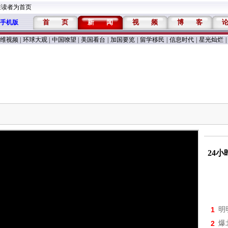
维读者为首页
首
页
新
闻
视
频
博
客
手机版
维视频
|
环球大观
|
中国嘹望
|
美国看台
|
加国要览
|
留学移民
|
信息时代
|
星光灿烂
|
24
1
明
2
爆