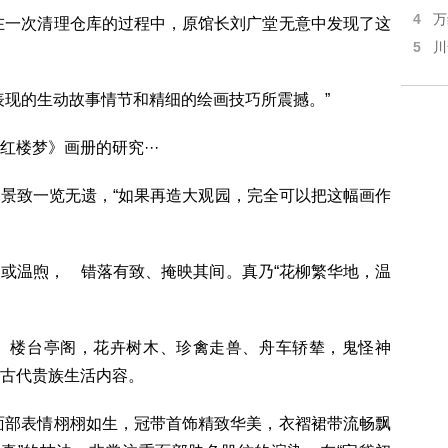
4
万
在一次清理仓库的过程中，原馆长刘广堂无意中发现了这
5
川
现的生动故事情节和精细的绘画技巧所震撼。”
梦》画册的研究···
致一览无遗，“如果再造大观园，完全可以把这幅画作
温煦， 错落有致、掩映其间。真乃“花柳繁华地，温
楼台亭阁，花卉树木、珍禽走兽、舟车轿辇，鬼怪神
古代贵族生活内容。
面部表情栩栩如生，冠带首饰精致华美，衣褶裙带流畅飘