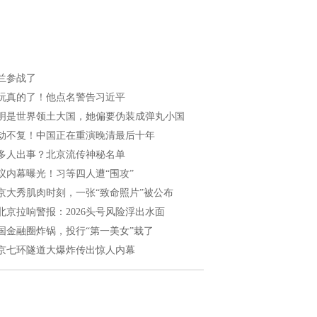
兰参战了
玩真的了！他点名警告习近平
明是世界领土大国，她偏要伪装成弹丸小国
劫不复！中国正在重演晚清最后十年
多人出事？北京流传神秘名单
议内幕曝光！习等四人遭“围攻”
京大秀肌肉时刻，一张“致命照片”被公布
北京拉响警报：2026头号风险浮出水面
国金融圈炸锅，投行“第一美女”栽了
京七环隧道大爆炸传出惊人内幕