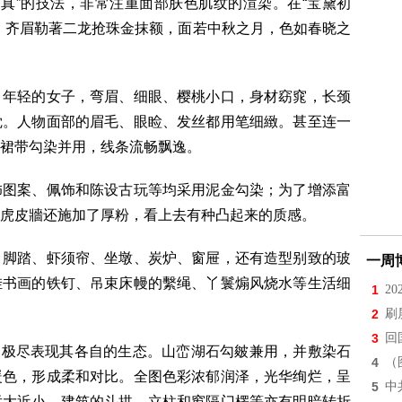
写真”的技法，非常注重面部肤色肌纹的渲染。在“宝黛初
，齐眉勒著二龙抢珠金抹额，面若中秋之月，色如春晓之
年轻的女子，弯眉、细眼、樱桃小口，身材窈窕，长颈
觉。人物面部的眉毛、眼睑、发丝都用笔细緻。甚至连一
裙带勾染并用，线条流畅飘逸。
图案、佩饰和陈设古玩等均采用泥金勾染；为了增添富
虎皮牆还施加了厚粉，看上去有种凸起来的质感。
脚踏、虾须帘、坐墩、炭炉、窗屉，还有造型别致的玻
一周
挂书画的铁钉、吊束床幔的繫绳、丫鬟煽风烧水等生活细
1
2
2
刷
3
回
极尽表现其各自的生态。山峦湖石勾皴兼用，并敷染石
4
（
暖色，形成柔和对比。全图色彩浓郁润泽，光华绚烂，呈
5
中
远大近小，建筑的斗拱、立柱和窗隔门楞等亦有明暗转折