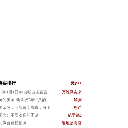
博客排行
更多>>
026年1月1日A4白纸自由宣言
万维网友来
屏的美国“斩杀线”与中共的
解滨
国杂感：仓颉造字成真，有图
思芦
图文）不受欢迎的圣诞
范学德2
共倒台路径预测
遍地是贪官