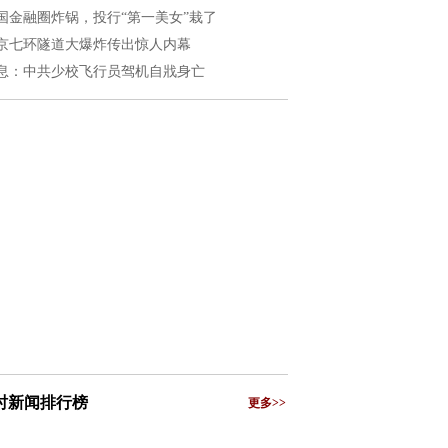
国金融圈炸锅，投行“第一美女”栽了
京七环隧道大爆炸传出惊人内幕
息：中共少校飞行员驾机自戕身亡
小时新闻排行榜
更多>>