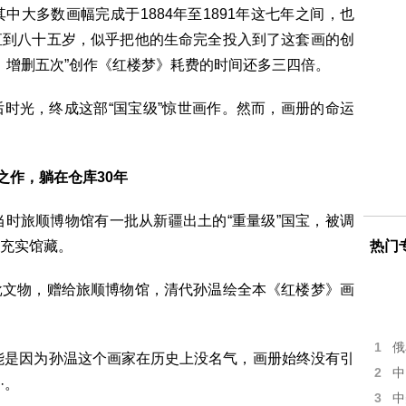
大多数画幅完成于1884年至1891年这七年之间，也
直到八十五岁，似乎把他的生命完全投入到了这套画的创
载，增删五次”创作《红楼梦》耗费的时间还多三四倍。
光，终成这部“国宝级”惊世画作。然而，画册的命运
之作，躺在仓库30年
时旅顺博物馆有一批从新疆出土的“重量级”国宝，被调
充实馆藏。
热门
文物，赠给旅顺博物馆，清代孙温绘全本《红楼梦》画
1
俄
能是因为孙温这个画家在历史上没名气，画册始终没有引
2
中
·。
3
中