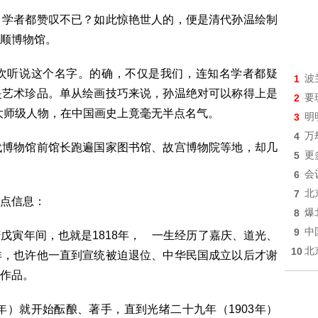
、学者都赞叹不已？如此惊艳世人的，便是清代孙温绘制
顺博物馆。
听说这个名字。的确，不仅是我们，连知名学者都疑
1
波
都是艺术珍品。单从绘画技巧来说，孙温绝对可以称得上是
2
要
大师级人物，在中国画史上竟毫无半点名气。
3
明
4
万
博物馆前馆长跑遍国家图书馆、故宫博物院等地，却几
5
更
6
会
7
北
点信息：
8
爆
9
中
寅年间，也就是1818年， 一生经历了嘉庆、道光、
10
北
详，也许他一直到宣统被迫退位、中华民国成立以后才谢
作品。
年）就开始酝酿、著手，直到光绪二十九年（1903年）