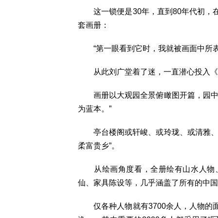
这一锁便是30年，直到80年代初，
套画册：
“第一眼看到它时，我就被画面中所表
从此刘广堂着了迷，一直潜心投入《红楼
画册以大观园全景俯瞰图开篇，园中景
为蓝本。”
亭台楼阁或轩峻、或玲珑、或清雅、或
柔富贵乡”。
从绘画角度看，全册绘有山水人物、
仙、家具陈设等，几乎涵盖了所有的中国
仅各种人物就有3700余人，人物的