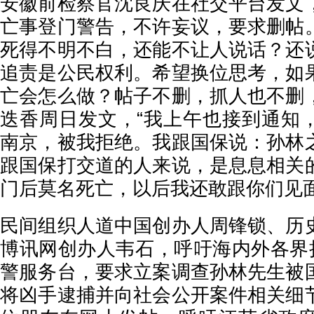
安徽前检察官沈良庆在社交平台发文
亡事登门警告，不许妄议，要求删帖
死得不明不白，还能不让人说话？还
追责是公民权利。希望换位思考，如
亡会怎么做？帖子不删，抓人也不删
迭香周日发文，“我上午也接到通知
南京，被我拒绝。我跟国保说：孙林
跟国保打交道的人来说，是息息相关
门后莫名死亡，以后我还敢跟你们见面
民间组织人道中国创办人周锋锁、历
博讯网创办人韦石，呼吁海内外各界拨
警服务台，要求立案调查孙林先生被
将凶手逮捕并向社会公开案件相关细