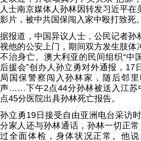
人士南京媒体人孙林因转发习近平在
影片，被中共国保闯入家中殴打致死
据报道，中国异议人士，公民记者孙
视他的公安上门，期间双方发生肢体
不治身亡。澳大利亚的民间组织“中
后援会”创办人孙立勇对外通报，17
局国保警察闯入孙林家，随后邻里
声……下午2点44分孙林被送入江苏
点45分医院出具孙林死亡报告。
孙立勇19日接受自由亚洲电台采访时
分家人还与孙林通话，孙林一切正常
过全面体检，身体状况正常。他说