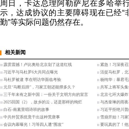
周日，卡达总理阿勒萨尼在多哈举
示，达成协议的主要障碍现在已经“非
勤”等实际问题仍然存在。
相关新闻
霹雳震撼！卢比奥给北京划了这道红线
紧急！习深夜召
习近平与马杜罗6大共同点曝光
活捉马杜罗，北
马杜罗被逮 李在明访华面临考验
杨纯华：暴君毛
元旦“马断后蹄”，习家王朝还能撑多久？
共军上将军头集
三千年未有之新中国：一份关于文明方向的宣言
北京七环大爆炸
2025回国（2），故乡的云，还是那样的绚烂
与杰奎琳的雨夜
白石-南素里唱诗班的故事
习近平拒绝川普的
中共外贸系统竟干出这种荒唐事
雪崩开始！习家
会议内幕曝光！习等四人遭“围攻”
要玩真的了！他