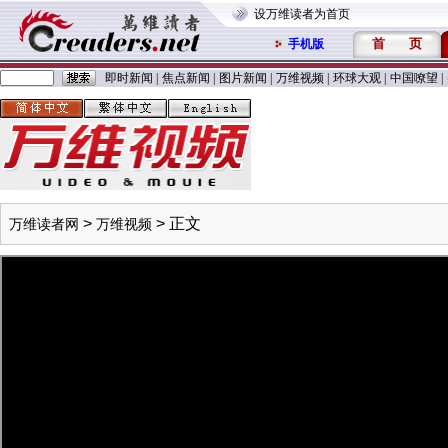
设万维读者为首页
首
页
手机版
即时新闻
|
焦点新闻
|
图片新闻
|
万维视频
|
环球大观
|
中国嘹望
|
>
> 正文
万维读者网
万维视频