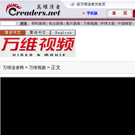
设万维读者为首页
首
页
手机版
即时新闻
|
焦点新闻
|
图片新闻
|
万维视频
|
环球大观
|
中国嘹望
|
>
> 正文
万维读者网
万维视频