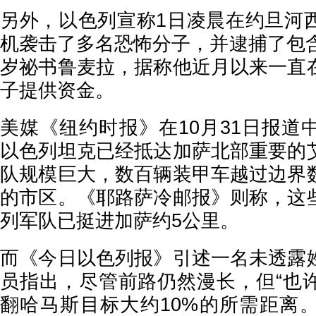
另外，以色列宣称1日凌晨在约旦河
机袭击了多名恐怖分子，并逮捕了包含
岁祕书鲁麦拉，据称他近月以来一直
子提供资金。
美媒《纽约时报》在10月31日报道
以色列坦克已经抵达加萨北部重要的
队规模巨大，数百辆装甲车越过边界
的市区。《耶路萨冷邮报》则称，这
列军队已挺进加萨约5公里。
而《今日以色列报》引述一名未透露
员指出，尽管前路仍然漫长，但“也
翻哈马斯目标大约10%的所需距离