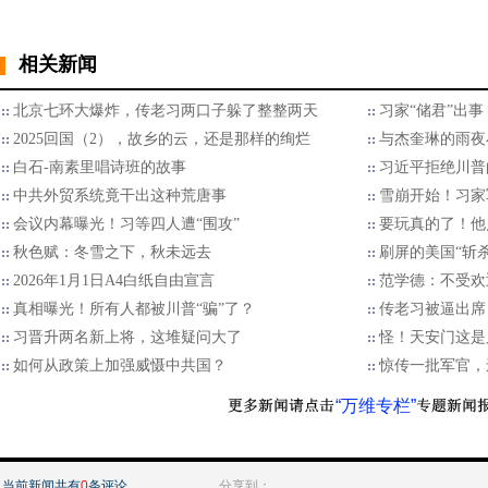
相关新闻
北京七环大爆炸，传老习两口子躲了整整两天
习家“储君”出
2025回国（2），故乡的云，还是那样的绚烂
与杰奎琳的雨夜
白石-南素里唱诗班的故事
习近平拒绝川普的
中共外贸系统竟干出这种荒唐事
雪崩开始！习家
会议内幕曝光！习等四人遭“围攻”
要玩真的了！他
秋色赋：冬雪之下，秋未远去
刷屏的美国“斩
2026年1月1日A4白纸自由宣言
范学德：不受欢
真相曝光！所有人都被川普“骗”了？
传老习被逼出席
习晋升两名新上将，这堆疑问大了
怪！天安门这是
如何从政策上加强威慑中共国？
惊传一批军官，
“万维专栏”
当前新闻共有
0
条评论
分享到：