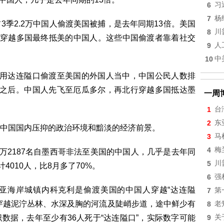
6
习
7
杨
季2.2万中国人偷渡美国被捕，是去年同期13倍。美国
8
川
道穿越多国最终抵美的中国人。这些中国偷渡者靠着社交
9
人
10
中
利用达连隘口偷渡至美国的外国人当中，中国公民人数排
地之后。中国人先飞至厄瓜多尔，再北行穿越多国抵达墨
一周
1
台
2
东
中国国内压抑的政治环境和黯淡的经济前景。
3
马
4
梅
万2187名自墨西哥非法至美国的中国人，几乎是去年同
5
川
4010人，比8月多了70%。
6
强
亚海岸城镇内科克利是偷渡美国的中国人穿越“达连隘
7
第
穿越泥泞丛林、水深及胸的河流及陡峭步道，途中鲜少有
8
老
数据，去年至少有36人死于“达连隘口”，实际数字可能
9
关