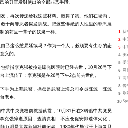
自己的升官发财使出的全部罪恶手段。
朋友，再次传递给我这些材料。鼓舞了我。他们在墙内，
，敢于向罪恶者揭发挑战。把这些惨绝的人性里的罪恶展
制的苟且一辈子的奴隶一样。
1
从
2
中
让自己这么憋屈延续吗？作为一个人，必须要有生存的态
3
中
意义的。
4
美
5
委
包括指李克强被拉进曙光医院时已经去世，10月26号下
6
网
台上流传了；李克强是在26号下午2点前去世的。
7
高
8
传
次下手为上海武警，操盘是武警上海总司令员陈源，陈源
9
刚
台老乡。
10
S
中共中央党校前教授蔡霞，10月31日在X转贴中共党员
查李克强猝逝原因，查清真相，不应仓促安排遗体火化，
顾万明是官媒新华社前记者，1980年代毕业于上海复旦