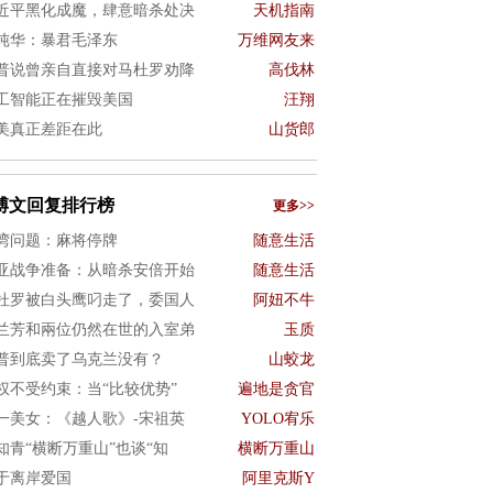
近平黑化成魔，肆意暗杀处决
天机指南
纯华：暴君毛泽东
万维网友来
普说曾亲自直接对马杜罗劝降
高伐林
工智能正在摧毁美国
汪翔
美真正差距在此
山货郎
博文回复排行榜
更多>>
湾问题：麻将停牌
随意生活
亚战争准备：从暗杀安倍开始
随意生活
杜罗被白头鹰叼走了，委国人
阿妞不牛
兰芳和兩位仍然在世的入室弟
玉质
普到底卖了乌克兰没有？
山蛟龙
权不受约束：当“比较优势”
遍地是贪官
一美女：《越人歌》-宋祖英
YOLO宥乐
知青“横断万重山”也谈“知
横断万重山
于离岸爱国
阿里克斯Y