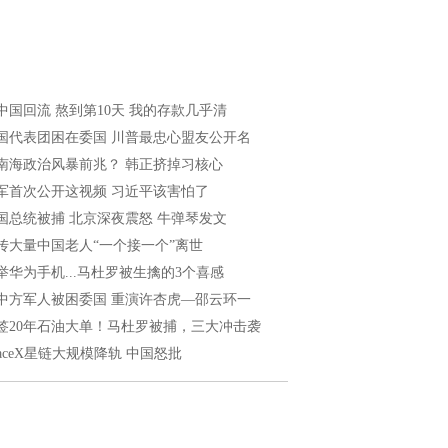
中国回流 熬到第10天 我的存款几乎清
国代表团困在委国 川普最忠心盟友公开名
南海政治风暴前兆？ 韩正挤掉习核心
军首次公开这视频 习近平该害怕了
国总统被捕 北京深夜震怒 牛弹琴发文
传大量中国老人“一个接一个”离世
举华为手机...马杜罗被生擒的3个喜感
中方军人被困委国 重演许杏虎—邵云环一
签20年石油大单！马杜罗被捕，三大冲击袭
paceX星链大规模降轨 中国怒批