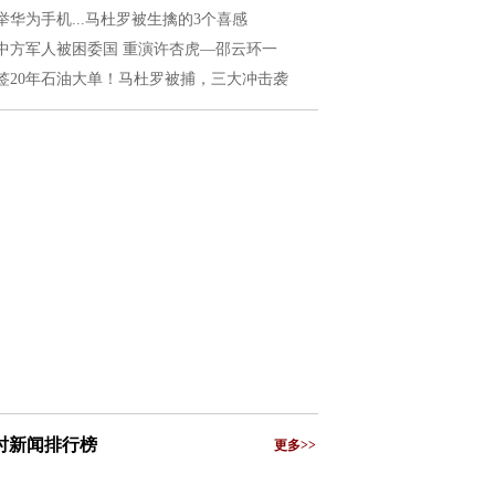
举华为手机...马杜罗被生擒的3个喜感
中方军人被困委国 重演许杏虎—邵云环一
签20年石油大单！马杜罗被捕，三大冲击袭
小时新闻排行榜
更多>>