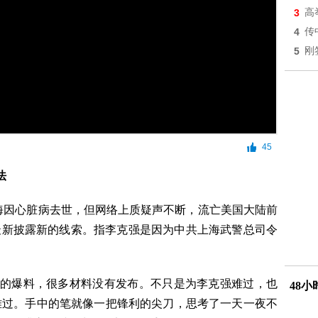
3
高
4
传
5
刚
45
法
上海因心脏病去世，但网络上质疑声不断，流亡美国大陆前
上最新披露新的线索。指李克强是因为中共上海武警总司令
”的爆料，很多材料没有发布。不只是为李克强难过，也
48
难过。手中的笔就像一把锋利的尖刀，思考了一天一夜不