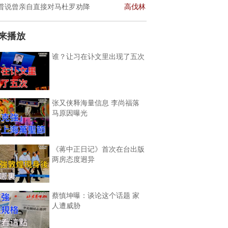
普说曾亲自直接对马杜罗劝降
高伐林
来播放
谁？让习在讣文里出现了五次
张又侠释海量信息 李尚福落
马原因曝光
《蒋中正日记》首次在台出版
两房态度迥异
蔡慎坤曝：谈论这个话题 家
人遭威胁