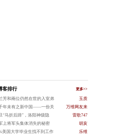
博客排行
更多>>
兰芳和兩位仍然在世的入室弟
玉质
千年未有之新中国——一份关
万维网友来
旦“马折后蹄”，洛阳神级隐
雷歌747
军上将军头集体消失的秘密
胡亥
0%美国大学毕业生找不到工作
乐维