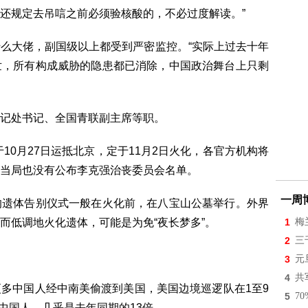
还规定去吊唁之前必须验核酸的，不必过度解读。”
么大佬，副国级以上都受到严密监控。“实际上过去十年
世，所有构成威胁的隐患都已消除，中国政治舞台上只剩
记处书记、全国青联副主席等职。
于10月27日运抵北京，定于11月2日火化，各官方机构将
当局也没有公布李克强治丧委员会名单。
一周
的遗体告别仪式一般在火化前，在八宝山公墓举行。外界
而低调地火化遗体，可能是为免“夜长梦多”。
1
梅
2
三
3
元
4
共
多中国人经中南美偷渡到美国，美国边境巡逻队在1至9
5
7
的中国人，几乎是去年同期的13倍。