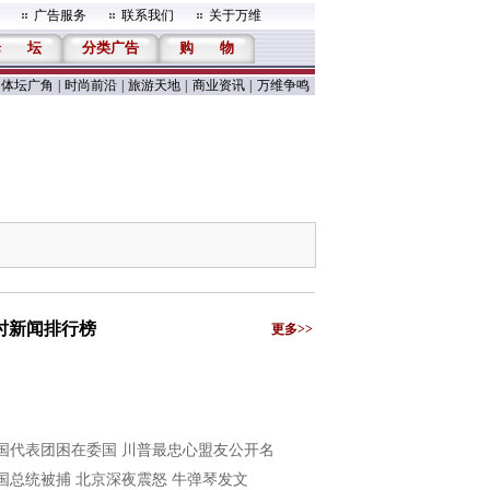
广告服务
联系我们
关于万维
论
坛
分类广告
购
物
体坛广角
|
时尚前沿
|
旅游天地
|
商业资讯
|
万维争鸣
小时新闻排行榜
更多>>
国代表团困在委国 川普最忠心盟友公开名
国总统被捕 北京深夜震怒 牛弹琴发文