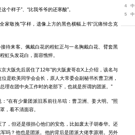
4
中
这个样子”、“比我爷爷的还寒酸”。
5
中
全家敬挽”字样，遗像上方的黑色横幅上书“沉痛悼念克
外接待来客。佩戴白花的程虹正与一名胸戴白花、臂套黑
程虹头发花白，面容憔悴。
京大阪先后居住了12年”的大阪麦哥在X上介绍，该名与
这位是欧美同学会会长，原人大常委会副秘书长曹卫洲，
总理在团中央工作时的老部下，也就是所谓的团派。”
：“在有少量团派旧系前往吊唁：曹卫洲、姜大明。”照
罩，看不清面容。
灭了，但还是很担心他们的安危，比如废太子胡春华。还
志军吗？他也是团派。他的背后是团派大佬李源潮。另外