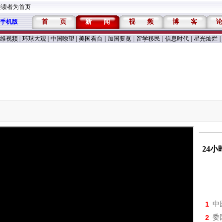
维读者为首页
首
页
新
闻
视
频
博
客
手机版
维视频
|
环球大观
|
中国嘹望
|
美国看台
|
加国要览
|
留学移民
|
信息时代
|
星光灿烂
|
24
1
中
2
委