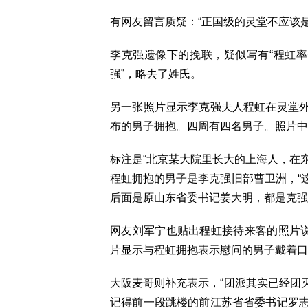
有网友留言质疑：“正国级的灵堂不应该是
李克强遗像下的挽联，疑似写有“程虹率
强”，略去了姓氏。
另一张照片显示李克强夫人程虹在灵堂
布的男子拥抱。四周有四名男子。照片中
标注是“北京某大院里长大的上海人，在东
程虹拥抱的男子是李克强旧部曹卫洲，“
后面是原山东省委书记姜大明，都是克强
网友刘军宁也贴出程虹接待来客的照片说
片显示与程虹拥抱表示慰问的男子戴着口
大阪麦哥则补充表示，“团派其实已经团
记得前一段跳楼的前江苏省省委书记罗