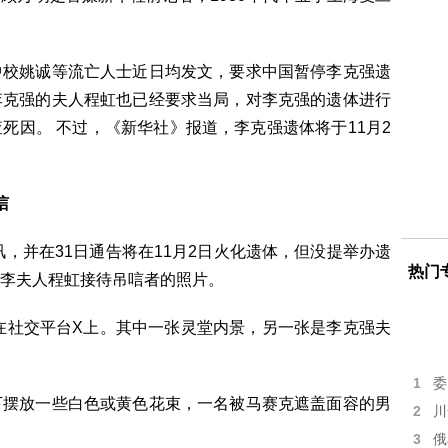
中校姚诚等流亡人士近日均发文，要求中国暂停李克强遗
李克强的夫人程虹也已经要求当局，对李克强的遗体进行
死因。 不过，《新华社》报道，李克强遗体将于11月2
唁
讯，并在31日通告将在11月2日火化遗体，但没提举办遗
热门
李夫人程虹接待吊唁者的照片。
现在社交平台X上。其中一张灵堂内景，另一张是李克强夫
1
委
下摆放一些白色或黄色花束，一名被马赛克遮盖面容的男
2
川
3
俄