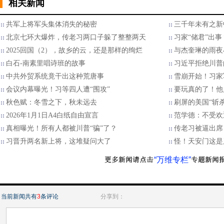
相关新闻
共军上将军头集体消失的秘密
三千年未有之新
北京七环大爆炸，传老习两口子躲了整整两天
习家“储君”出
2025回国（2），故乡的云，还是那样的绚烂
与杰奎琳的雨夜
白石-南素里唱诗班的故事
习近平拒绝川普的
中共外贸系统竟干出这种荒唐事
雪崩开始！习家
会议内幕曝光！习等四人遭“围攻”
要玩真的了！他
秋色赋：冬雪之下，秋未远去
刷屏的美国“斩
2026年1月1日A4白纸自由宣言
范学德：不受欢
真相曝光！所有人都被川普“骗”了？
传老习被逼出席
习晋升两名新上将，这堆疑问大了
怪！天安门这是
“万维专栏”
当前新闻共有
3
条评论
分享到：