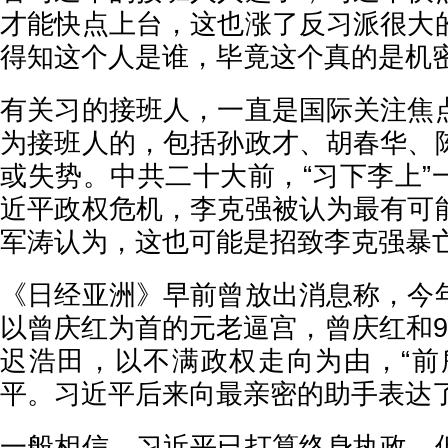
才能快点上台，这也涨了反习派很大
得知这个人是谁，毕竟这个真的是机密
有关习的接班人，一直是国际关注焦
为接班人的，包括孙政才、胡春华、
或失势。中共二十大前，“习下李上”
近平政权危机，李克强被认为最有可
军涛认为，这也可能是招致李克强暴
《日经亚洲》早前曾放出消息称，今
以曾庆红为首的元老逼宫，曾庆红和9
迟浩田，以不满政权走向为由，“前
平。习近平后来向最亲密的助手表达
一般相信，习近平已打算终身执政。