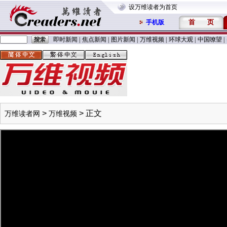
设万维读者为首页
首
页
手机版
即时新闻
|
焦点新闻
|
图片新闻
|
万维视频
|
环球大观
|
中国嘹望
|
>
> 正文
万维读者网
万维视频