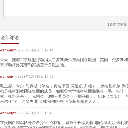
评论前需要先
全部评论
wanweiym
2023年10月30日 17:14
今天，随着军事联盟行动消灭了罗斯柴尔德集团在欧洲、英国、俄罗斯和
事行动将洛克菲勒家族置于杀戮之地。
wanweiym
2023年10月30日 16:52
毛主席、卡尔·马克斯（笔名，真名摩西·莫迪凯·列维）、弗拉基米尔·列
都是秘密邪教阴谋集团的成员，如耶鲁大学秘密社团骷髅会（毛、布什）
林、托洛茨基）、光明会、300人委员会（伊丽莎白）、CFR（盖茨）、
米尔·列宁、约瑟夫·斯大林和列昂·托洛茨基都是犹太人 。
wanweiym
2023年10月30日 16:49
在美国白帽军队处决希拉里·克林顿、财政部长珍妮特·耶伦和马克·米利
也在对包括李克强在内的阴谋集团成员进行大规模清洗。 阴谋集团是世