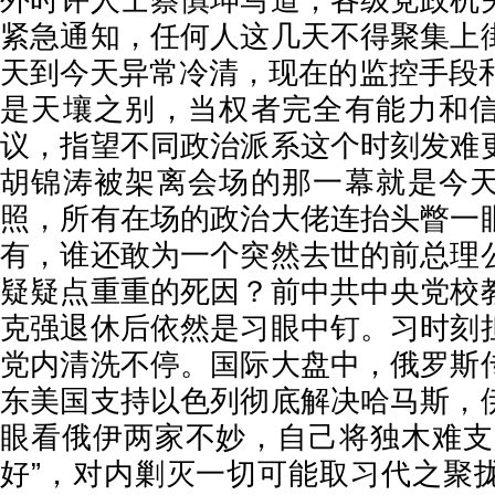
外时评人士蔡慎坤写道，各级党政机
紧急通知，任何人这几天不得聚集上
天到今天异常冷清，现在的监控手段和
是天壤之别，当权者完全有能力和
议，指望不同政治派系这个时刻发难
胡锦涛被架离会场的那一幕就是今
照，所有在场的政治大佬连抬头瞥一
有，谁还敢为一个突然去世的前总理
疑疑点重重的死因？前中共中央党校
克强退休后依然是习眼中钉。习时刻
党内清洗不停。国际大盘中，俄罗斯
东美国支持以色列彻底解决哈马斯，
眼看俄伊两家不妙，自己将独木难支
好”，对内剿灭一切可能取习代之聚