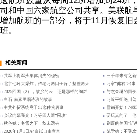
返航班数量从每周12班增加到24班
司和中国六家航空公司共享。美联航
增加航班的一部分，将于11月恢复旧
班。
相关新闻
共军上将军头集体消失的秘密
三千年未有之新
北京七环大爆炸，传老习两口子躲了整整两天
习家“储君”出
2025回国（2），故乡的云，还是那样的绚烂
与杰奎琳的雨夜
白石-南素里唱诗班的故事
习近平拒绝川普的
中共外贸系统竟干出这种荒唐事
雪崩开始！习家
会议内幕曝光！习等四人遭“围攻”
要玩真的了！他
秋色赋：冬雪之下，秋未远去
刷屏的美国“斩
2026年1月1日A4白纸自由宣言
范学德：不受欢