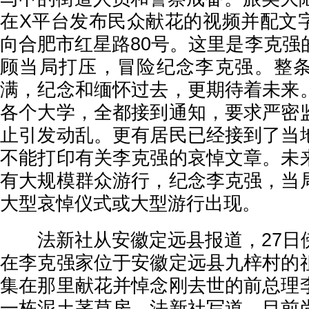
在X平台发布民众献花的视频并配文
向合肥市红星路80号。这里是李克强
顾当局打压，冒险纪念李克强。整
满，纪念和缅怀过去，更期待着未来
各个大学，全都接到通知，要求严密
止引发动乱。更有居民已经接到了当
不能打印有关李克强的哀悼文章。未
有大规模群众游行，纪念李克强，当
大型哀悼仪式或大型游行出现。
法新社从安徽定远县报道，27日
在李克强家位于安徽定远县九梓村的
集在那里献花并悼念刚去世的前总理
一栋泥土茅草房。法新社写道，目前