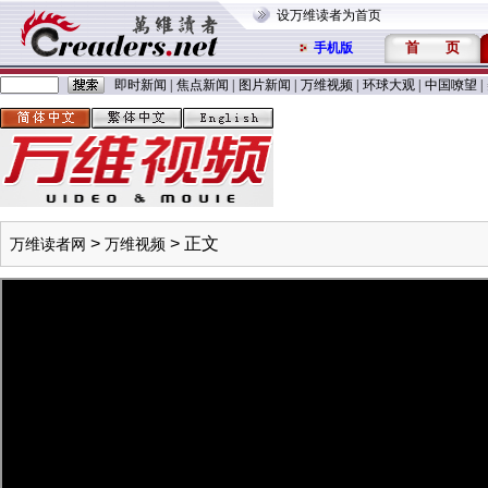
设万维读者为首页
首
页
手机版
即时新闻
|
焦点新闻
|
图片新闻
|
万维视频
|
环球大观
|
中国嘹望
|
>
> 正文
万维读者网
万维视频