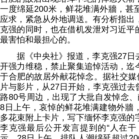
一度绵延200米，鲜花堆满外牆，甚
应求，紧急从外地调送。有分析指出
克强的同时，也在借机发泄对习近平
最害怕和最担心的。
据《中央社》报道，李克强27日
开强力维稳，禁止聚集追悼活动，迄
于合肥的故居外献花悼念。据社交媒
片与影片，从27日开始，李克强过去
路80号周边，出现了大批自发悼念、
8日上午，哀悼的鲜花堆满建物外牆
多花束附上卡片，写下缅怀李克强的
李克强最后公开发言提到的“人在干
示，28日上午，排队人潮绵延超过2