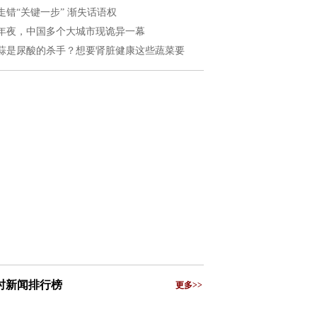
走错“关键一步” 渐失话语权
年夜，中国多个大城市现诡异一幕
蒜是尿酸的杀手？想要肾脏健康这些蔬菜要
小时新闻排行榜
更多>>