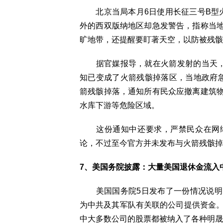
北京当局本月6日使用长征三号B型火箭
外的西双版纳地区却急发警告，指称当
旷地带，还提醒要盯著天空，以防被残骸
据官媒报导，就在火箭发射的当天，远
知已变成了火箭残骸掉落区，当地政府
箭残骸掉落，通知所有民众应撤离建筑
水库下游等危险区域。
这份通知中还要求，严禁民众在网络
论，不过至今官方并未发布与火箭残骸掉
7、美国务院披露：大量美国退休金流入
美国国务院5日发布了一份情况说明
为中共及其军队有关联的公司提供资金。
中大多数公司的股票都被纳入了各种明晟