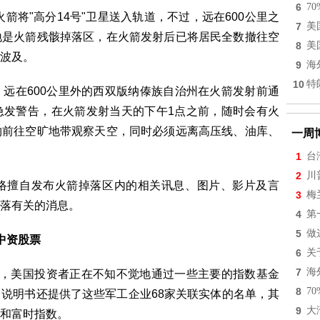
6
7
将"高分14号"卫星送入轨道，不过，远在600公里之
7
美
地是火箭残骸掉落区，在火箭发射后已将居民全数撤往空
8
美
波及。
9
海
10
特
在600公里外的西双版纳傣族自治州在火箭发射前通
急发警告，在火箭发射当天的下午1点之前，随时会有火
物前往空旷地带观察天空，同时必须远离高压线、油库、
一周
1
台
2
川
擅自发布火箭掉落区内的相关讯息、图片、影片及言
3
梅
落有关的消息。
4
第
5
做
中资股票
6
关
7
海
，美国投资者正在不知不觉地通过一些主要的指数基金
8
7
说明书还提供了这些军工企业68家关联实体的名单，其
9
大
和富时指数。