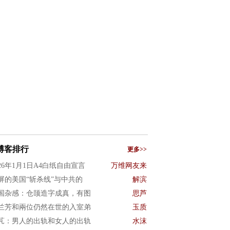
博客排行
更多>>
026年1月1日A4白纸自由宣言
万维网友来
屏的美国“斩杀线”与中共的
解滨
国杂感：仓颉造字成真，有图
思芦
兰芳和兩位仍然在世的入室弟
玉质
芃：男人的出轨和女人的出轨
水沫