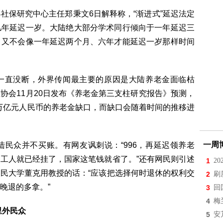
保研究中心主任郑秉文6日解释称，“渐进式”延迟法定
几年延迟一岁。大陆绝大部分学术同行倾向于一年延迟三
，又不会像一年延迟两个月、六年才能延迟一岁那样时间
直没断，外界传闻最主要的原因是大陆养老金面临枯
协会11月20日发布《养老金第三支柱研究报告》预测，
0万亿元人民币的养老金缺口，而缺口会随着时间的推移进
一周
众并不买账。有网友讽刺说：“996，再延迟领养老
工人就已经挂了，国家这笔钱就省了。”还有网民则引述
1
2
民大学董克用教授的话：“应该把选择何时退休的权利交
2
刷
晚退的多拿。”
3
回
4
梅
里外民众
5
安