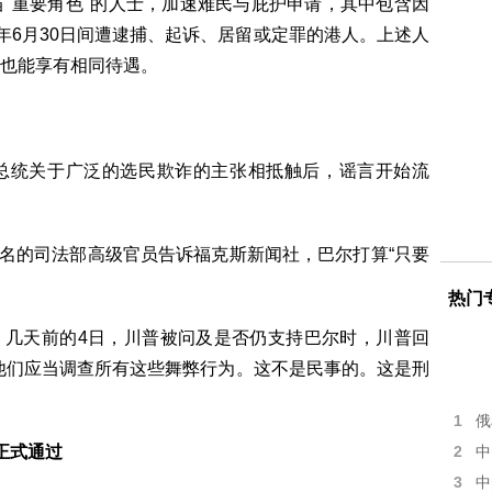
重要角色"的人士，加速难民与庇护申请，其中包含因
20年6月30日间遭逮捕、起诉、居留或定罪的港人。上述人
也能享有相同待遇。
统关于广泛的选民欺诈的主张相抵触后，谣言开始流
的司法部高级官员告诉福克斯新闻社，巴尔打算“只要
热门
几天前的4日，川普被问及是否仍支持巴尔时，川普回
他们应当调查所有这些舞弊行为。这不是民事的。这是刑
1
俄
正式通过
2
中
3
中