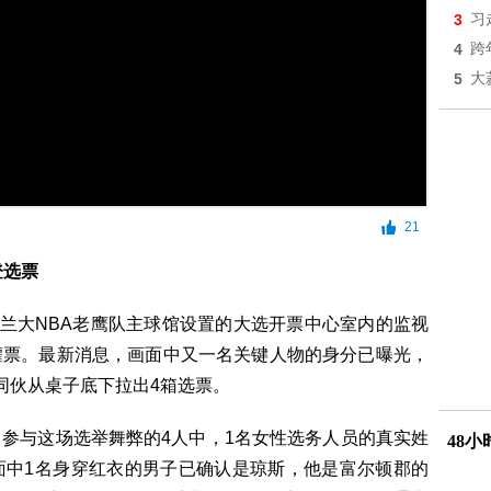
3
习
4
跨
5
大
21
登选票
兰大NBA老鹰队主球馆设置的大选开票中心室内的监视
灌票。最新消息，画面中又一名关键人物的身分已曝光，
同伙从桌子底下拉出4箱选票。
与这场选举舞弊的4人中，1名女性选务人员的真实姓
48
面中1名身穿红衣的男子已确认是琼斯，他是富尔顿郡的