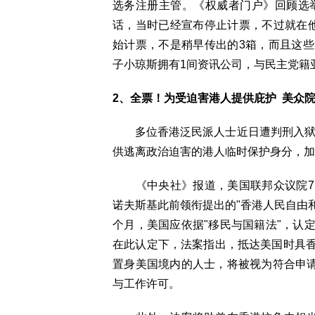
选务注册主管。《权威者门户》回顾选举
话，当时已经宣布停止计票，不过就在
始计票，不是稍早传出的3箱，而且这
子小琼斯拥有1间资讯公司，与民主党籍
2、全票！为受迫害港人提供庇护 美众
多位香港泛民派人士近日遭判刑入狱，
供逃离政治迫害的港人临时保护身分，加
《中央社》报道，美国联邦众议院7
诺夫斯基此前领衔提出的"香港人民自由和
个月，美国应依据"移民与国籍法"，认
在此认定下，法案指出，抵达美国时具
置身美国境内的人士，将被视为符合申请
与工作许可。