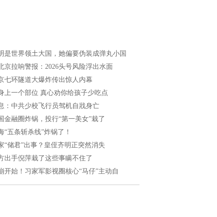
明是世界领土大国，她偏要伪装成弹丸小国
北京拉响警报：2026头号风险浮出水面
京七环隧道大爆炸传出惊人内幕
身上一个部位 真心劝你给孩子少吃点
息：中共少校飞行员驾机自戕身亡
国金融圈炸锅，投行“第一美女”栽了
海“五条斩杀线”炸锅了！
家“储君”出事？皇侄齐明正突然消失
方出手倪萍栽了这些事瞒不住了
崩开始！习家军影视圈核心“马仔”主动自