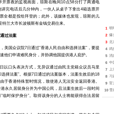
开票夜的监视画面，琼斯在晚间10点58分打了两通电
他讲完电话后几分钟内，一伙人从桌子下拿出4箱选票开
些票全都是投给拜登的；此外，该媒体也发现，琼斯的儿
亚特兰大市长波顿斯有金钱交易往来。
1
明
2
爆
院通过法案
3
北
美国众议院7日通过"香港人民自由和选择法案"，要提
4
鸡
速他们申请难民身分，并协调他国提供港人庇护。
5
消
6
中
日以口头表决方式，无异议通过由民主党籍众议员马里
7
上
选择法案"。根据7日通过的法案版本，法案生效后的18
8
习
定由于香港特殊暂时情况，致使港人无法安全返回香港。
9
官
香港永久居留身分并为中国公民，且法案生效后一段时间
10
雪
"临时保护身分"。取得该身分的人士将能获得合法居留