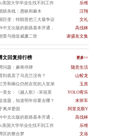
0%美国大学毕业生找不到工作
乐维
国斩杀线：愚昧和麻木
汪翔
国巨变：特朗普把三大最争议
文礼
外中文出版的新路基本开通，
高伐林
朗普与德皇威廉二世
谢盛友文集
博文回复排行榜
更多>>
湾问题：麻将停牌
随意生活
普到底卖了乌克兰没有？
山蛟龙
兰芳和兩位仍然在世的入室弟
玉质
一美女：《越人歌》-宋祖英
YOLO宥乐
这道题，知道明年你要去哪？
末班车
于离岸爱国
阿里克斯Y
外中文出版的新路基本开通，
高伐林
0%美国大学毕业生找不到工作
乐维
湾区的整合梦
文庙