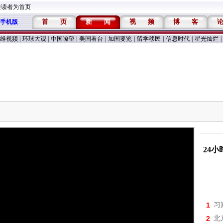
维读者为首页
首
页
新
闻
视
频
博
客
手机版
维视频
|
环球大观
|
中国嘹望
|
美国看台
|
加国要览
|
留学移民
|
信息时代
|
星光灿烂
|
24
1
习
2
北