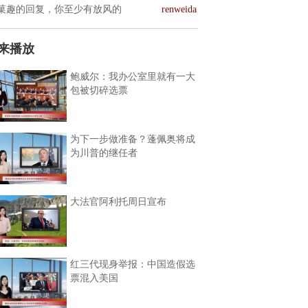
菓趣的回复，你至少有放风的
renweida
来播放
鲍威尔：我办公室里就有一大
包被切碎选票
为下一步做准备？蓬佩奥将成
为川普的继任者
大法官阿利托周日宣布
红三代现身举报：中国造假选
票混入美国