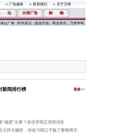
广告服务
联系我们
关于万维
论
坛
分类广告
购
物
体坛广角
|
时尚前沿
|
旅游天地
|
商业资讯
|
万维争鸣
小时新闻排行榜
更多>>
家“储君”出事？皇侄齐明正突然消失
京七环大爆炸，传老习两口子躲了整整两天