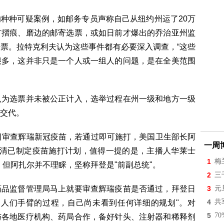
种种可疑案例，如邮务专员声称自己从纽约州运了20万
有摺痕、磨边的邮寄选票，或如日前才爆出的乔治亚州监
票。拉特克利夫认为这些事件都有必要深入调查，“这些
很多，这并非只是一个人或一组人的问题，是在全美范围
认为选票并未被公正计入，选举过程在州一级和地方一级
交代。
日审查辉瑞新冠疫苗，若通过即可施打，美国卫生部长阿
一周
澄清已制定疫苗施打计划，值得一提的是，主播人华莱士
1
梅
，但阿扎尔并不理睬，坚称拜登是"前副总统"。
2
三
药品监督管理局马上就要审查辉瑞疫苗是否通过，拜登日
3
元
4
共
到人们手臂的过程，自己尚未看到任何详细的规划"。对
5
7
与各地医疗机构、药局合作，备好针头、注射器和稀释剂