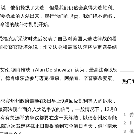
言说：他们操纵了大选，但是我们仍然会赢得大选胜利。
需要勇敢的人站出来，履行他们的职责。我们绝不退缩，
命运的战斗才刚刚开始。
受福克斯采访时先后发表了自己对美国大选法律战的看
前检察官斯塔尔说：州立法会和最高法院将决定选举结
肖维茨（Alan Dershowitz）认为，最高法会以5:
票。德肖维茨曾参与迈克·泰森、阿桑奇、辛普森杀妻案、
热门
求宾州州政府最晚在8日早上9点回应凯利等人的诉求，
最高法院全面介入大选争议的信号，一般情况下，12月8
1
委
所有有关选举的争议都要在这一天终结，以便各州政府能
2
川
法院这次裁定将截止日期提前到安全港日当天，似乎暗示
3
俄