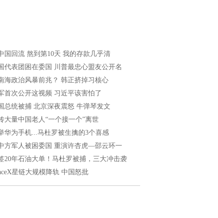
中国回流 熬到第10天 我的存款几乎清
国代表团困在委国 川普最忠心盟友公开名
南海政治风暴前兆？ 韩正挤掉习核心
军首次公开这视频 习近平该害怕了
国总统被捕 北京深夜震怒 牛弹琴发文
传大量中国老人“一个接一个”离世
举华为手机...马杜罗被生擒的3个喜感
中方军人被困委国 重演许杏虎—邵云环一
签20年石油大单！马杜罗被捕，三大冲击袭
paceX星链大规模降轨 中国怒批