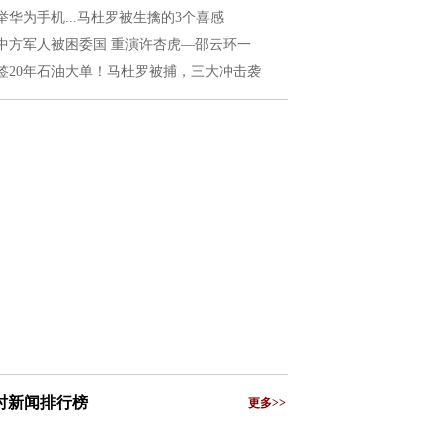
举华为手机...马杜罗被生擒的3个喜感
中方军人被困委国 重演许杏虎—邵云环一
签20年石油大单！马杜罗被捕，三大冲击袭
小时新闻排行榜
更多>>