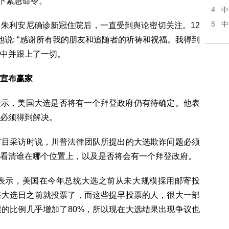
前下紧急命令。
4
中
5
中
朱利安尼确诊新冠住院后，一直受到舆论密切关注。12
说: “感谢所有我的朋友和追随者的祈祷和祝福。我得到
中并跟上了一切。
宣布赢家
表示，美国大选是否将有一个拜登政府仍有待确定。他表
必须得到解决。
节目采访时说，川普法律团队所提出的大选欺诈问题必须
看清谁在哪个位置上，以及是否将会有一个拜登政府。
表示，美国在今年总统大选之前从未大规模採用邮寄投
在大选日之前就投票了，而这些提早投票的人，很大一部
的比例几乎增加了80%，所以现在大选结果出现争议也