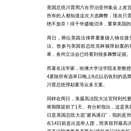
美国总统川普周六在乔治亚州集会上发
所有的人都知道这次大选舞弊，现在只
绝不放弃！排干华盛顿沼泽，重掌美国的
周日，两位美国法律界重量级人物在接
法。曾参与美国前总统克林顿弹劾案的
果，各州立法会已经看到很多舞弊证据。
而著名法学家，哈佛大学法学院名誉教授艾伦·德
4废除所有选举日晚上8点以后收到的选
川普总统弹劾案等众多大案。
同样在周日，美最高法院大法官阿利托要
将期限提前了1天。有分析指出，这是美
日是美国总统大选"避风港日"，指的是
在14日前选出选举人团，而美联邦最高