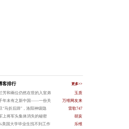
博客排行
更多>>
兰芳和兩位仍然在世的入室弟
玉质
千年未有之新中国——一份关
万维网友来
旦“马折后蹄”，洛阳神级隐
雷歌747
军上将军头集体消失的秘密
胡亥
0%美国大学毕业生找不到工作
乐维