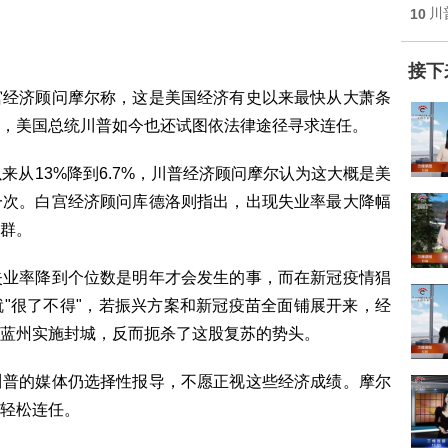
"
10
川
接下
宫经济顾问摩尔称，这是美国经济有史以来最快从大萧条
，美国总统川普如今也还试图依法律途径寻求连任。
来从13%降到6.7%，川普经济顾问摩尔认为这大概是美
一次。白宫经济顾问库德洛则指出，出现失业率最大降幅
群。
失业率降到个位数是明年才会发生的事，而在新冠疫情猖
"很了不得"，若振兴方案和新冠疫苗全面铺展开来，经
蓝州实施封城，反而扼杀了这股复苏的势头。
川普的媒体仍选择性报导，不愿正视这些经济成绩。摩尔
轻松连任。