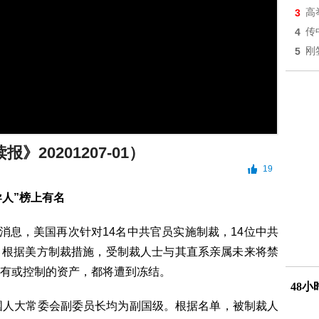
3
高
4
传
5
刚
》20201207-01）
19
导人”榜上有名
消息，美国再次针对14名中共官员实施制裁，14位中共
。根据美方制裁措施，受制裁人士与其直系亲属未来将禁
有或控制的资产，都将遭到冻结。
48
国人大常委会副委员长均为副国级。根据名单，被制裁人