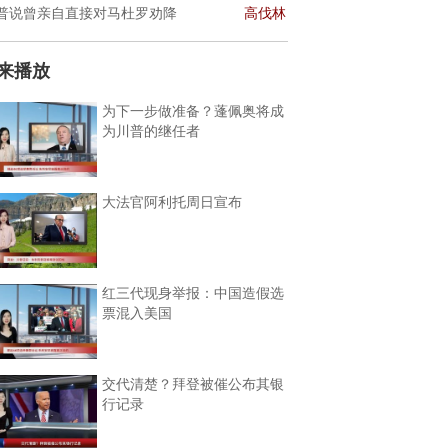
普说曾亲自直接对马杜罗劝降
高伐林
来播放
为下一步做准备？蓬佩奥将成
为川普的继任者
大法官阿利托周日宣布
红三代现身举报：中国造假选
票混入美国
交代清楚？拜登被催公布其银
行记录