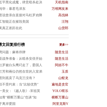
近平黑化成魔，肆意暗杀处决
天机指南
纯华：暴君毛泽东
万维网友来
普说曾亲自直接对马杜罗劝降
高伐林
工智能正在摧毁美国
汪翔
美真正差距在此
山货郎
博文回复排行榜
更多>>
湾问题：麻将停牌
随意生活
亚战争准备：从暗杀安倍开始
随意生活
杜罗被白头鹰叼走了，委国人
阿妞不牛
兰芳和兩位仍然在世的入室弟
玉质
普到底卖了乌克兰没有？
山蛟龙
权不受约束：当“比较优势”
遍地是贪官
一美女：《越人歌》-宋祖英
YOLO宥乐
知青“横断万重山”也谈“知
横断万重山
于离岸爱国
阿里克斯Y