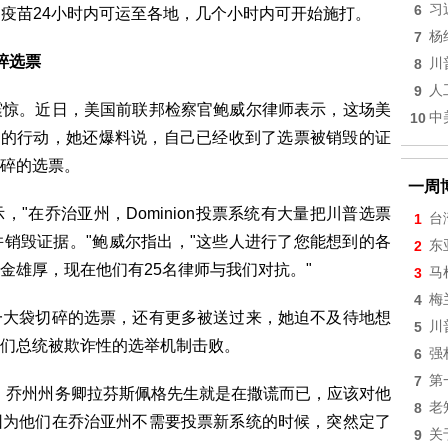
6
习
，疫苗24小时内可运至各地，几个小时内可开始施打。
7
杨
碎选票
8
川
9
人
震惊。近日，美国前联邦检察官鲍威尔律师表示，这场美
10
中
"的行动，她还爆料说，自己已经收到了选票被销毁的证
碎的选票。
一周
"在乔治亚州，Dominion投票系统有大量把川普选票
1
台
销毁证据。"鲍威尔指出，"这些人进行了您能想到的各
2
东
金雄厚，现在他们有25名律师与我们对抗。"
3
马
4
梅
一大袋切碎的选票，还有更多被送过来，她迫不及待地想
5
川
们总统被欺诈性的选举机制击败。
6
强
7
第
，乔州州务卿拉芬斯佩格先生就是在撒谎而已，应该对他
8
老
因为他们在乔治亚州不需要投票新系统的时候，突然定了
9
关