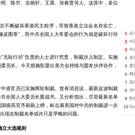
建明、陈竺、吉炳轩、王晨、张春贤等人。这其中，多位
北京不断破坏香港民主程序，导致香港立法会名存实亡，
1
从
橡皮图章"，而中共全国人大常委会的行为就是破坏行径
2
中
3
中
"无耻行径"负责的人士进行究责，制裁涉入制定、实施
4
美
副委员长。今天措施彰显出美方会持续与盟友伙伴合作，
5
委
6
网
7
高
对中港官员已实施两轮制裁。曾有消息说，最新这波制裁
8
传
中共全国人大委员长栗战书。又分析指出，尽管最新名单
9
刚
副国级高官齐刷刷上榜，标志着美国对中共的制裁进一步
10
S
出现在制裁名单或许只是早晚的问题。
确立大选规则