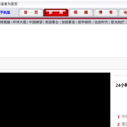
维读者为首页
首
页
新
闻
视
频
博
客
手机版
维视频
|
环球大观
|
中国嘹望
|
美国看台
|
加国要览
|
留学移民
|
信息时代
|
星光灿烂
|
24
1
中
2
委