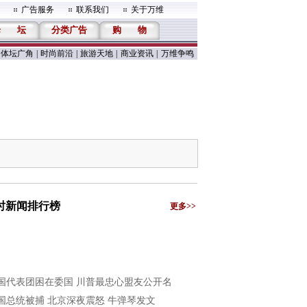
广告服务
联系我们
关于万维
论
坛
分类广告
购
物
体坛广角
|
时尚前沿
|
旅游天地
|
商业资讯
|
万维争鸣
小时新闻排行榜
更多>>
国代表团困在委国 川普最忠心盟友公开名
国总统被捕 北京深夜震怒 牛弹琴发文