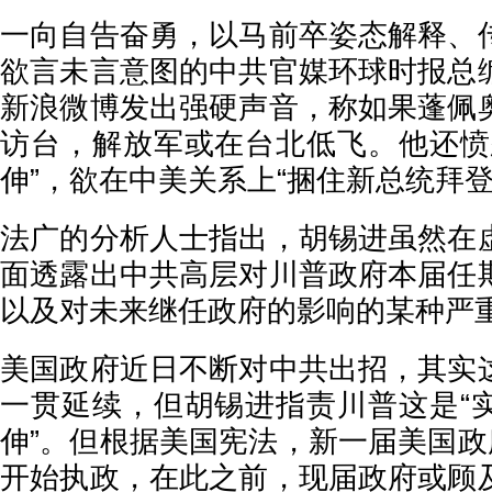
一向自告奋勇，以马前卒姿态解释、
欲言未言意图的中共官媒环球时报总
新浪微博发出强硬声音，称如果蓬佩
访台，解放军或在台北低飞。他还愤
伸”，欲在中美关系上“捆住新总统拜登
法广的分析人士指出，胡锡进虽然在
面透露出中共高层对川普政府本届任
以及对未来继任政府的影响的某种严
美国政府近日不断对中共出招，其实
一贯延续，但胡锡进指责川普这是“
伸”。但根据美国宪法，新一届美国政
开始执政，在此之前，现届政府或顾