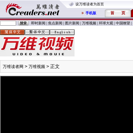
设万维读者为首页
首
页
手机版
即时新闻
|
焦点新闻
|
图片新闻
|
万维视频
|
环球大观
|
中国嘹望
|
>
> 正文
万维读者网
万维视频