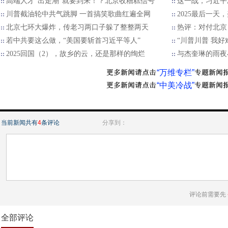
高端人才“出走潮”就要到来！？北京收糟糕信号
这一战，习近平
川普截油轮中共气跳脚 一首搞笑歌曲红遍全网
2025最后一天
北京七环大爆炸，传老习两口子躲了整整两天
热评：对付北京
若中共要这么做，“美国要斩首习近平等人”
“川普川普 我好
2025回国（2），故乡的云，还是那样的绚烂
与杰奎琳的雨夜
“万维专栏”
“中美冷战”
当前新闻共有
4
条评论
分享到：
评论前需要先
全部评论