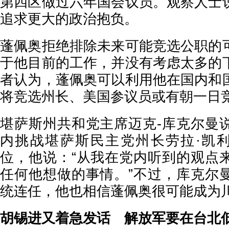
第四区做过六年国会议员。观察人士
追求更大的政治抱负。
蓬佩奥拒绝排除未来可能竞选公职的
于他目前的工作，并没有考虑太多的
者认为，蓬佩奥可以利用他在国内和
将竞选州长、美国参议员或有朝一日
堪萨斯州共和党主席迈克-库克尔曼
内挑战堪萨斯民主党州长劳拉·凯利 (Lau
位，他说：“从我在党内听到的观点
任何他想做的事情。”不过，库克尔
统连任，他也相信蓬佩奥很可能成为
胡锡进又着急发话 解放军要在台北