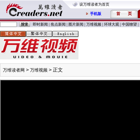
设万维读者为首页
首
页
手机版
即时新闻
|
焦点新闻
|
图片新闻
|
万维视频
|
环球大观
|
中国嘹望
|
>
> 正文
万维读者网
万维视频