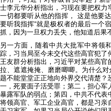
士李元华分析指出，习现在要把权力
一切都要听从他的指挥， 这是他要达
要听我指挥”就是极权者的最后一个宿
抓，因为一旦权力丢失，他知道后果
另一方面，随着中共大批军中将领
踪，习当局至今未交代这些高官犯了
王友群分析指出，习近平对某些高官
拉、遮遮掩掩、磨磨唧唧。为什么对众
题不能堂堂正正地向外界交代清楚？
一，死要面子活受罪；第二，担心军
暴露军队的弱点；第四，中共不代表
将领高官、军工企业高官，都是习亲
于习家军。如果习当局公开说他们因