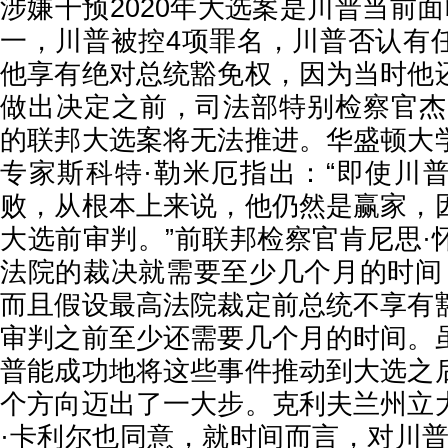
涉嫌干预2020年大选案是川普当前
一，川普被控4项罪名，川普否认有
他享有绝对总统豁免权，因为当时他
做出决定之前，司法部特别检察官杰
的联邦大选案将无法推进。华盛顿大
专家斯科特·勒米厄指出：“即使川
败，从根本上来说，他仍然是赢家，
大选前审判。”前联邦检察官肯尼思·
法院的裁决就需要至少几个月的时间
而且假设最高法院裁定前总统不享有
审判之前至少还需要几个月的时间。
普能成功地将这些事件推动到大选之
个方向迈出了一大步。克利夫兰州立
·卡利尔也同意，就时间而言，对川普