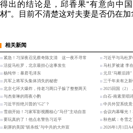
得出的结论是，邱香果“有意向中
材”。目前不清楚这对夫妻是否仍在加
相关新闻
紧急！习深夜召见蔡奇陈文清 这一夜不寻常
习近平与马杜罗
活捉马杜罗，北京最担心这事发生
马杜罗被逮 李
杨纯华：暴君毛泽东
元旦“马断后蹄
共军上将军头集体消失的秘密
三千年未有之新
北京七环大爆炸，传老习两口子躲了整整两天
2025回国（2
与杰奎琳的雨夜小酌
白石-南素里唱
习近平拒绝川普的“G2”？
中共外贸系统竟
雪崩开始！习家军影视圈核心“马仔”主动自首
会议内幕曝光！
要玩真的了！他点名警告习近平
秋色赋：冬雪之
刷屏的美国“斩杀线”与中共的大外宣
2026年1月1日