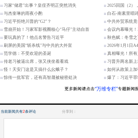
习家“储君”出事？皇侄齐明正突然消失
2025回国（2
与杰奎琳的雨夜小酌
白石-南素里唱
习近平拒绝川普的“G2”？
中共外贸系统竟
雪崩开始！习家军影视圈核心“马仔”主动自首
会议内幕曝光！
要玩真的了！他点名警告习近平
秋色赋：冬雪之
刷屏的美国“斩杀线”与中共的大外宣
2026年1月1日
范学德：不受欢迎的圣诞
真相曝光！所有
传老习被逼出席，张又侠坐着看戏
习晋升两名新上
怪！天安门这是又搞什么幺蛾子？
如何从政策上加
惊传一批军官，还有高智晟被秘密处决
爆了：习近平罪
“万维专栏”
当前新闻共有
2
条评论
分享到：