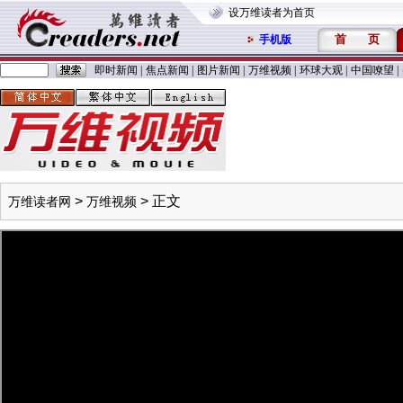
设万维读者为首页
首
页
手机版
即时新闻
|
焦点新闻
|
图片新闻
|
万维视频
|
环球大观
|
中国嘹望
|
>
> 正文
万维读者网
万维视频