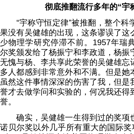
彻底推翻
流行多年的“宇
“宇称守恒定律”被推翻，整个科
果没有吴健雄的出现，这条谬误了这
少物理学研究停滞不前。1957年瑞
尔奖颁发给了杨振宁和李政道，杨振
无愧与杨、李共享此荣誉的吴健雄忘
多人都感到非常意外和不满。但是她
虽然这件事情深深的伤害了我，但是
誉才去做学问和实验的，何况我还得
誉。
确实，吴健雄一生得到过的奖项也
诺贝尔奖以外几乎所有重大的国际奖项