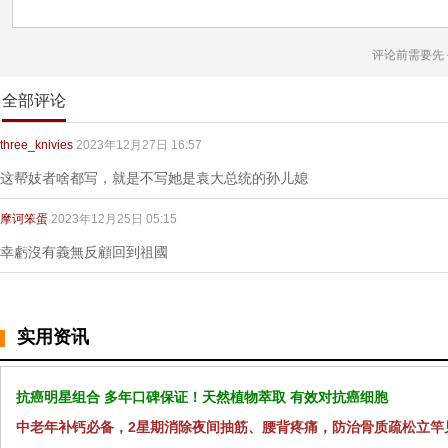
评论前需要先
全部评论
three_knivies
2023年12月27日 16:57
这帮妓者啥都写，就是不写她是袁大总统的孙儿媳
摩诃笨蛋
2023年12月25日 05:15
幸虧沒有義無反顧回到祖國
实用资讯
抗癌明星组合 多年口碑保证！天然植物萃取 有效对抗癌细胞
中老年补钙必备，2星期消除夜间抽筋、腰背疼痛，防治骨质疏松立竿