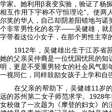
学家。她利用β衰变实验，验证了杨振
相互作用下宇称不守恒理论”。使两
尔奖的华人，自己却阴差阳错地与诺
个非常男性化的名字——吴健雄，就
字带着这位小女子，在那个男性主宰
1912年，吴健雄出生于江苏省
她的父亲吴仲裔是一位忧国忧民的知
明，更是不受重男轻女的社会风气影
一视同仁，同样鼓励女孩子上学和自
在父亲的帮助下，吴健雄11岁的
远的苏州第二女子师范求学。1928
女校做了一次题为《摩登的妇女》的