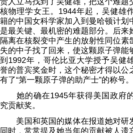
责人立马找到了吴健雄，把这个难题
核物理学女王。1944年起，吴健雄
籍的中国女科学家加入到曼哈顿计划
是最关键、最机密的难题部分。后来
隔离在核裂变中产生的放射性同位素氙
失的中子找了回来，使这颗原子弹能
到1992年，哥伦比亚大学授予吴健
誉的普宾奖金时，这个秘密才得以公
有了“第一颗原子弹的助产士”的称号
她的确在1945年获得美国政府
究贡献奖。
美国和英国的媒体在报道她对研发
同时，常常提及她当年的贡献被人遗