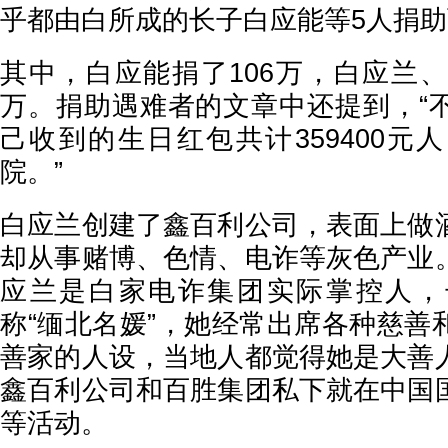
乎都由白所成的长子白应能等5人捐
其中，白应能捐了106万，白应兰、
万。捐助遇难者的文章中还提到，“
己收到的生日红包共计359400元
院。”
白应兰创建了鑫百利公司，表面上做
却从事赌博、色情、电诈等灰色产业
应兰是白家电诈集团实际掌控人，
称“缅北名媛”，她经常出席各种慈善
善家的人设，当地人都觉得她是大善
鑫百利公司和百胜集团私下就在中国
等活动。