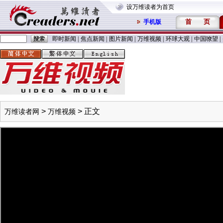
设万维读者为首页
首
页
手机版
即时新闻
|
焦点新闻
|
图片新闻
|
万维视频
|
环球大观
|
中国嘹望
|
>
> 正文
万维读者网
万维视频