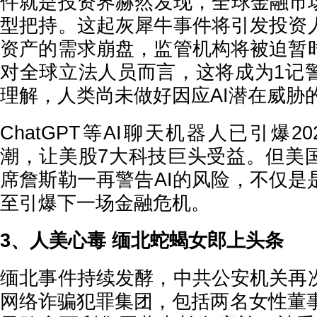
件就是投资界赫然发现，全球金融市场
型把持。这起灰犀牛事件将引发投资
资产的需求崩盘，监管机构将被迫暂
对全球立法人员而言，这将成为1记
理解，人类尚未做好因应AI潜在威胁
ChatGPT等AI聊天机器人已引爆2
潮，让美股7大科技巨头受益。但美
席詹斯勒一再警告AI的风险，不仅是
至引爆下一场金融危机。
3、人美心毒 缅北蛇蝎女郎上头条
缅北事件持续发酵，中共公安机关再
网络诈骗犯罪集团，包括两名女性董事