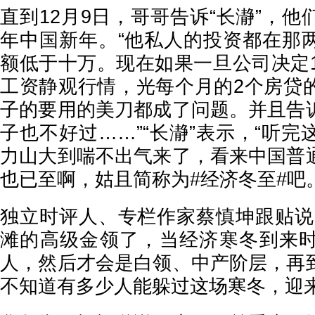
直到12月9日，哥哥告诉“长瀞”，
年中国新年。“他私人的投资都在那
额低于十万。现在如果一旦公司决定1
工资静观行情，光每个月的2个房贷
子的要用的美刀都成了问题。并且告
子也不好过……”“长瀞”表示，“听
力山大到喘不出气来了，看来中国普
也已至啊，姑且简称为#经济冬至#吧。
独立时评人、专栏作家蔡慎坤跟贴说
滩的高级金领了，当经济寒冬到来
人，然后才会是白领、中产阶层，再
不知道有多少人能躲过这场寒冬，迎来