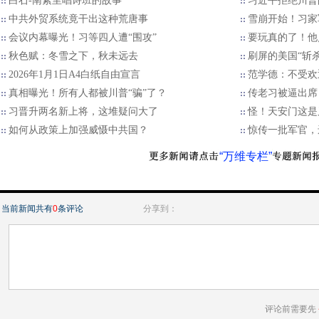
白石-南素里唱诗班的故事
习近平拒绝川普的
中共外贸系统竟干出这种荒唐事
雪崩开始！习家
会议内幕曝光！习等四人遭“围攻”
要玩真的了！他
秋色赋：冬雪之下，秋未远去
刷屏的美国“斩
2026年1月1日A4白纸自由宣言
范学德：不受欢
真相曝光！所有人都被川普“骗”了？
传老习被逼出席
习晋升两名新上将，这堆疑问大了
怪！天安门这是
如何从政策上加强威慑中共国？
惊传一批军官，
“万维专栏”
当前新闻共有
0
条评论
分享到：
评论前需要先