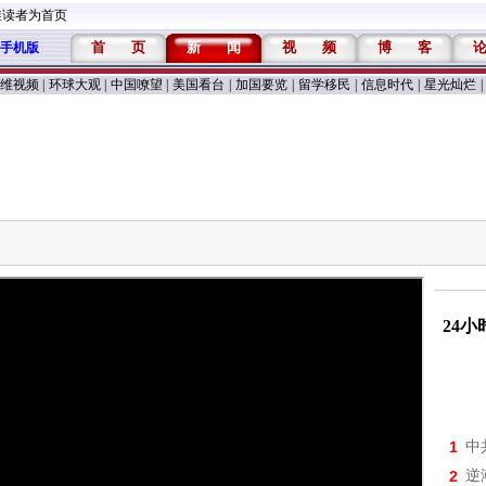
维读者为首页
首
页
新
闻
视
频
博
客
手机版
维视频
|
环球大观
|
中国嘹望
|
美国看台
|
加国要览
|
留学移民
|
信息时代
|
星光灿烂
|
24
1
中
2
逆