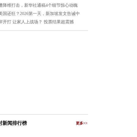
遭降维打击，新华社通稿4个细节惊心动魄
美国还狂？2026第一天，新加坡发文告诫中
岸开打 让家人上战场？ 投票结果超震撼
小时新闻排行榜
更多>>