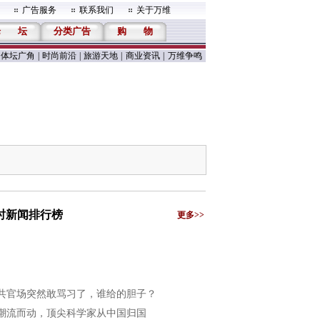
广告服务
联系我们
关于万维
论
坛
分类广告
购
物
体坛广角
|
时尚前沿
|
旅游天地
|
商业资讯
|
万维争鸣
小时新闻排行榜
更多>>
共官场突然敢骂习了，谁给的胆子？
潮流而动，顶尖科学家从中国归国