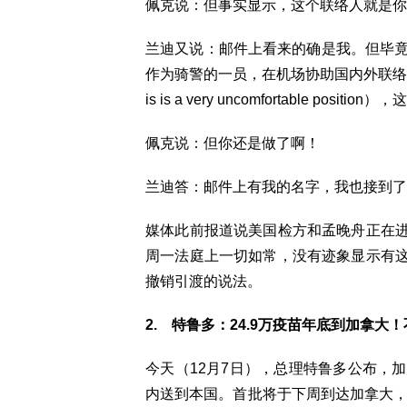
佩克说：但事实显示，这个联络人就是你
兰迪又说：邮件上看来的确是我。但毕竟我
作为骑警的一员，在机场协助国内外联络小
is is a very uncomfortable positi
佩克说：但你还是做了啊！
兰迪答：邮件上有我的名字，我也接到了FBI
媒体此前报道说美国检方和孟晚舟正在
周一法庭上一切如常，没有迹象显示有
撤销引渡的说法。
2. 特鲁多：24.9万疫苗年底到加拿大
今天（12月7日），总理特鲁多公布，加拿大
内送到本国。首批将于下周到达加拿大，