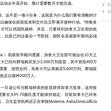
运动从年底开始，预计需要数月才能完成。
4
万
5
川
动。这不是一项小任务，这就是为什么我们要有清晰的计
以确保在疫苗批准和交付后立即展开接种行动。”特鲁多
，才可以供国民接种。并且，只要得到加拿大卫生部的批
说，抗疫已到达最后一节阶段，国民在圣诞新年期间必须
anada ）高级医学顾问透露，加拿大卫生部可能会在10天之
大已经向辉瑞购买至少2,000万剂疫苗，其中首批400万
有需要，按照合同，加拿大可以再购买5,600万剂。辉瑞疫
批足以接种200万人。
表示，一旦该公司与辉瑞研发的疫苗获得加拿大批准，这些疫
需要在大约-70摄氏度才能保持稳定。目前加拿大已经有
监管机构还正在审核Moderna, AstraZeneca和Ja