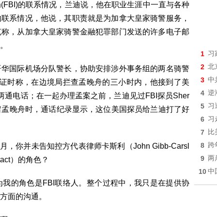
FBI)的联系情况，兰迪说，他在职业生涯中一直与各种
的联系情况，他说，其职责就是为加拿大皇家骑警服务，
克称，从加拿大皇家骑警金融犯罪部门发送的许多电子邮
。
1
习
2
北
哥华国际机场分队警长，协助安排涉外事务组的两名骑警
3
中
，兰迪作证时称，在边境局拦查孟晚舟的三小时内，他接到了美
4
逆
两通电话；在一起办理孟案之前，兰迪见过FBI探员Sher
5
习
月1日扣留孟晚舟时，通话纪录显示，这位美国探员给兰迪打了好
6
习
7
比
8
跨
你并未告知控方代表律师卡斯利（John Gibb-Carsl
9
两
ntact）的角色？
10
中
我的角色是FBI联络人。整个过程中，我只是在提供协
方面的沟通。