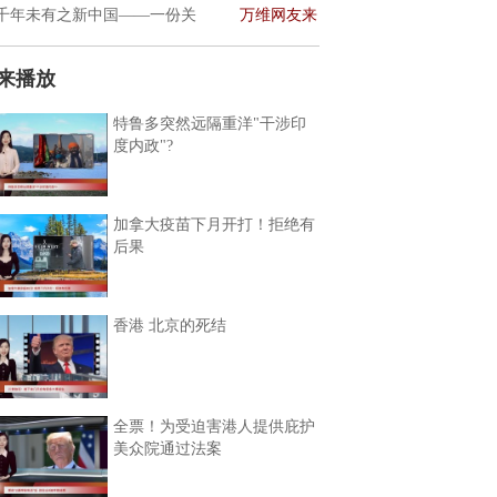
千年未有之新中国——一份关
万维网友来
来播放
特鲁多突然远隔重洋"干涉印
度内政"?
加拿大疫苗下月开打！拒绝有
后果
香港 北京的死结
全票！为受迫害港人提供庇护
美众院通过法案