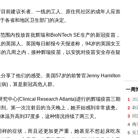
府目前建议长者、一线的工人、原住民社区的成年人应首
于各省和地区卫生部门的决定。
围内投放首批辉瑞和BioNTech SE生产的新冠疫苗，
上的英国人。英国每日邮报今天报道称，94岁的英国女王
来的几周之内，接种辉瑞疫苗，以安抚对疫苗安全存在疑
他们的感受。美国57岁的前警官Jenny Hamilton
疾病)，算是新冠高危人群。
一周
linical Research Atlanta)进行的辉瑞疫苗三期
1
2
两剂。第一次注射后的当天晚上，她开始感到非常疲惫。
2
刷
体温升高到37度多，这种情况持续了两三天。
3
回
4
梅
同样的症状，而且还更加更严重，她甚至不想起床吃东
5
安