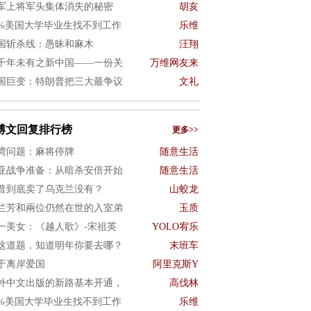
军上将军头集体消失的秘密
胡亥
0%美国大学毕业生找不到工作
乐维
国斩杀线：愚昧和麻木
汪翔
千年未有之新中国——一份关
万维网友来
国巨变：特朗普把三大最争议
文礼
博文回复排行榜
更多>>
湾问题：麻将停牌
随意生活
亚战争准备：从暗杀安倍开始
随意生活
普到底卖了乌克兰没有？
山蛟龙
兰芳和兩位仍然在世的入室弟
玉质
一美女：《越人歌》-宋祖英
YOLO宥乐
这道题，知道明年你要去哪？
末班车
于离岸爱国
阿里克斯Y
外中文出版的新路基本开通，
高伐林
0%美国大学毕业生找不到工作
乐维