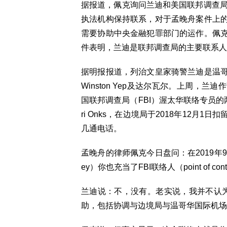
据报道，佩克询问兰迪和美国联邦调查局(
执法机构保持联系，对于孟晚舟案件上
需要协助中央金融犯罪部门的运作。佩
件表明，兰迪是联邦调查局的主要联系人
据明报报道，列治文皇家骑警兰迪是温
Winston Yep及达尔瓦尔。上周
国联邦调查局（FBI）渥太华联络专员的
ri Onks，在边境局于2018年12
几通电话。
孟晚舟的律师佩克今日盘问：在2019年9月，
ey）你也充当了FBI联络人（point of co
兰迪说：不，没有。老实说，我并不认为
助，包括协调与边境局与温哥华国际机场