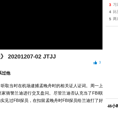
3
习
4
比
5
两
20201207-02 JTJJ
3
系过他
，听取当时在机场逮捕孟晚舟时的相关证人证词。周一上
家骑警兰迪进行交叉盘问。尽管兰迪否认充当了FBI联
见过FBI探员，在扣留孟晚舟时FBI探员给兰迪打了好
48