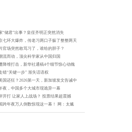
家“储君”出事？皇侄齐明正突然消失
京七环大爆炸，传老习两口子躲了整整两天
共官场突然敢骂习了，谁给的胆子？
潮流而动，顶尖科学家从中国归国
遭降维打击，新华社通稿4个细节惊心动魄
走错“关键一步” 渐失话语权
美国还狂？2026第一天，新加坡发文告诫中
年夜，中国多个大城市现诡异一幕
岸开打 让家人上战场？ 投票结果超震撼
国跨年夜万人倒数惊现这一幕！ 网：太尴