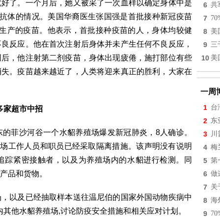
就好了。一个月后，她又被采了一次血样以确定身体中是
6
共
测抗体的情况。美国华裔医生张国强是首批接种新冠疫苗
7
7
na)生产的疫苗。他表示，首批接种疫苗的人，身体均较健
8
美
不良反应。他在首次注射后身体并未产生任何不良反应，
9
三
周后，他注射第二剂疫苗，身体出现疲倦，施打部位有些
10
美
消失。疫苗越来越近了，人类将迎来真正的胜利，大家在
一周
1
台
多家超市中招
2
东
东的菲沙河谷一个水貂养殖场爆发新冠肺炎，8人确诊。
3
川
殖场工作人员和职员已经采取隔离措施。该声明没有说明
4
梅
追踪紧密接触者，以及为养殖场内的水貂进行检测。同
5
第
产品和货物。
6
做
7
关
场，以及已经抽取样本送往温尼伯的国家外国动物疾病中
8
海
内其他水貂养殖场,讨论防疫安全措施和相关应对计划。
9
7