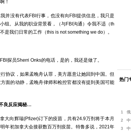
啊！
并没有代表FBI行事，也没有向FBI提供信息，我只是
组。从我的职业背景看，（与FBI沟通）令我不适（th
on），这不是我们日常的工作（this is not something we do）。
探员Sherri Onks的电话，是的，我还是做了。
进行协议，如果孟晚舟认罪，美方愿意让她回到中国。但
热门
这方面的动静，孟晚舟律师和检控官都没有提到美国可能
！不良反应揭秘…
1
俄
向辉瑞(Pfizer)订下的疫苗，共有24.9万剂将于本月
2
中
明年初加拿大会接获数百万剂疫苗。特鲁多说，2021年
3
中