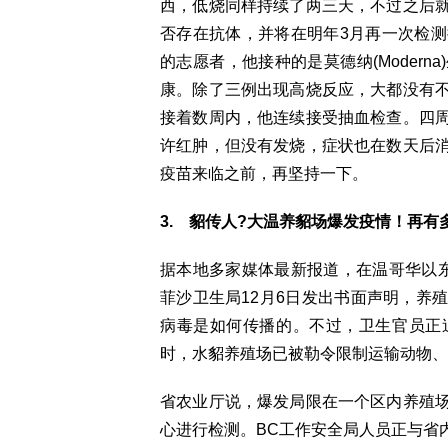
西，低烧同样持续了两三天，不过之后
否存在抗体，并将在明年3月再一次检
的志愿者，他接种的是莫德纳(Moder
康。除了三例出现高烧反应，大都没有
接着数周内，他连续接受抽血检查。四
许红肿，但没有发烧，症状也在数天后
疫苗来临之前，再坚持一下。
3. 貂传人?大温养貂场爆发疫情！再有
据本地多家媒体最新报道，在温哥华以
菲沙卫生局12月6日发出书面声明，养
病毒是如何传播的。不过，卫生官员正
时，水貂养殖场已被勒令限制运输动物、
省农业厅说，爆发局限在一个区内养殖
心进行检测。BC工作安全局人员正与省