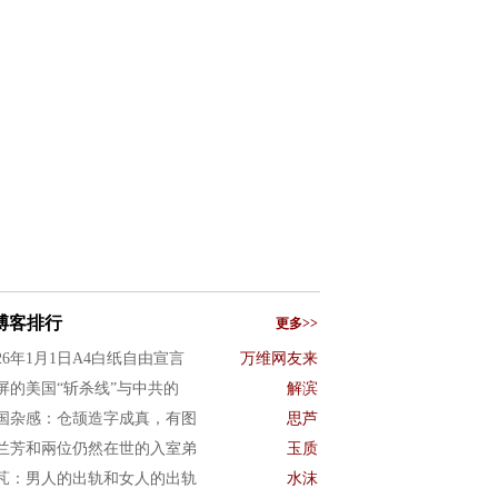
博客排行
更多>>
026年1月1日A4白纸自由宣言
万维网友来
屏的美国“斩杀线”与中共的
解滨
国杂感：仓颉造字成真，有图
思芦
兰芳和兩位仍然在世的入室弟
玉质
芃：男人的出轨和女人的出轨
水沫