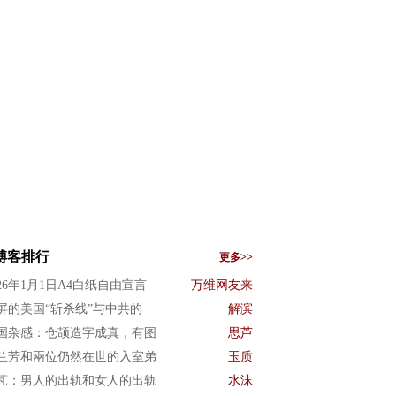
博客排行
更多>>
026年1月1日A4白纸自由宣言
万维网友来
屏的美国“斩杀线”与中共的
解滨
国杂感：仓颉造字成真，有图
思芦
兰芳和兩位仍然在世的入室弟
玉质
芃：男人的出轨和女人的出轨
水沫