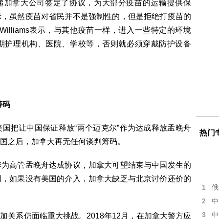
邦快递加拿大公司签定了协议，为大部分疫苗的运输提供保
示，虽然疫苗对省民并不是强制性的，但是拒绝打疫苗的
d Williams表示，与其他疫苗一样，进入一些特定的环境
期护理机构、医院、学校等，否则就必须穿戴防护设备
筹码
国把让中国保证释放“两个迈克尔”作为达成释放孟晚舟
热门
国之后，加拿大再无任何谈判筹码。
华为高管孟晚舟达成协议，加拿大可望结束与中国发生的
明，如果没有美国的介入，加拿大缺乏与北京讨价还价的
1
俄
2
中
3
中
关系仍面临重大挑战。2018年12月，在加拿大警方应