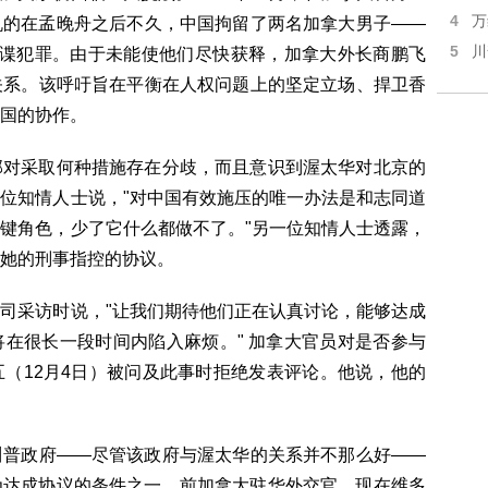
4
万
机的在孟晚舟之后不久，中国拘留了两名加拿大男子——
5
川
间谍犯罪。由于未能使他们尽快获释，加拿大外长商鹏飞
的关系。该呼吁旨在平衡在人权问题上的坚定立场、捍卫香
国的协作。
部对采取何种措施存在分歧，而且意识到渥太华对北京的
位知情人士说，"对中国有效施压的唯一办法是和志同道
键角色，少了它什么都做不了。"另一位知情人士透露，
她的刑事指控的协议。
司采访时说，"让我们期待他们正在认真讨论，能够达成
在很长一段时间内陷入麻烦。" 加拿大官员对是否参与
（12月4日）被问及此事时拒绝发表评论。他说，他的
川普政府——尽管该政府与渥太华的关系并不那么好——
为达成协议的条件之一。前加拿大驻华外交官、现在维多