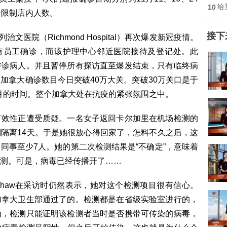
10
给
括限制店内人数。
接下
医院（Richmond Hospital）再次爆发新冠疫情。
有员工确诊，而该护理中心邻近医院接待及登记处。此
转诊病人。并且暂停所有探访直至爆发结束，只有临终病
加拿大确诊数目今日突破40万大关。突破30万关口是于
个月的时间。整个加拿大处在抗疫的紧张氛围之中。
有效性正遭受质疑。一名女子返回卡尔加里在机场检测的
隔离14天。于是她很放心得回家了，怎料不久之后，这
同事至少7人。她的第二次检测结果是“不确定”，意味着
测。可是，病毒已经传播开了……
Hinshaw在采访时仍然表示，她对这个检测项目很有信心。
加拿大卫生部通过了的。检测都是在省级实验室进行的，
为，检测只能证明该检测者当时是否携带可传染的病毒，