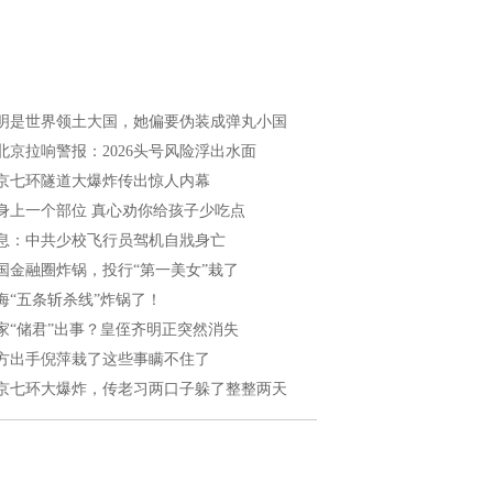
明是世界领土大国，她偏要伪装成弹丸小国
北京拉响警报：2026头号风险浮出水面
京七环隧道大爆炸传出惊人内幕
身上一个部位 真心劝你给孩子少吃点
息：中共少校飞行员驾机自戕身亡
国金融圈炸锅，投行“第一美女”栽了
海“五条斩杀线”炸锅了！
家“储君”出事？皇侄齐明正突然消失
方出手倪萍栽了这些事瞒不住了
京七环大爆炸，传老习两口子躲了整整两天