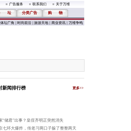
广告服务
联系我们
关于万维
论
坛
分类广告
购
物
体坛广角
|
时尚前沿
|
旅游天地
|
商业资讯
|
万维争鸣
小时新闻排行榜
更多>>
家“储君”出事？皇侄齐明正突然消失
京七环大爆炸，传老习两口子躲了整整两天