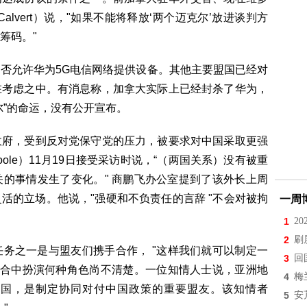
Calvert）说，"如果不能将释放‘两个迈克尔’放进谈判方
筹码。"
否允许华为5G电信网络提供设备。其他主要盟国已经对
在考虑之中。有消息称，加拿大实际上已经封杀了华为，
尔”的命运，没有公开宣布。
政府，受到反对党保守党的压力，被要求对中国采取更强
Toole）11月19日接受采访时说，“（两国关系）没有被重
的事情发生了变化。" 商鹏飞办公室提到了该外长上周
活的立场。他说，"强硬和不负责任的言辞 "不会对被拘
一周
1
2
2
刷
务之一是与盟友们携手合作， "这样我们就可以制定一
3
回
联合中扮演何种角色尚不清楚。一位知情人士说，亚洲地
4
梅
韩国，是制定协同对付中国政策的重要盟友。该知情者
5
安