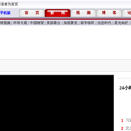
维读者为首页
首
页
新
闻
视
频
博
客
手机版
维视频
|
环球大观
|
中国嘹望
|
美国看台
|
加国要览
|
留学移民
|
信息时代
|
星光灿烂
|
24
1
习
2
北