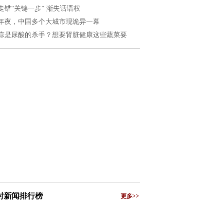
走错“关键一步” 渐失话语权
年夜，中国多个大城市现诡异一幕
蒜是尿酸的杀手？想要肾脏健康这些蔬菜要
小时新闻排行榜
更多>>