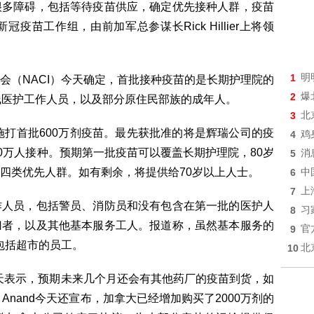
很多障碍，包括等待疫苗供应，确定优先接种人群，疫苗
苗工作组，由前加军总参谋长Rick Hillier上将领
1
明
会（NACI）今天确定，首批接种疫苗的是长期护理院的
2
爆
线医护工作人员，以及部分原住民部族的成年人。
3
北
施打首批600万剂疫苗。最先获批准的将是辉瑞公司的疫
4
鸡
0万人接种。预期第一批疫苗可以覆盖长期护理院，80岁
5
消
四类优先人群。如有剩余，将提供给70岁以上人士。
6
中
7
上
作人员，包括警员、消防员和没有包含在第一批的医护人
8
习
归者，以及其他基本服务工人。报道称，虽然基本服务的
9
官
包括超市的员工。
10
北
joo今天表示，预期未来几个月还会有其他药厂的疫苗到货，如
nita Anand今天还宣布，加拿大已经增加购买了2000万剂的