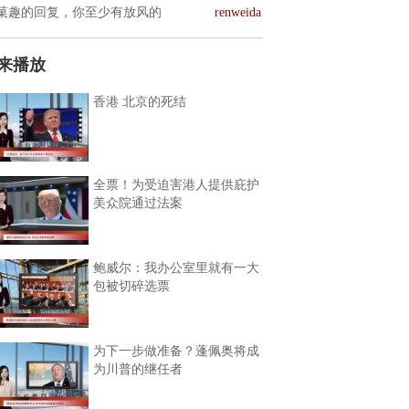
菓趣的回复，你至少有放风的
renweida
来播放
香港 北京的死结
全票！为受迫害港人提供庇护
美众院通过法案
鲍威尔：我办公室里就有一大
包被切碎选票
为下一步做准备？蓬佩奥将成
为川普的继任者