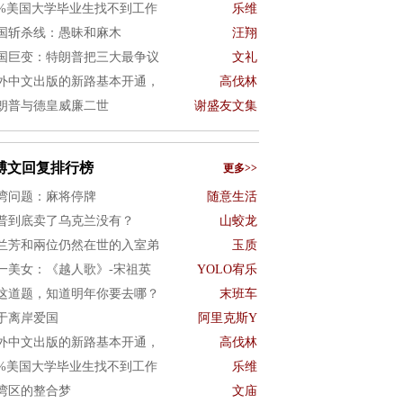
0%美国大学毕业生找不到工作
乐维
国斩杀线：愚昧和麻木
汪翔
国巨变：特朗普把三大最争议
文礼
外中文出版的新路基本开通，
高伐林
朗普与德皇威廉二世
谢盛友文集
博文回复排行榜
更多>>
湾问题：麻将停牌
随意生活
普到底卖了乌克兰没有？
山蛟龙
兰芳和兩位仍然在世的入室弟
玉质
一美女：《越人歌》-宋祖英
YOLO宥乐
这道题，知道明年你要去哪？
末班车
于离岸爱国
阿里克斯Y
外中文出版的新路基本开通，
高伐林
0%美国大学毕业生找不到工作
乐维
湾区的整合梦
文庙