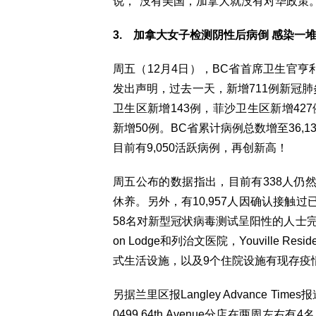
说，"没有美国，加拿大就没有对华政策。
3. 加拿大女子检测阴性后病倒 感染一
周五（12月4日），BC省首席卫生官亨
发出声明，过去一天，新增711例新冠
卫生区新增143例，菲沙卫生区新增42
新增50例。BC省累计病例总数增至36,
目前有9,050活跃病例，再创新高！
周五公布的数据指出，目前有338人仍然
休养。另外，有10,957人因确认接触
58名对新型冠状病毒测试呈阳性的人士完全康复。此
on Lodge和列治文医院，Youville 
式生活设施，以及9个住院设施有现存疫
另据兰里区报Langley Advance T
0499 64th Avenue分店在两周左