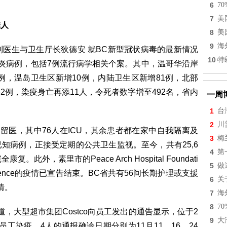
"
6
7
7
美
堆人
8
美
9
海
利医生与卫生厅长狄德安 就BC新型冠状病毒的最新情况
10
特
肺炎病例，包括7例流行病学相关个案。其中，温哥华沿岸
7例，温岛卫生区新增10例，内陆卫生区新增81例，北部
132例，染疫身亡再添11人，令死者数字增至492名，省内
一周
1
台
2
川
留医，其中76人在ICU，其余患者都在家中自我隔离及
3
梅
过已知病例，正接受定期的公共卫生监视。至今，共有25,6
4
第
外，素里市的Peace Arch Hospital Foundati
5
做
Residence的疫情已宣告结束。BC省共有56间长期护理或支援
6
关
情。
7
海
8
7
imes报道，大型超市集团Costco向员工发出的通告显示，位于2
9
大
右有4名员工染疫，4人的通报确诊日期分别为11月11、16、24