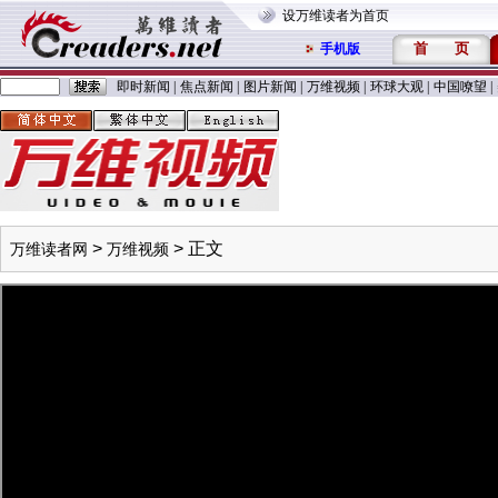
设万维读者为首页
首
页
手机版
即时新闻
|
焦点新闻
|
图片新闻
|
万维视频
|
环球大观
|
中国嘹望
|
>
> 正文
万维读者网
万维视频