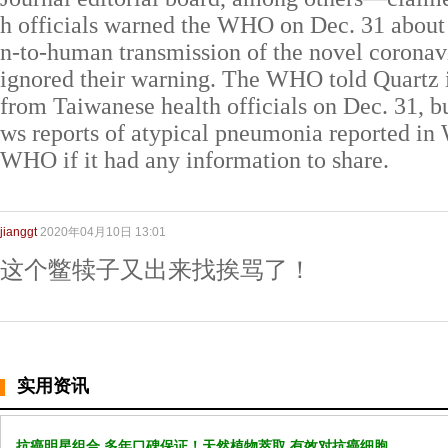
h officials warned the WHO on Dec. 31 about 
n-to-human transmission of the novel coronav
ignored their warning. The WHO told Quartz i
from Taiwanese health officials on Dec. 31, bu
ws reports of atypical pneumonia reported in
WHO if it had any information to share.
jianggt
2020年04月10日 13:01
这个鳖犊子又出来找挨骂了！
实用资讯
抗癌明星组合 多年口碑保证！天然植物萃取 有效对抗癌细胞