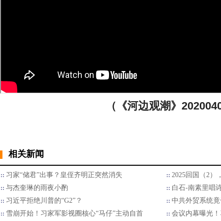
（《河边观潮》2020040
相关新闻
习家“储君”出事？皇侄齐明正突然消失
2025回国（2
与杰奎琳的雨夜小酌
白石-南素里唱
习近平拒绝川普的“G2”？
中共外贸系统竟
雪崩开始！习家军影视圈核心“马仔”主动自首
会议内幕曝光！