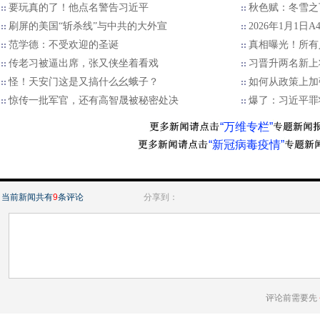
要玩真的了！他点名警告习近平
秋色赋：冬雪之
刷屏的美国“斩杀线”与中共的大外宣
2026年1月1日
范学德：不受欢迎的圣诞
真相曝光！所有
传老习被逼出席，张又侠坐着看戏
习晋升两名新上
怪！天安门这是又搞什么幺蛾子？
如何从政策上加
惊传一批军官，还有高智晟被秘密处决
爆了：习近平罪
“万维专栏”
“新冠病毒疫情”
当前新闻共有
9
条评论
分享到：
评论前需要先