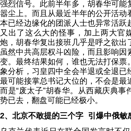
强烈信号。此前半年多，胡春华可能
嚣尘上。而且从最近半年的公开活动
本已经边缘化的团派人士也异常活跃
又出了这么大的怪事，加上两大官媒
炮，胡春华复出接班几乎是呼之欲出
虽然中共高层权斗凶险，而且影响因
变。最终结果如何，谁也无法打保票
象分析，习皇四中全会半退或全退已
最可能接掌总书记大位的，不会是最
而是“废太子”胡春华。从西藏庆典事
势已去，翻盘可能已经极小。
2、北京不敢提的三个字 引爆中俄敏