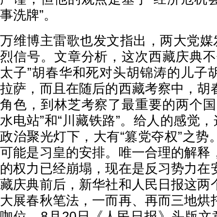
事洗牌”。
万维博主雷歌也发文指出，两大党媒发
烈信号。文章分析，这次西藏庆典不
太子”胡春华和死对头胡锦涛的儿子
拉萨，而且在随后的西藏考察中，胡
角色，到林芝考察了最重要的两个国
水电站”和“川藏铁路”。给人的感觉，
政治聚光灯下，大有“篡党夺权”之势
可能是习皇的安排。唯一合理的解释
的权力已经崩塌，现在是反习势力在
藏庆典前后，新华社和人民日报这两
大展春秋笔法，一而再、再而三地烘
咖位。8月20日《人民日报》头版文