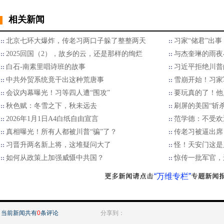
相关新闻
北京七环大爆炸，传老习两口子躲了整整两天
习家“储君”出
2025回国（2），故乡的云，还是那样的绚烂
与杰奎琳的雨夜
白石-南素里唱诗班的故事
习近平拒绝川普的
中共外贸系统竟干出这种荒唐事
雪崩开始！习家
会议内幕曝光！习等四人遭“围攻”
要玩真的了！他
秋色赋：冬雪之下，秋未远去
刷屏的美国“斩
2026年1月1日A4白纸自由宣言
范学德：不受欢
真相曝光！所有人都被川普“骗”了？
传老习被逼出席
习晋升两名新上将，这堆疑问大了
怪！天安门这是
如何从政策上加强威慑中共国？
惊传一批军官，
“万维专栏”
当前新闻共有
0
条评论
分享到：