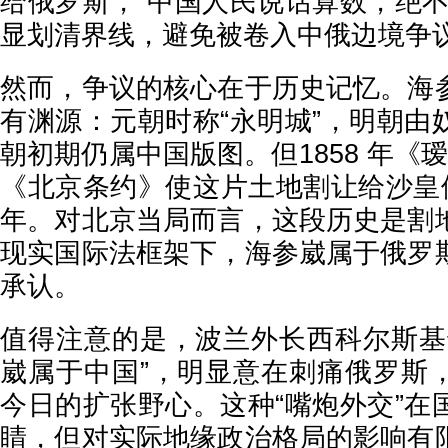
给俄罗斯，“中国人民说话算数，绝不
显划清界线，避免被卷入中俄边境争
然而，争议的核心在于历史记忆。海
有渊源：元朝时称“永明城”，明朝由
朝初期仍属中国版图。但1858 年《瑷
《北京条约》使这片土地割让给沙皇俄
年。对北京当局而言，这段历史是割
现实国际法框架下，海参崴属于俄罗
承认。
值得注意的是，波兰外长西科尔斯基
崴属于中国”，明显意在刺痛俄罗斯
今日的扩张野心。这种“嘴炮外交”在
睛，但对实际地缘政治格局的影响有