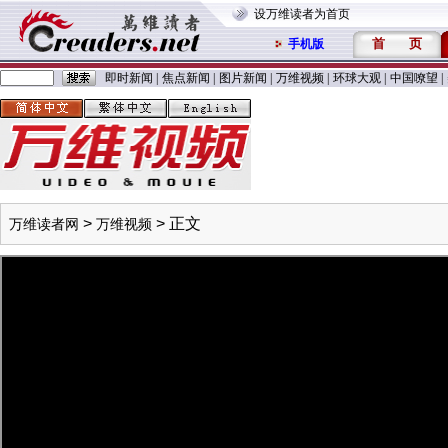
设万维读者为首页
首
页
手机版
即时新闻
|
焦点新闻
|
图片新闻
|
万维视频
|
环球大观
|
中国嘹望
|
>
> 正文
万维读者网
万维视频