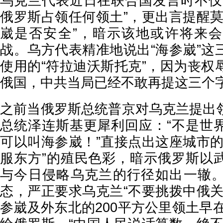
乌克兰代表近日在联合国发言时不仅
俄罗斯占领任何领土”，更出言提醒莫
崴是否安全”，暗示该地或许将来
战。乌方代表精准地说出“海参崴”这
使用的“符拉迪沃斯托克”，因为丧权
俄国，中共当局已经不敢再提这三个
之前当俄罗斯总统普京对乌克兰提出
总统泽连斯基更犀利回应：“不是世
可以叫海参崴！”直接点出这座城市的
服东方”的殖民色彩，暗示俄罗斯以
与今日侵略乌克兰的行径如出一辙
态，严正要求乌克兰“不要挑拨中俄关
参崴及外东北的200平方公里领土早在