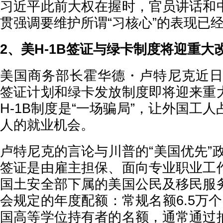
习近平此前大权在握时，官员讲话和
贯强调要维护所谓“习核心”的表现已
2、美H-1B签证与绿卡制度将迎重大
美国商务部长霍华德・卢特尼克近日表
签证计划和绿卡发放制度即将迎来重
H-1B制度是“一场骗局”，让外国工
人的就业机会。
卢特尼克的言论与川普的“美国优先”政
签证是由雇主担保、面向专业职业工
国土安全部下属的美国公民及移民服
会规定的年度配额：常规名额6.5万
国高等学位持有者的名额，通常通过