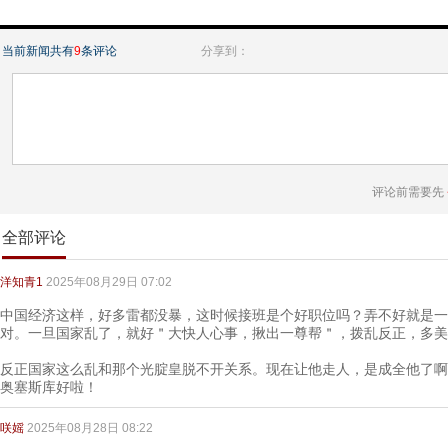
当前新闻共有
9
条评论
分享到：
评论前需要先
全部评论
洋知青1
2025年08月29日 07:02
中国经济这样，好多雷都没暴，这时候接班是个好职位吗？弄不好就是一
对。一旦国家乱了，就好＂大快人心事，揪出一尊帮＂，拨乱反正，多美
反正国家这么乱和那个光腚皇脱不开关系。现在让他走人，是成全他了啊
奥塞斯库好啦！
咲媱
2025年08月28日 08:22