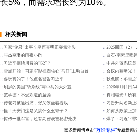
长5%，而需求增长约为10%。
相关新闻
习家“储君”出事？皇侄齐明正突然消失
2025回国（2
与杰奎琳的雨夜小酌
白石-南素里唱
习近平拒绝川普的“G2”？
中共外贸系统竟
雪崩开始！习家军影视圈核心“马仔”主动自首
会议内幕曝光！
要玩真的了！他点名警告习近平
秋色赋：冬雪之
刷屏的美国“斩杀线”与中共的大外宣
2026年1月1日
范学德：不受欢迎的圣诞
真相曝光！所有
传老习被逼出席，张又侠坐着看戏
习晋升两名新上
怪！天安门这是又搞什么幺蛾子？
如何从政策上加
惊传一批军官，还有高智晟被秘密处决
爆了：习近平罪
“万维专栏”