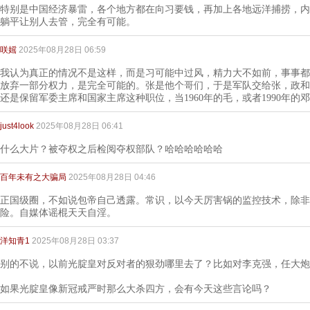
特别是中国经济暴雷，各个地方都在向习要钱，再加上各地远洋捕捞，内
躺平让别人去管，完全有可能。
咲媱
2025年08月28日 06:59
我认为真正的情况不是这样，而是习可能中过风，精力大不如前，事事都
放弃一部分权力，是完全可能的。张是他个哥们，于是军队交给张，政和
还是保留军委主席和国家主席这种职位，当1960年的毛，或者1990年的
just4look
2025年08月28日 06:41
什么大片？被夺权之后检阅夺权部队？哈哈哈哈哈哈
百年未有之大骗局
2025年08月28日 04:46
正国级圈，不如说包帝自己透露。常识，以今天厉害锅的监控技术，除非
险。自媒体谣棍天天自淫。
洋知青1
2025年08月28日 03:37
别的不说，以前光腚皇对反对者的狠劲哪里去了？比如对李克强，任大炮
如果光腚皇像新冠戒严时那么大杀四方，会有今天这些言论吗？