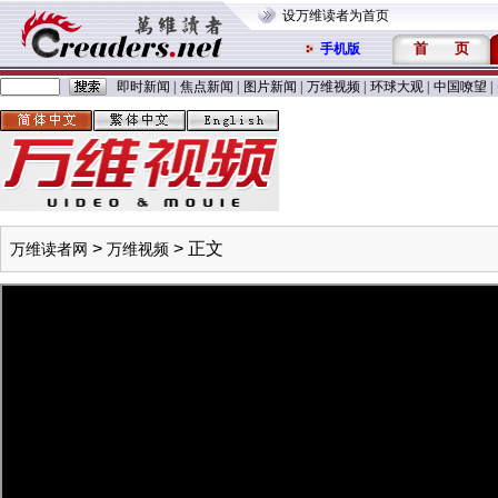
设万维读者为首页
首
页
手机版
即时新闻
|
焦点新闻
|
图片新闻
|
万维视频
|
环球大观
|
中国嘹望
|
>
> 正文
万维读者网
万维视频