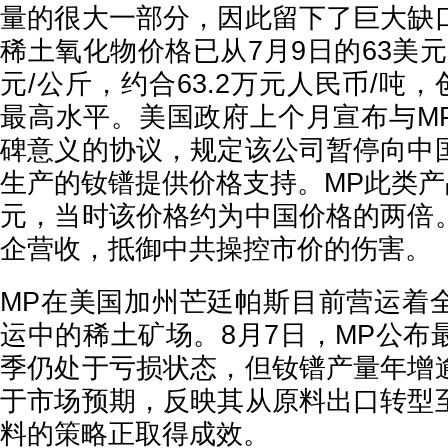
量的很大一部分，因此留下了巨大缺
稀土氧化物价格已从7月9日的63美元
元/公斤，约合63.2万元人民币/吨，
最高水平。美国政府上个月宣布与M
碑意义的协议，规定该公司暂停向中
生产的钕镨提供价格支持。MP此类产
元，当时该价格约为中国价格的两倍
企营收，抵御中共操控市价的伤害。
MP在美国加州芒廷帕斯目前营运着
运中的稀土矿场。8月7日，MP公布
季仍处于亏损状态，但钕镨产量年增
于市场预期，反映其从原料出口转型
料的策略正取得成效。