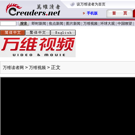
设万维读者为首页
首
页
手机版
即时新闻
|
焦点新闻
|
图片新闻
|
万维视频
|
环球大观
|
中国嘹望
|
>
> 正文
万维读者网
万维视频