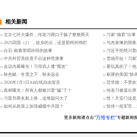
相关新闻
北京七环大爆炸，传老习两口子躲了整整两天
习家“储君”出
2025回国（2），故乡的云，还是那样的绚烂
与杰奎琳的雨夜
白石-南素里唱诗班的故事
习近平拒绝川普的
中共外贸系统竟干出这种荒唐事
雪崩开始！习家
会议内幕曝光！习等四人遭“围攻”
要玩真的了！他
秋色赋：冬雪之下，秋未远去
刷屏的美国“斩
2026年1月1日A4白纸自由宣言
范学德：不受欢
真相曝光！所有人都被川普“骗”了？
传老习被逼出席
习晋升两名新上将，这堆疑问大了
怪！天安门这是
如何从政策上加强威慑中共国？
惊传一批军官，
“万维专栏”