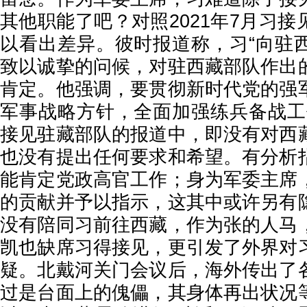
其他职能了吧？对照2021年7月习
以看出差异。彼时报道称，习“向驻
致以诚挚的问候，对驻西藏部队作出
肯定。他强调，要贯彻新时代党的强
军事战略方针，全面加强练兵备战工
接见驻藏部队的报道中，即没有对西
也没有提出任何要求和希望。有分析
能肯定党政高官工作；身为军委主席
的贡献并予以指示，这其中或许另有
没有陪同习前往西藏，作为张的人马
凯也缺席习得接见，更引发了外界对
疑。北戴河关门会议后，海外传出了
过是台面上的傀儡，其身体再出状况