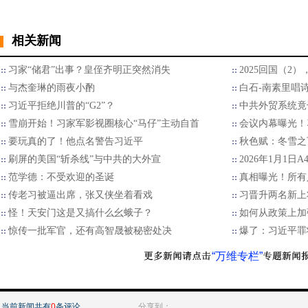
相关新闻
习家“储君”出事？皇侄齐明正突然消失
2025回国（2
与杰奎琳的雨夜小酌
白石-南素里唱
习近平拒绝川普的“G2”？
中共外贸系统竟
雪崩开始！习家军影视圈核心“马仔”主动自首
会议内幕曝光！
要玩真的了！他点名警告习近平
秋色赋：冬雪之
刷屏的美国“斩杀线”与中共的大外宣
2026年1月1日
范学德：不受欢迎的圣诞
真相曝光！所有
传老习被逼出席，张又侠坐着看戏
习晋升两名新上
怪！天安门这是又搞什么幺蛾子？
如何从政策上加
惊传一批军官，还有高智晟被秘密处决
爆了：习近平罪
“万维专栏”
当前新闻共有
0
条评论
分享到：