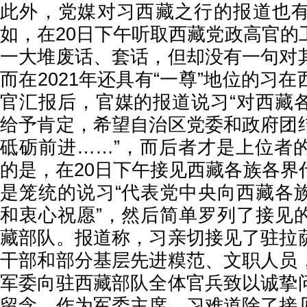
此外，党媒对习西藏之行的报道也
如，在20日下午听取西藏党政高官的
一大堆废话、套话，但却没有一句对
而在2021年还具有“一尊”地位的习
官汇报后，官媒的报道说习“对西藏
给予肯定，希望自治区党委和政府团
砥砺前进……”，而后者才是上位者
的是，在20日下午接见西藏各族各界
是笼统的说习“代表党中央向西藏各
和衷心祝愿”，然后简单罗列了接见
藏部队。报道称，习亲切接见了驻拉
干部和部分基层先进糢范、文职人员
军委向驻西藏部队全体官兵致以诚挚
留念。作为军委主席，习难道除了接