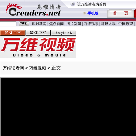
设万维读者为首页
首
页
手机版
即时新闻
|
焦点新闻
|
图片新闻
|
万维视频
|
环球大观
|
中国嘹望
|
>
> 正文
万维读者网
万维视频