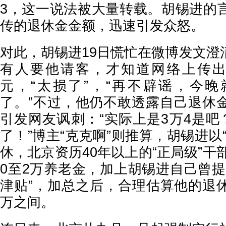
3，这一说法被大量转载。胡锡进的
传的退休金金额，迅速引发众怒。
对此，胡锡进19日慌忙在微博发文澄
有人要他请客，才知道网络上传出他
元，“太损了”，“再不辟谣，今
了。”不过，他仍不敢透露自己退休
引发网友讽刺：“实际上是3万4是吧
了！”博主“克克啊”则推算，胡锡进以
休，北京资历40年以上的“正局级”干部
0至2万养老金，加上胡锡进自己曾提
津贴”，加总之后，合理估算他的退休
万之间。