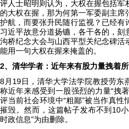
评人士昭明则认为，大权在握包括军
的大权在握，那为何第一军委副主席
护航，而要张升民随行监视？已经有
习近平故意分道扬镳，各干各的，刻
沟桥纪念大会与山西平型关纪念碑活
能用一句大权在握来掩盖的。
2、清华学者：近年来有股力量拽着
8月19日，清华大学法学院教授劳东
称近年来感受到一股强烈的力量“拽著
评当前社会环境中“粗鄙”被当作真性
摧毁。然而，这篇帖子发布不到10小
时政信息”为由删除。