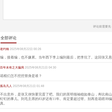
评论前需要先
全部评论
老约翰
2025年08月22日 00:26
编，接着编，也不嫌累。当年西下李上编到最后，把李坑了。这回张又悬
百年未有之大骗局
2025年08月21日 04:30
谣棍们怎不挖挖替身是谁？
孤岛凡人
2025年08月21日 01:48
不出意外，是张又侠快要完蛋了吧。我们的英明领袖稳如泰山，寿比南山
钉钉的事儿。到毛主席的83岁还有11年。肯定要超过呀。别再造谣瞎JB
真。