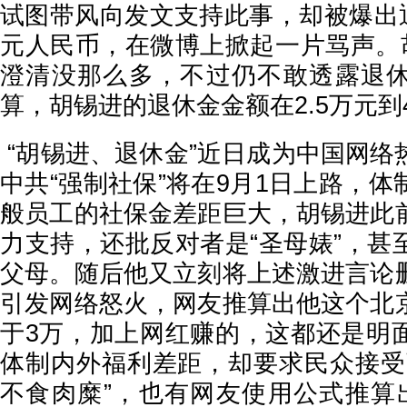
试图带风向发文支持此事，却被爆出退
元人民币，在微博上掀起一片骂声。胡
澄清没那么多，不过仍不敢透露退
算，胡锡进的退休金金额在2.5万元
“胡锡进、退休金”近日成为中国网络
中共“强制社保”将在9月1日上路，
般员工的社保金差距巨大，胡锡进此
力支持，还批反对者是“圣母婊”，甚
父母。随后他又立刻将上述激进言论
引发网络怒火，网友推算出他这个北
于3万，加上网红赚的，这都还是明
体制内外福利差距，却要求民众接受
不食肉糜”，也有网友使用公式推算