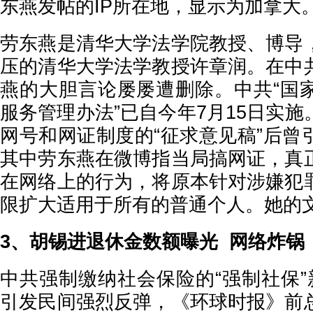
东燕发帖的IP所在地，显示为加拿大
劳东燕是清华大学法学院教授、博导
压的清华大学法学教授许章润。在中
燕的大胆言论屡屡遭删除。中共“国
服务管理办法”已自今年7月15日实
网号和网证制度的“征求意见稿”后曾
其中劳东燕在微博指当局搞网证，真
在网络上的行为，将原本针对涉嫌犯
限扩大适用于所有的普通个人。她的
3、胡锡进退休金数额曝光 网络炸锅
中共强制缴纳社会保险的“强制社保”
引发民间强烈反弹，《环球时报》前