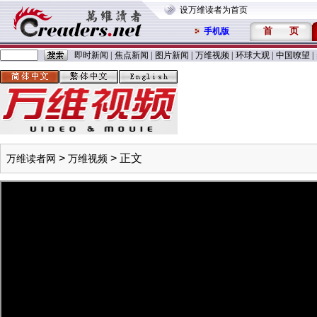
设万维读者为首页
首
页
手机版
即时新闻
|
焦点新闻
|
图片新闻
|
万维视频
|
环球大观
|
中国嘹望
|
>
> 正文
万维读者网
万维视频