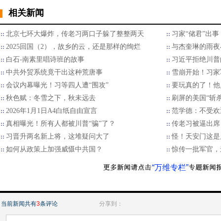
相关新闻
北京七环大爆炸，传老习两口子躲了整整两天
习家“储君”出
2025回国（2），故乡的云，还是那样的绚烂
与杰奎琳的雨夜
白石-南素里唱诗班的故事
习近平拒绝川普的
中共外贸系统竟干出这种荒唐事
雪崩开始！习家
会议内幕曝光！习等四人遭“围攻”
要玩真的了！他
秋色赋：冬雪之下，秋未远去
刷屏的美国“斩
2026年1月1日A4白纸自由宣言
范学德：不受欢
真相曝光！所有人都被川普“骗”了？
传老习被逼出席
习晋升两名新上将，这堆疑问大了
怪！天安门这是
如何从政策上加强威慑中共国？
惊传一批军官，
“万维专栏”
当前新闻共有
3
条评论
分享到：