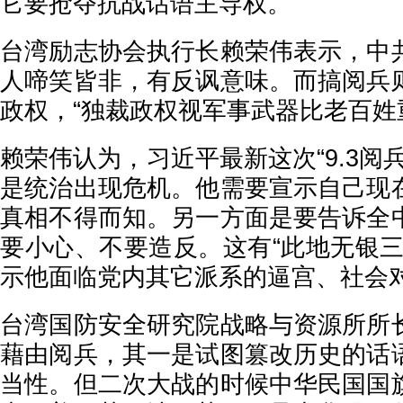
它要抢夺抗战话语主导权。”
台湾励志协会执行长赖荣伟表示，中
人啼笑皆非，有反讽意味。而搞阅兵
政权，“独裁政权视军事武器比老百姓
赖荣伟认为，习近平最新这次“9.3阅
是统治出现危机。他需要宣示自己现
真相不得而知。另一方面是要告诉全
要小心、不要造反。这有“此地无银三
示他面临党内其它派系的逼宫、社会
台湾国防安全研究院战略与资源所所
藉由阅兵，其一是试图篡改历史的话
当性。但二次大战的时候中华民国国