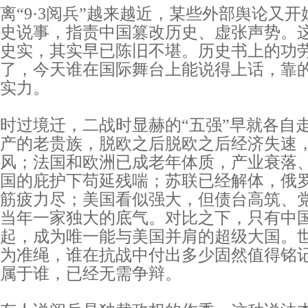
离“9·3阅兵”越来越近，某些外部舆论又
史说事，指责中国篡改历史、虚张声势。
史实，其实早已陈旧不堪。历史书上的功
了，今天谁在国际舞台上能说得上话，靠
实力。
时过境迁，二战时显赫的“五强”早就各自
产的老贵族，脱欧之后脱欧之后经济失速
风；法国和欧洲已成老年体质，产业衰落
国的庇护下苟延残喘；苏联已经解体，俄
筋疲力尽；美国看似强大，但债台高筑、
当年一家独大的底气。对比之下，只有中
起，成为唯一能与美国并肩的超级大国。
为准绳，谁在抗战中付出多少固然值得铭
属于谁，已经无需争辩。