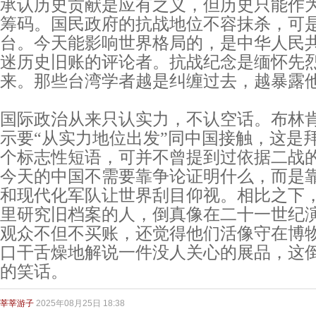
承认历史贡献是应有之义，但历史只能作
筹码。国民政府的抗战地位不容抹杀，可
台。今天能影响世界格局的，是中华人民
迷历史旧账的评论者。抗战纪念是缅怀先
来。那些台湾学者越是纠缠过去，越暴露
国际政治从来只认实力，不认空话。布林肯在
示要“从实力地位出发”同中国接触，这是
个标志性短语，可并不曾提到过依据二战
今天的中国不需要靠争论证明什么，而是
和现代化军队让世界刮目仰视。相比之下
里研究旧档案的人，倒真像在二十一世纪
观众不但不买账，还觉得他们活像守在博
口干舌燥地解说一件没人关心的展品，这
的笑话。
莘莘游子
2025年08月25日 18:38