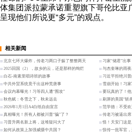
体集团派拉蒙承诺重塑旗下哥伦比亚
呈现他们所说更“多元”的观点。
相关新闻
北京七环大爆炸，传老习两口子躲了整整两天
习家“储君”出
2025回国（2），故乡的云，还是那样的绚烂
与杰奎琳的雨夜
白石-南素里唱诗班的故事
习近平拒绝川普的
中共外贸系统竟干出这种荒唐事
雪崩开始！习家
会议内幕曝光！习等四人遭“围攻”
要玩真的了！他
秋色赋：冬雪之下，秋未远去
刷屏的美国“斩
2026年1月1日A4白纸自由宣言
范学德：不受欢
真相曝光！所有人都被川普“骗”了？
传老习被逼出席
习晋升两名新上将，这堆疑问大了
怪！天安门这是
如何从政策上加强威慑中共国？
惊传一批军官，