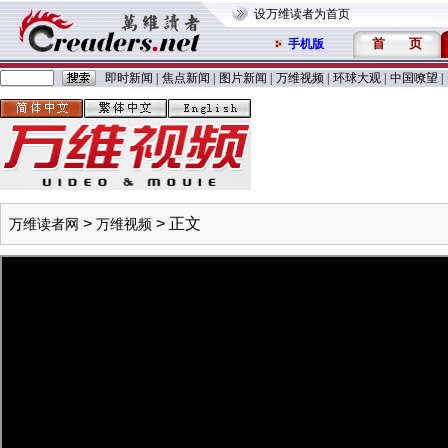
设万维读者为首页
首
页
手机版
即时新闻
|
焦点新闻
|
图片新闻
|
万维视频
|
环球大观
|
中国嘹望
|
>
> 正文
万维读者网
万维视频