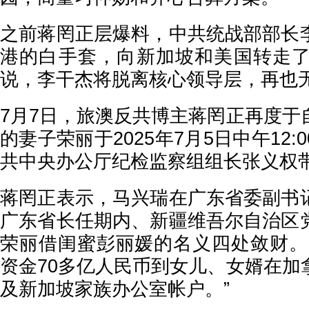
之前蒋罔正层爆料，中共统战部部长
港的白手套，向新加坡和美国转走了
说，李干杰将脱离核心领导层，再也
7月7日，旅澳反共博主蒋罔正再度于
的妻子荣丽于2025年7月5日中午12
共中央办公厅纪检监察组组长张义权
蒋罔正表示，马兴瑞在广东省委副书
广东省长任期内、新疆维吾尔自治区
荣丽借闺蜜彭丽媛的名义四处敛财。
资金70多亿人民币到女儿、女婿在加
及新加坡家族办公室帐户。”