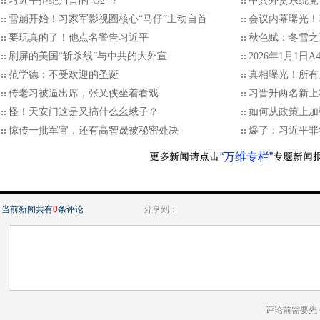
习近平拒绝川普的“G2”？
中共外贸系统竟
雪崩开始！习家军影视圈核心“马仔”主动自首
会议内幕曝光！
要玩真的了！他点名警告习近平
秋色赋：冬雪之
刷屏的美国“斩杀线”与中共的大外宣
2026年1月1日
范学德：不受欢迎的圣诞
真相曝光！所有
传老习被逼出席，张又侠坐着看戏
习晋升两名新上
怪！天安门这是又搞什么幺蛾子？
如何从政策上加
惊传一批军官，还有高智晟被秘密处决
爆了：习近平罪
“万维专栏”
当前新闻共有
0
条评论
分享到：
评论前需要先