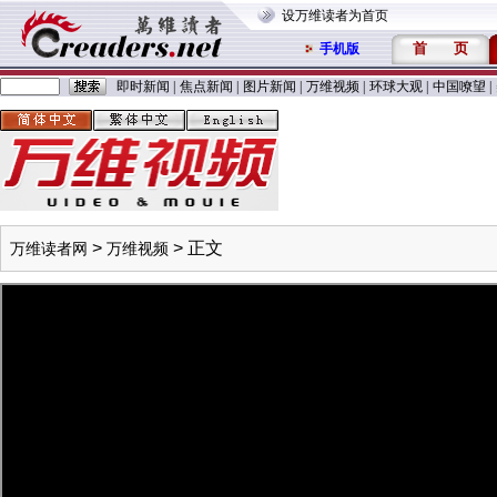
设万维读者为首页
首
页
手机版
即时新闻
|
焦点新闻
|
图片新闻
|
万维视频
|
环球大观
|
中国嘹望
|
>
> 正文
万维读者网
万维视频