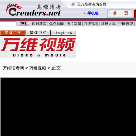
设万维读者为首页
首
页
手机版
即时新闻
|
焦点新闻
|
图片新闻
|
万维视频
|
环球大观
|
中国嘹望
|
>
> 正文
万维读者网
万维视频