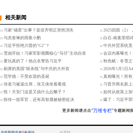
相关新闻
习家“储君”出事？皇侄齐明正突然消失
2025回国（2
与杰奎琳的雨夜小酌
白石-南素里唱
习近平拒绝川普的“G2”？
中共外贸系统竟
雪崩开始！习家军影视圈核心“马仔”主动自首
会议内幕曝光！
要玩真的了！他点名警告习近平
秋色赋：冬雪之
刷屏的美国“斩杀线”与中共的大外宣
2026年1月1日
范学德：不受欢迎的圣诞
真相曝光！所有
传老习被逼出席，张又侠坐着看戏
习晋升两名新上
怪！天安门这是又搞什么幺蛾子？
如何从政策上加
惊传一批军官，还有高智晟被秘密处决
爆了：习近平罪
“万维专栏”
当前新闻共有
0
条评论
分享到：