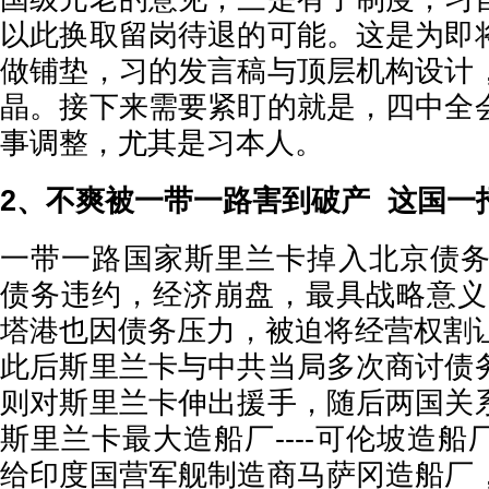
以此换取留岗待退的可能。这是为即
做铺垫，习的发言稿与顶层机构设计
晶。接下来需要紧盯的就是，四中全
事调整，尤其是习本人。
2、不爽被一带一路害到破产 这国一
一带一路国家斯里兰卡掉入北京债务陷
债务违约，经济崩盘，最具战略意义的
塔港也因债务压力，被迫将经营权割让
此后斯里兰卡与中共当局多次商讨债
则对斯里兰卡伸出援手，随后两国关
斯里兰卡最大造船厂----可伦坡造船
给印度国营军舰制造商马萨冈造船厂