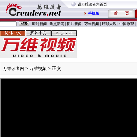
设万维读者为首页
首
页
手机版
即时新闻
|
焦点新闻
|
图片新闻
|
万维视频
|
环球大观
|
中国嘹望
|
>
> 正文
万维读者网
万维视频