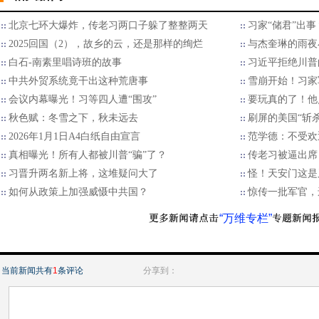
北京七环大爆炸，传老习两口子躲了整整两天
习家“储君”出
2025回国（2），故乡的云，还是那样的绚烂
与杰奎琳的雨夜
白石-南素里唱诗班的故事
习近平拒绝川普的
中共外贸系统竟干出这种荒唐事
雪崩开始！习家
会议内幕曝光！习等四人遭“围攻”
要玩真的了！他
秋色赋：冬雪之下，秋未远去
刷屏的美国“斩
2026年1月1日A4白纸自由宣言
范学德：不受欢
真相曝光！所有人都被川普“骗”了？
传老习被逼出席
习晋升两名新上将，这堆疑问大了
怪！天安门这是
如何从政策上加强威慑中共国？
惊传一批军官，
“万维专栏”
当前新闻共有
1
条评论
分享到：